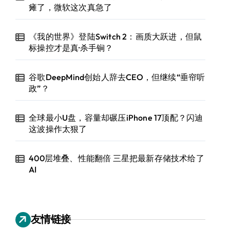
瘫了，微软这次真急了
《我的世界》登陆Switch 2：画质大跃进，但鼠
标操控才是真·杀手锏？
谷歌DeepMind创始人辞去CEO，但继续“垂帘听
政”？
全球最小U盘，容量却碾压iPhone 17顶配？闪迪
这波操作太狠了
400层堆叠、性能翻倍 三星把最新存储技术给了
AI
友情链接