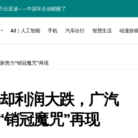
个比亚迪——中国车企该醒醒了
风扇怼脸，但最狠的是那个机械音
AI｜人工智能
手机
汽车出行
智慧生活
动漫游
卖工作室、网络瘫了，微软这次真急了
大跃进，但鼠标操控才是真·杀手锏？
继续“垂帘听政”？
新势力“销冠魔咒”再现
17顶配？闪迪这波操作太狠了
储技术给了AI
亿却利润大跌，广汽
小鹏的“多事之夏”
面儿——试驾雷克萨斯ES 500e
“销冠魔咒”再现
200亿的债
是不送主机，你领不领？