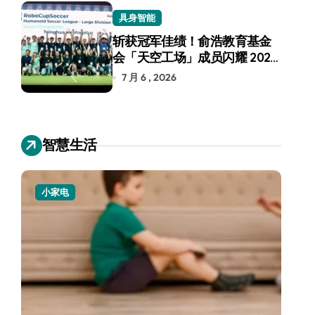
具身智能
斩获冠军佳绩！俞浩教育基金
会「天空工场」成员闪耀 2026
RoboCup 机器人世界杯
7 月 6 , 2026
智慧生活
小家电