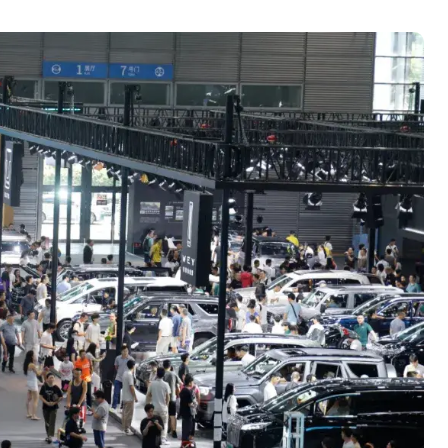
就做错了
GBA SP，情怀拉满
盘党也能“以盘换数”了？
避坑+种草
Bose却学不会？一文讲透
保姆级教程，有手就会！
吃相越来越难看了
%！三大利好连夜引爆