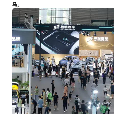
耳机低音像白开水？90%的人第一步
马。
复古玩家狂喜：Anbernic第三次复刻
Xbox 360 游戏终于要登 PC，光
AirTag 新版到底香不香？一篇帮你
苹果三星偷偷在用的“无感切换”，索尼
Apple Watch 表盘还能这么玩？
“内存危机”只是幌子，苹果清库存的
黄金瞬间冲破4200，白银狂飙3.5