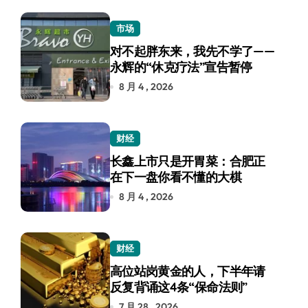
市场
对不起胖东来，我先不学了——
永辉的“休克疗法”宣告暂停
8 月 4 , 2026
财经
长鑫上市只是开胃菜：合肥正
在下一盘你看不懂的大棋
8 月 4 , 2026
财经
高位站岗黄金的人，下半年请
反复背诵这4条“保命法则”
7 月 28 , 2026