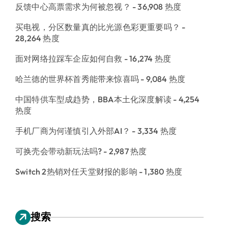
反馈中心高票需求为何被忽视？
- 36,908 热度
买电视，分区数量真的比光源色彩更重要吗？
-
28,264 热度
面对网络拉踩车企应如何自救
- 16,274 热度
哈兰德的世界杯首秀能带来惊喜吗
- 9,084 热度
中国特供车型成趋势，BBA本土化深度解读
- 4,254
热度
手机厂商为何谨慎引入外部AI？
- 3,334 热度
可换壳会带动新玩法吗?
- 2,987 热度
Switch 2热销对任天堂财报的影响
- 1,380 热度
搜索