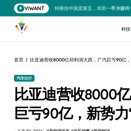
跳
ViWANT
特斯拉中国卖第五，丰田一季净赚两
转
到
Peloton 新车实测：屏幕能转、
内
容
科技
Xbox七月大崩盘：裁员3200、
《我的世界》登陆Switch 2：画质
谷歌DeepMind创始人辞去CEO，但
首页
比亚迪营收8000亿却利润大跌，广汽巨亏90亿，
全球最小U盘，容量却碾压iPhone 
400层堆叠、性能翻倍 三星把最新存
汽车出行
比亚迪营收8000
召回X9、合作大众遇冷、高端梦碎：
比Model 3便宜？不，比Model 3有
巨亏90亿，新势力
550亿美金！沙特把EA买了，但背了
Xbox 25岁生日送壁纸送徽章，就