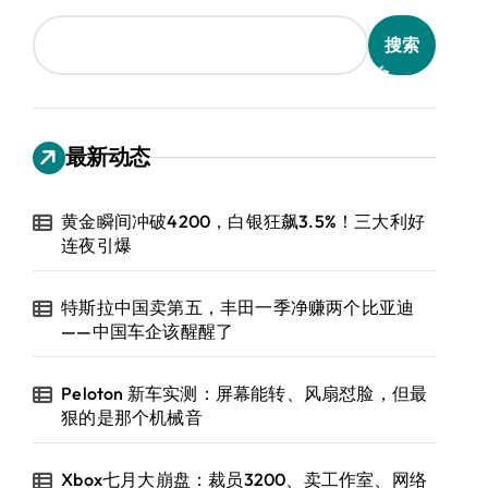
搜索
最新动态
黄金瞬间冲破4200，白银狂飙3.5%！三大利好
连夜引爆
特斯拉中国卖第五，丰田一季净赚两个比亚迪
——中国车企该醒醒了
Peloton 新车实测：屏幕能转、风扇怼脸，但最
狠的是那个机械音
Xbox七月大崩盘：裁员3200、卖工作室、网络