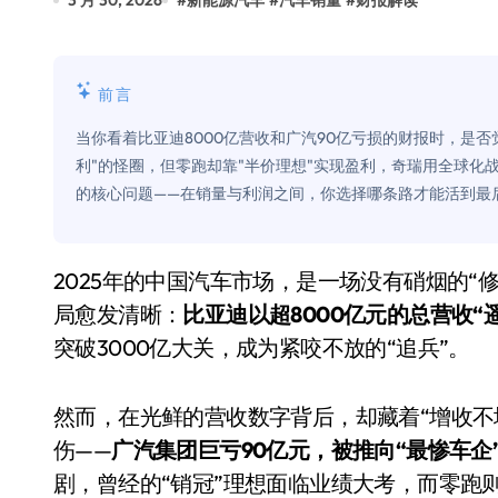
3 月 30, 2026
#
新能源汽车
#
汽车销量
#
财报解读
别再用汽车USB给MacBook充电了
花钱买宝马，启动先看蜘蛛侠？”车
前言
Windows 11家庭版和专业版，选
当你看着比亚迪8000亿营收和广汽90亿亏损的财报时，是
你的U盘格式对了吗？详解exFAT和N
利"的怪圈，但零跑却靠"半价理想"实现盈利，奇瑞用全球化
的核心问题——在销量与利润之间，你选择哪条路才能活到最
维修店最怕的“作死”操作：把手机塞
轻到忽略不计 大疆Mini 2S内录实
2025年的中国汽车市场，是一场没有硝烟的“修罗场”。随着各家财报陆续出炉，“一超多强”的格
从“卖电视”到“定规则”：海信拿下RGB-
局愈发清晰：
比亚迪以超8000亿元的总营收“
对不起胖东来，我先不学了——永辉的
突破3000亿大关，成为紧咬不放的“追兵”。
国际首次！中国钙钛矿探测器太空“
然而，在光鲜的营收数字背后，却藏着“增收不
小米涨价！K90跳上3099，小米17标
伤——
广汽集团巨亏90亿元，被推向“最惨车企
长鑫上市只是开胃菜：合肥正在下一
剧，曾经的“销冠”理想面临业绩大考，而零跑