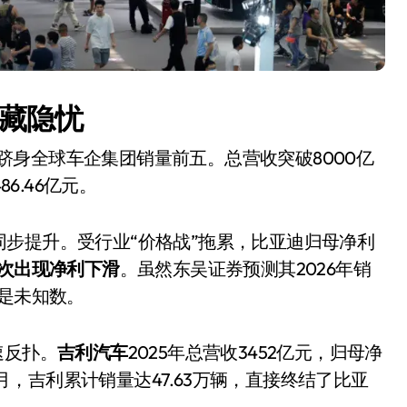
后藏隐忧
首次跻身全球车企集团销量前五。总营收突破8000亿
6.46亿元。
步提升。受行业“价格战”拖累，比亚迪归母净利
电视
次出现净利下滑
。虽然东吴证券预测其2026年销
仍是未知数。
速反扑。
吉利汽车
2025年总营收3452亿元，归母净
2月，吉利累计销量达47.63万辆，直接终结了比亚