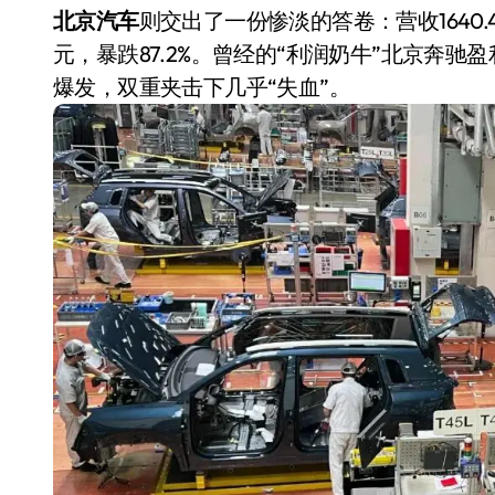
北京汽车
则交出了一份惨淡的答卷：营收1640.4
元，暴跌87.2%。曾经的“利润奶牛”北京奔
爆发，双重夹击下几乎“失血”。