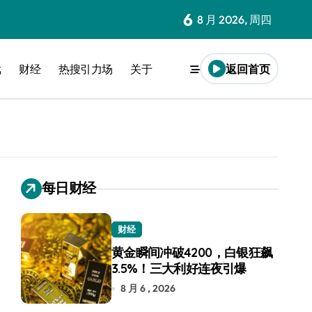
6
8 月 2026, 周四
戏
财经
热搜引力场
关于
返回首页
每日财经
财经
黄金瞬间冲破4200，白银狂飙
3.5%！三大利好连夜引爆
8 月 6 , 2026