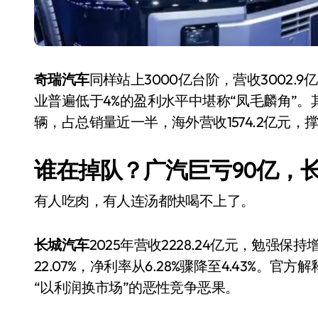
奇瑞汽车
同样站上3000亿台阶，营收3002.9
业普遍低于4%的盈利水平中堪称“凤毛麟角”。其杀
辆，占总销量近一半，海外营收1574.2亿元，
谁在掉队？广汽巨亏90亿，
有人吃肉，有人连汤都快喝不上了。
长城汽车
2025年营收2228.24亿元，勉强保
22.07%，净利率从6.28%骤降至4.43%
“以利润换市场”的恶性竞争恶果。