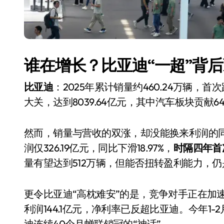
谁在增长？比亚迪“一超”背
比亚迪
：2025年累计销量约460.24万辆，
大关，达到8039.64亿元，其中汽车板块贡献648
然而，销量与营收的双涨，却没能换来利润的同
智慧生活
润仅326.19亿元，同比下滑18.97%，
时隔四年首
量有望达到512万辆，但能否扭转盈利能力，
更令比亚迪“高枕难安”的是，竞争对手正在加
利润144.1亿元，净利率已反超比亚迪。今年1-
迪连续40个月蝉联销冠的“神话”。