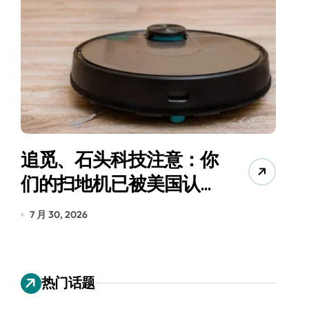
追觅、石头科技注意：你
月
们的扫地机已被美国认定
辆
为“战略武器”
7 月 30, 2026
7 
热门话题