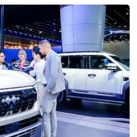
从“卖电视”到“定规则”：
海信拿下RGB-Mini LED
全球话语权
8 月 4, 2026