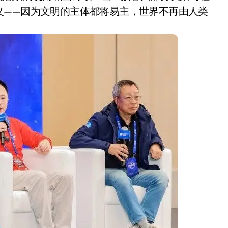
盘你看不懂的大棋
义——因为文明的主体都将易主，世界不再由人类
就做错了
GBA SP，情怀拉满
盘党也能“以盘换数”了？
避坑+种草
Bose却学不会？一文讲透
保姆级教程，有手就会！
0万台，技术创新驱动多品类增长