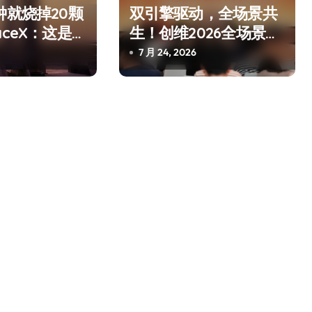
钟就烧掉20颗
双引擎驱动，全场景共
aceX：这是
生！创维2026全场景新
是事故
品发布会圆满举行
7 月 24, 2026