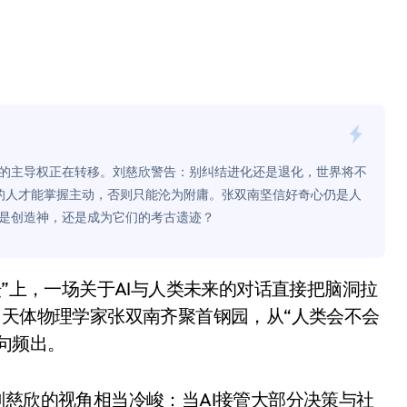
是不送主机，你领不领？
！老司机教你3招真·快充
主怒了：车内不是广告屏！
错真的会后悔吗？
TFS的终极对决
明的主导权正在转移。刘慈欣警告：别纠结进化还是退化，世界将不
体的人才能掌握主动，否则只能沦为附庸。张双南坚信好奇心仍是人
冰箱，你中招了吗？
是创造神，还是成为它们的考古遗迹？
测，值不值得冲？
Mini LED全球话语权
“休克疗法”宣告暂停
、天体物理学家张双南齐聚首钢园，从“人类会不会
句频出。
开箱”，一边探测射线一边光伏发电
准版逼近4800
刘慈欣的视角相当冷峻：当AI接管大部分决策与社