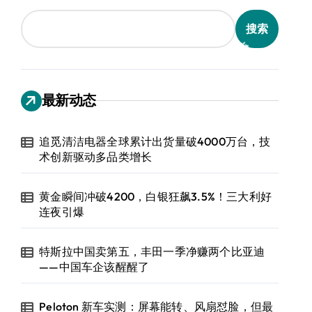
搜索
最新动态
追觅清洁电器全球累计出货量破4000万台，技
术创新驱动多品类增长
黄金瞬间冲破4200，白银狂飙3.5%！三大利好
连夜引爆
特斯拉中国卖第五，丰田一季净赚两个比亚迪
——中国车企该醒醒了
Peloton 新车实测：屏幕能转、风扇怼脸，但最