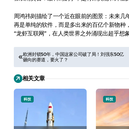
周鸿祎则描绘了一个近在眼前的图景：未来几年
再是单纯的软件，而是多出来的百亿个新物种，
“龙虾互联网”，在人类世界之外涌现出超乎想
文
欧洲封锁50年，中国这家公司破了局！刘强东50亿
砸向的赛道，要火了？
章
导
相关文章
航
科技
科技