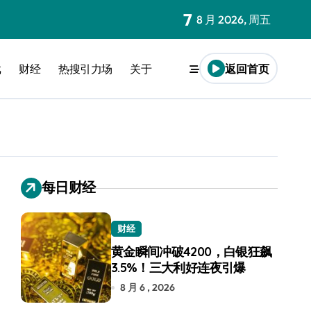
7
8 月 2026, 周五
戏
财经
热搜引力场
关于
返回首页
每日财经
财经
黄金瞬间冲破4200，白银狂飙
3.5%！三大利好连夜引爆
8 月 6 , 2026