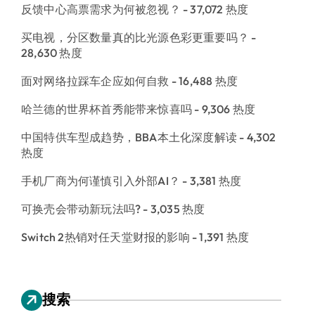
反馈中心高票需求为何被忽视？
- 37,072 热度
买电视，分区数量真的比光源色彩更重要吗？
-
28,630 热度
面对网络拉踩车企应如何自救
- 16,488 热度
哈兰德的世界杯首秀能带来惊喜吗
- 9,306 热度
中国特供车型成趋势，BBA本土化深度解读
- 4,302
热度
手机厂商为何谨慎引入外部AI？
- 3,381 热度
可换壳会带动新玩法吗?
- 3,035 热度
Switch 2热销对任天堂财报的影响
- 1,391 热度
搜索