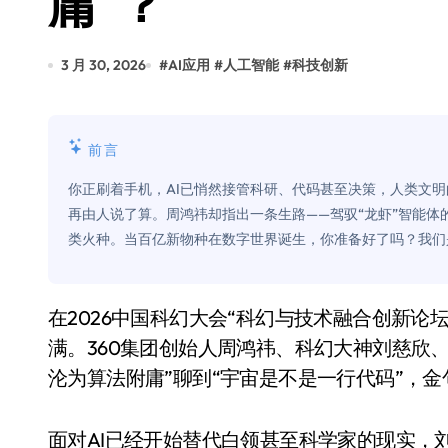
庸”？
Xbox 25岁生日送壁纸送徽章，就
别再用汽车USB给MacBook充电了
3 月 30, 2026
#
AI应用
#
人工智能
#
科技创新
花钱买宝马，启动先看蜘蛛侠？”车
Windows 11家庭版和专业版，选
前言
你的U盘格式对了吗？详解exFAT和N
你正刷着手机，AI已悄然接管科研、代码甚至决策，人类文
再由人说了算。周鸿祎却指出一条生路——驾驭“龙虾”智能
维修店最怕的“作死”操作：把手机塞
类火种。当百亿新物种在数字世界诞生，你准备好了吗？我们
轻到忽略不计 大疆Mini 2S内录实
从“卖电视”到“定规则”：海信拿下RGB-
在2026中国科幻大会“科幻与技术融合创新论坛”上，一场关于AI与人类未来的对话直接把脑洞拉
对不起胖东来，我先不学了——永辉的
满。360集团创始人周鸿祎、科幻大神刘慈欣
沦为算法附庸”聊到“宇宙是不是一行代码”，金
国际首次！中国钙钛矿探测器太空“
小米涨价！K90跳上3099，小米17标
面对AI已经开始替代白领甚至科学家的现实，