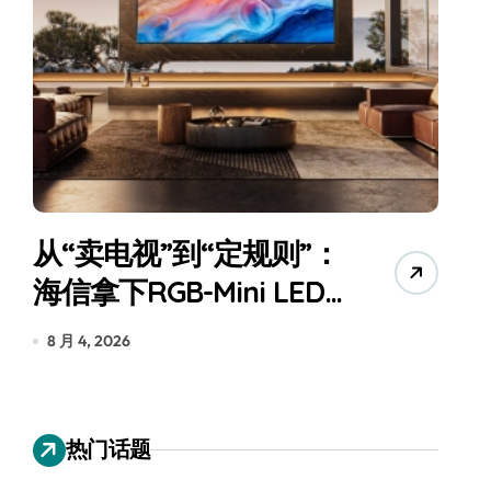
从“卖电视”到“定规则”：
海信拿下RGB-Mini LED
全球话语权
为
8 月 4, 2026
7
热门话题