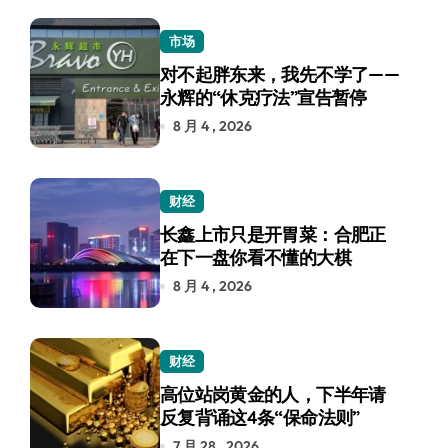
市场
对不起胖东来，我先不学了——
永辉的“休克疗法”宣告暂停
8 月 4 , 2026
财经
长鑫上市只是开胃菜：合肥正
在下一盘你看不懂的大棋
8 月 4 , 2026
财经
高位站岗黄金的人，下半年请
反复背诵这4条“保命法则”
7 月 28 , 2026