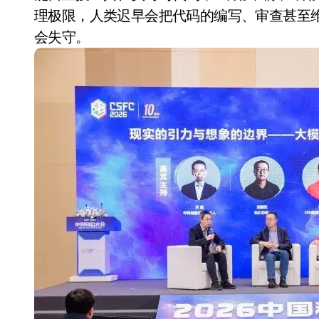
理极限，人类迟早会把代码的编写、审查甚至维
会失守。
从电视一哥到声学霸主，
TCL用一套‘完整体系’砸
开了回音壁的顶级牌桌
7 月 27, 2026