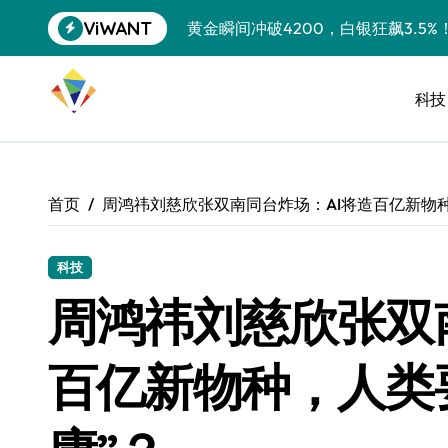
跳
ViWANT
黄金瞬间冲破4200，白银狂飙3.5
转
到
特斯拉中国卖第五，丰田一季净赚两
内
容
科技
Peloton 新车实测：屏幕能转、
Xbox七月大崩盘：裁员3200、
《我的世界》登陆Switch 2：画质
首页
周鸿祎刘慈欣张双南同台炸场：AI将造百亿新物种
谷歌DeepMind创始人辞去CEO，但
全球最小U盘，容量却碾压iPhone 
科技
周鸿祎刘慈欣张双
400层堆叠、性能翻倍 三星把最新存
召回X9、合作大众遇冷、高端梦碎：
百亿新物种，人类要
比Model 3便宜？不，比Model 3有
550亿美金！沙特把EA买了，但背了