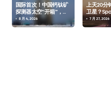
国际首次！中国钙钛矿
上天20分
探测器太空“开箱”，一
卫星？Sp
边探测射线一边光伏发
测试，不
8 月 4, 2026
7 月 27, 2026
电