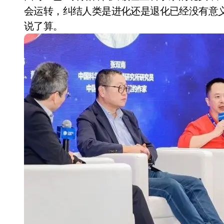
长鑫上市只是开胃菜：合肥正在下一
会运转，纠结人类是进化还是退化已经没有意
说了算。
耳机低音像白开水？90%的人第一步
复古玩家狂喜：Anbernic第三次复刻
Xbox 360 游戏终于要登 PC，光
AirTag 新版到底香不香？一篇帮你
苹果三星偷偷在用的“无感切换”，索尼
Apple Watch 表盘还能这么玩？
追觅清洁电器全球累计出货量破400