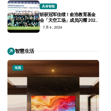
具身智能
斩获冠军佳绩！俞浩教育基金
会「天空工场」成员闪耀 2026
RoboCup 机器人世界杯
7 月 6 , 2026
智慧生活
电视