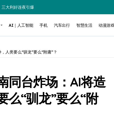
%！三大利好连夜引爆
个比亚迪——中国车企该醒醒了
AI｜人工智能
手机
汽车出行
智慧生活
动漫游
风扇怼脸，但最狠的是那个机械音
卖工作室、网络瘫了，微软这次真急了
大跃进，但鼠标操控才是真·杀手锏？
，人类要么“驯龙”要么“附庸”？
继续“垂帘听政”？
17顶配？闪迪这波操作太狠了
南同台炸场：AI将造
储技术给了AI
小鹏的“多事之夏”
么“驯龙”要么“附
面儿——试驾雷克萨斯ES 500e
200亿的债