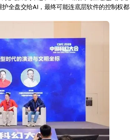
护全盘交给AI，最终可能连底层软件的控制权都
追觅清洁电器全球累计出
货量破4000万台，技术
创新驱动多品类增长
8 月 6, 2026