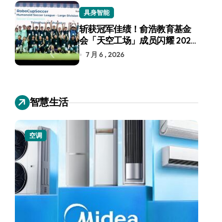
具身智能
斩获冠军佳绩！俞浩教育基金
会「天空工场」成员闪耀 2026
RoboCup 机器人世界杯
7 月 6 , 2026
智慧生活
空调