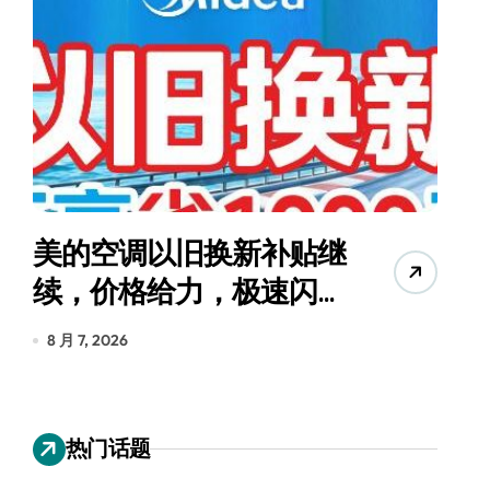
美的空调以旧换新补贴继
续，价格给力，极速闪
货
装！
8 月 7, 2026
8
热门话题