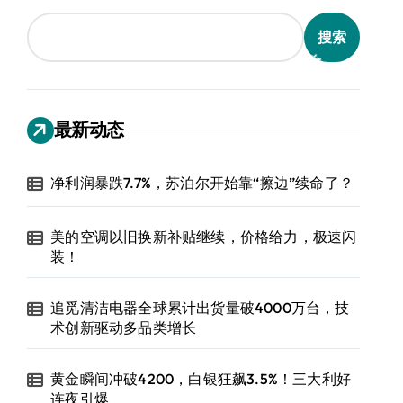
搜索
最新动态
净利润暴跌7.7%，苏泊尔开始靠“擦边”续命了？
美的空调以旧换新补贴继续，价格给力，极速闪
装！
追觅清洁电器全球累计出货量破4000万台，技
术创新驱动多品类增长
黄金瞬间冲破4200，白银狂飙3.5%！三大利好
连夜引爆