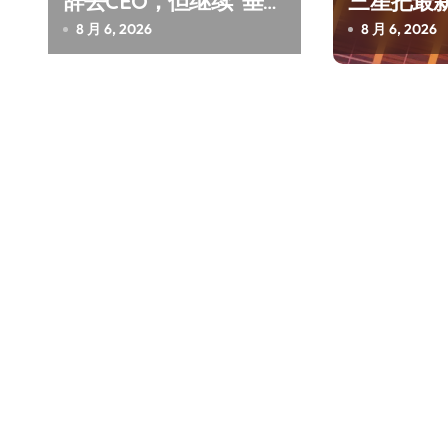
辞去CEO，但继续“垂帘
三星把最
听政”？
了AI
8 月 6, 2026
8 月 6, 2026