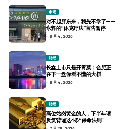
市场
对不起胖东来，我先不学了——
永辉的“休克疗法”宣告暂停
8 月 4 , 2026
财经
长鑫上市只是开胃菜：合肥正
在下一盘你看不懂的大棋
8 月 4 , 2026
财经
高位站岗黄金的人，下半年请
反复背诵这4条“保命法则”
7 月 28 , 2026