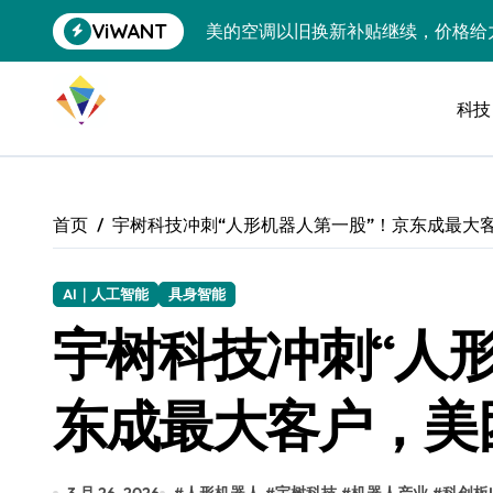
跳
ViWANT
美的空调以旧换新补贴继续，价格给
转
到
追觅清洁电器全球累计出货量破400
内
容
科技
黄金瞬间冲破4200，白银狂飙3.5
特斯拉中国卖第五，丰田一季净赚两
Peloton 新车实测：屏幕能转、
首页
宇树科技冲刺“人形机器人第一股”！京东成最大
Xbox七月大崩盘：裁员3200、
《我的世界》登陆Switch 2：画质
AI｜人工智能
具身智能
宇树科技冲刺“人
谷歌DeepMind创始人辞去CEO，但
全球最小U盘，容量却碾压iPhone 
东成最大客户，美
400层堆叠、性能翻倍 三星把最新存
召回X9、合作大众遇冷、高端梦碎：