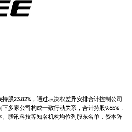
净利润暴跌7.7%，苏泊尔
开始靠“擦边”续命了？
8 月 7, 2026
股23.82%，通过表决权差异安排合计控制公司
旗下多家公司构成一致行动关系，合计持股9.65%，
本、腾讯科技等知名机构均位列股东名单，资本阵