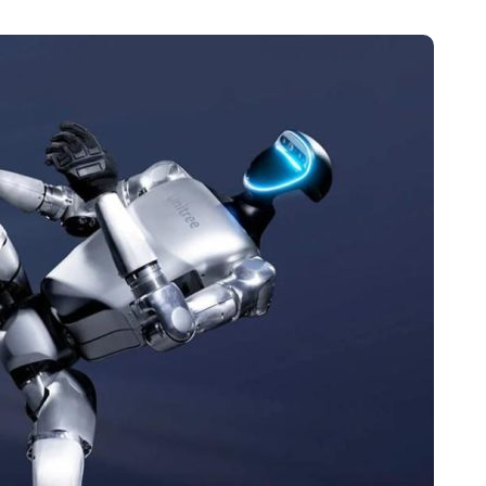
开箱”，一边探测射线一边光伏发电
准版逼近4800
盘你看不懂的大棋
就做错了
GBA SP，情怀拉满
盘党也能“以盘换数”了？
避坑+种草
边”续命了？