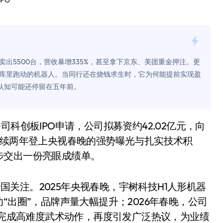
PO
面儿——试驾雷克萨斯ES 500e
200亿的债
是不送主机，你领不领？
出5500台，营收暴增335%，甚至拿下京东、美团重金押注。更
！老司机教你3招真·快充
库里跑动的机器人。当同行还在烧钱求生时，它为何能提前实现盈
认知可能还停留在五年前。
主怒了：车内不是广告屏！
错真的会后悔吗？
TFS的终极对决
连续两年登上央视春晚的强势曝光与扎实技术积
冰箱，你中招了吗？
步交出一份亮眼成绩单。
测，值不值得冲？
全国关注。2025年央视春晚，宇树科技H1人形机器
Mini LED全球话语权
“出圈”，品牌声量大幅提升；2026年春晚，公司
“休克疗法”宣告暂停
》，完成高难度武术动作，再度引发广泛热议，为业绩