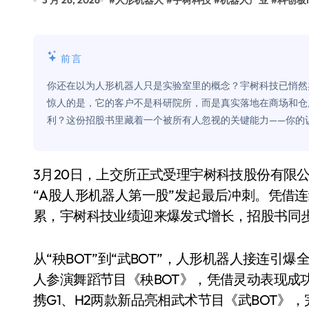
3 月 26, 2026
#
人形机器人
#
宇树科技
#
机器人产业
#
科创板I
比Model 3便宜？不，比Model 3有
550亿美金！沙特把EA买了，但背了
前言
Xbox 25岁生日送壁纸送徽章，就
你还在以为人形机器人只是实验室里的概念？宇树科技已悄然卖
别再用汽车USB给MacBook充电了
惊人的是，它的客户不是科研院所，而是真实落地在商场和仓
利？这份招股书里藏着一个被所有人忽视的关键能力——你的
花钱买宝马，启动先看蜘蛛侠？”车
Windows 11家庭版和专业版，选
3月20日，上交所正式受理宇树科技股份有限公司科创板IPO申请，公司拟募资约42.02亿元，向
你的U盘格式对了吗？详解exFAT和N
“A股人形机器人第一股”发起最后冲刺。凭借
维修店最怕的“作死”操作：把手机塞
累，宇树科技业绩迎来爆发式增长，招股书同
轻到忽略不计 大疆Mini 2S内录实
从“秧BOT”到“武BOT”，人形机器人接连引爆
从“卖电视”到“定规则”：海信拿下RGB-
人参演舞蹈节目《秧BOT》，凭借灵动表现成功
对不起胖东来，我先不学了——永辉的
携G1、H2两款新品亮相武术节目《武BOT