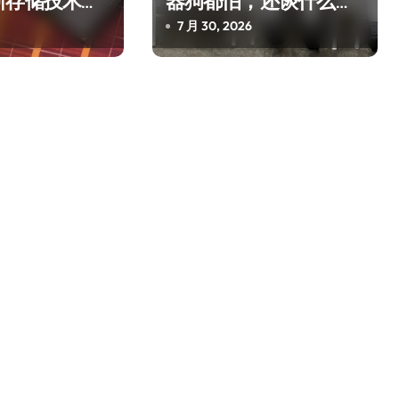
新存储技术给
器狗都怕，还谈什么大
国自信？
7 月 30, 2026