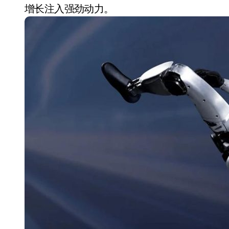
国际首次！中国钙钛矿探测器太空“
增长注入强劲动力。
小米涨价！K90跳上3099，小米17标
长鑫上市只是开胃菜：合肥正在下一
耳机低音像白开水？90%的人第一步
复古玩家狂喜：Anbernic第三次复刻
Xbox 360 游戏终于要登 PC，光
AirTag 新版到底香不香？一篇帮你
净利润暴跌7.7%，苏泊尔开始靠“擦