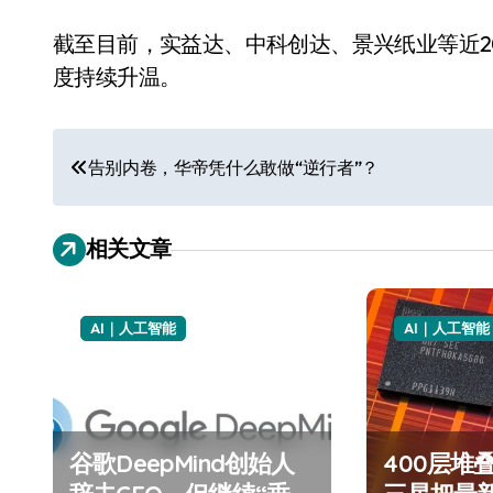
截至目前，实益达、中科创达、景兴纸业等近2
度持续升温。
文
告别内卷，华帝凭什么敢做“逆行者”？
章
导
相关文章
航
AI｜人工智能
AI｜人工智能
谷歌DeepMind创始人
400层堆