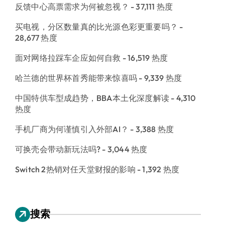
反馈中心高票需求为何被忽视？
- 37,111 热度
买电视，分区数量真的比光源色彩更重要吗？
-
28,677 热度
面对网络拉踩车企应如何自救
- 16,519 热度
哈兰德的世界杯首秀能带来惊喜吗
- 9,339 热度
中国特供车型成趋势，BBA本土化深度解读
- 4,310
热度
手机厂商为何谨慎引入外部AI？
- 3,388 热度
可换壳会带动新玩法吗?
- 3,044 热度
Switch 2热销对任天堂财报的影响
- 1,392 热度
搜索