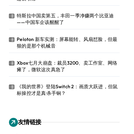
特斯拉中国卖第五，丰田一季净赚两个比亚迪
——中国车企该醒醒了
Peloton 新车实测：屏幕能转、风扇怼脸，但最
狠的是那个机械音
Xbox七月大崩盘：裁员3200、卖工作室、网络
瘫了，微软这次真急了
《我的世界》登陆Switch 2：画质大跃进，但鼠
标操控才是真·杀手锏？
友情链接