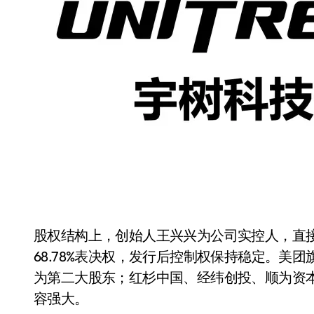
追觅、石头科技注意：你
们的扫地机已被美国认定
为“战略武器”
7 月 30, 2026
股权结构上，创始人王兴兴为公司实控人，直接持
68.78%表决权，发行后控制权保持稳定。美团
为第二大股东；红杉中国、经纬创投、顺为资
容强大。