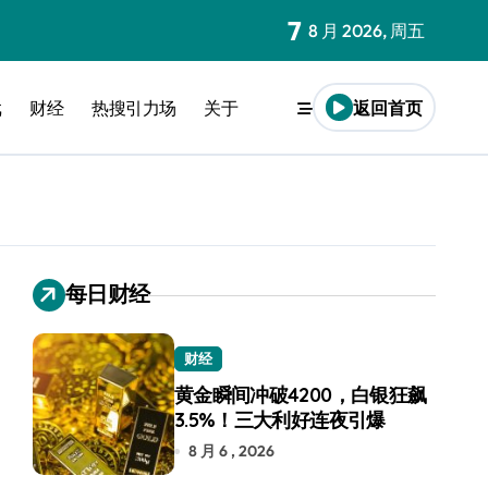
7
8 月 2026, 周五
戏
财经
热搜引力场
关于
返回首页
每日财经
财经
黄金瞬间冲破4200，白银狂飙
3.5%！三大利好连夜引爆
8 月 6 , 2026