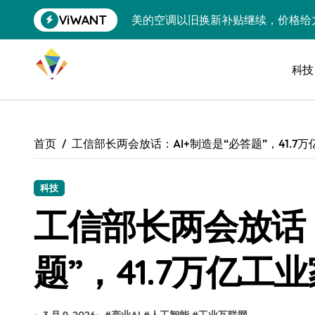
跳
ViWANT
美的空调以旧换新补贴继续，价格给
转
到
追觅清洁电器全球累计出货量破400
内
容
科技
黄金瞬间冲破4200，白银狂飙3.5
特斯拉中国卖第五，丰田一季净赚两
Peloton 新车实测：屏幕能转、
首页
工信部长两会放话：AI+制造是“必答题”，41.7
Xbox七月大崩盘：裁员3200、
《我的世界》登陆Switch 2：画质
科技
工信部长两会放话：
谷歌DeepMind创始人辞去CEO，但
全球最小U盘，容量却碾压iPhone 
题”，41.7万亿
400层堆叠、性能翻倍 三星把最新存
召回X9、合作大众遇冷、高端梦碎：