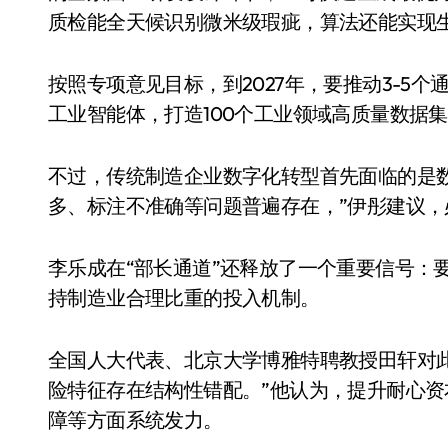
质检能全天候识别微米级瑕疵，算法还能实现
按照专项意见目标，到2027年，要推动3-5个
工业智能体，打造100个工业领域高质量数据集
不过，传统制造企业数字化转型首先面临的是
多、标注不准确等问题普遍存在，”伊彤建议
追觅、石头科技注意：你
们的扫地机已被美国认定
李乐成在“部长通道”还释放了一个重要信号：
为“战略武器”
持制造业合理比重的投入机制。
7 月 30, 2026
全国人大代表、北京大学博雅特聘教授田轩对
险特征存在结构性错配。”他认为，提升耐心
障等方面系统发力。