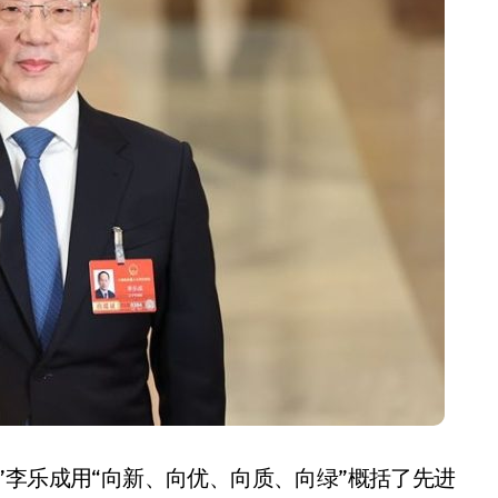
开箱”，一边探测射线一边光伏发电
准版逼近4800
盘你看不懂的大棋
就做错了
GBA SP，情怀拉满
盘党也能“以盘换数”了？
避坑+种草
边”续命了？
”李乐成用“向新、向优、向质、向绿”概括了先进