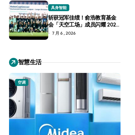
具身智能
斩获冠军佳绩！俞浩教育基金
会「天空工场」成员闪耀 2026
RoboCup 机器人世界杯
7 月 6 , 2026
智慧生活
空调