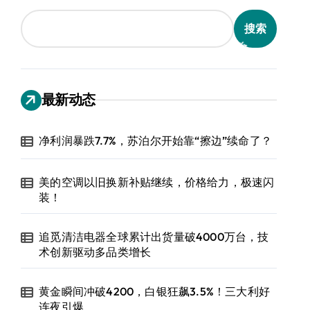
搜索
最新动态
净利润暴跌7.7%，苏泊尔开始靠“擦边”续命了？
美的空调以旧换新补贴继续，价格给力，极速闪
装！
追觅清洁电器全球累计出货量破4000万台，技
术创新驱动多品类增长
黄金瞬间冲破4200，白银狂飙3.5%！三大利好
连夜引爆