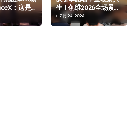
aceX：这是
生！创维2026全场景新
是事故
品发布会圆满举行
7 月 24, 2026