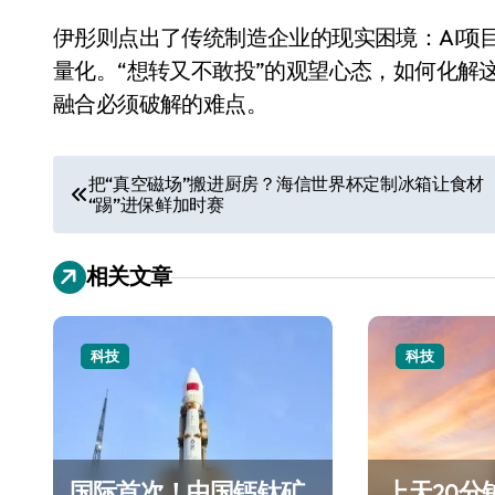
伊彤则点出了传统制造企业的现实困境：AI项
量化。“想转又不敢投”的观望心态，如何化解
融合必须破解的难点。
文
把“真空磁场”搬进厨房？海信世界杯定制冰箱让食材
“踢”进保鲜加时赛
章
导
相关文章
航
科技
科技
国际首次！中国钙钛矿
上天20分