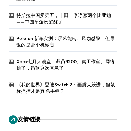
特斯拉中国卖第五，丰田一季净赚两个比亚迪
——中国车企该醒醒了
Peloton 新车实测：屏幕能转、风扇怼脸，但最
狠的是那个机械音
Xbox七月大崩盘：裁员3200、卖工作室、网络
瘫了，微软这次真急了
《我的世界》登陆Switch 2：画质大跃进，但鼠
标操控才是真·杀手锏？
友情链接