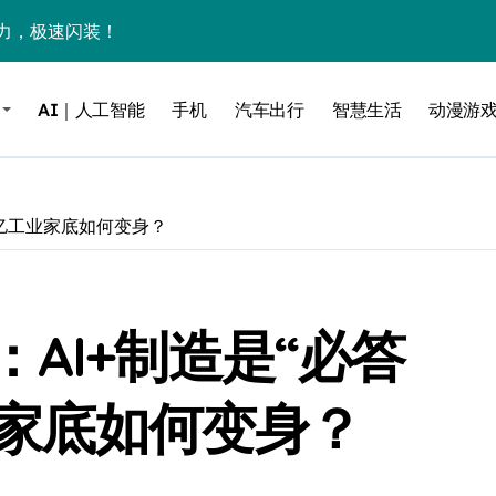
力，极速闪装！
0万台，技术创新驱动多品类增长
AI｜人工智能
手机
汽车出行
智慧生活
动漫游
%！三大利好连夜引爆
个比亚迪——中国车企该醒醒了
风扇怼脸，但最狠的是那个机械音
万亿工业家底如何变身？
卖工作室、网络瘫了，微软这次真急了
大跃进，但鼠标操控才是真·杀手锏？
AI+制造是“必答
继续“垂帘听政”？
17顶配？闪迪这波操作太狠了
工业家底如何变身？
储技术给了AI
小鹏的“多事之夏”