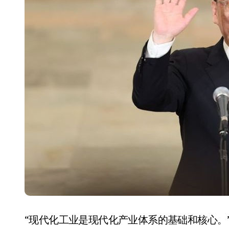
国际首次！中国钙钛矿探测器太空“
小米涨价！K90跳上3099，小米17标
长鑫上市只是开胃菜：合肥正在下一
耳机低音像白开水？90%的人第一步
复古玩家狂喜：Anbernic第三次复刻
Xbox 360 游戏终于要登 PC，光
AirTag 新版到底香不香？一篇帮你
净利润暴跌7.7%，苏泊尔开始靠“擦
“现代化工业是现代化产业体系的基础和核心。