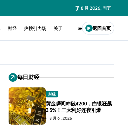
7
8 月 2026, 周五
戏
财经
热搜引力场
关于
返回首页
每日财经
财经
黄金瞬间冲破4200，白银狂飙
3.5%！三大利好连夜引爆
8 月 6 , 2026