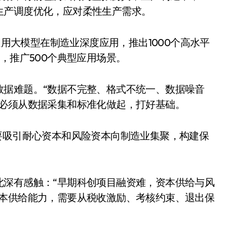
生产调度优化，应对柔性生产需求。
通用大模型在制造业深度应用，推出1000个高水平
，推广500个典型应用场景。
数据难题。“数据不完整、格式不统一、数据噪音
，必须从数据采集和标准化做起，打好基础。
净利润暴跌7.7%，苏泊尔
开始靠“擦边”续命了？
要吸引耐心资本和风险资本向制造业集聚，构建保
8 月 7, 2026
此深有感触：“早期科创项目融资难，资本供给与风
资本供给能力，需要从税收激励、考核约束、退出保