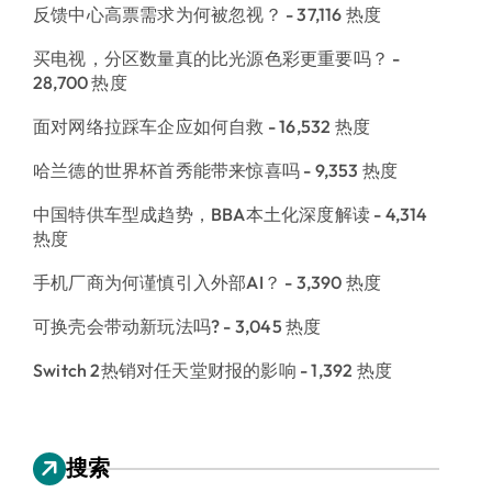
反馈中心高票需求为何被忽视？
- 37,116 热度
买电视，分区数量真的比光源色彩更重要吗？
-
28,700 热度
面对网络拉踩车企应如何自救
- 16,532 热度
哈兰德的世界杯首秀能带来惊喜吗
- 9,353 热度
中国特供车型成趋势，BBA本土化深度解读
- 4,314
热度
手机厂商为何谨慎引入外部AI？
- 3,390 热度
可换壳会带动新玩法吗?
- 3,045 热度
Switch 2热销对任天堂财报的影响
- 1,392 热度
搜索