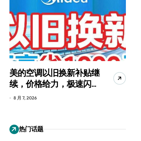
美的空调以旧换新补贴继
续，价格给力，极速闪
货
装！
8 月 7, 2026
8
热门话题