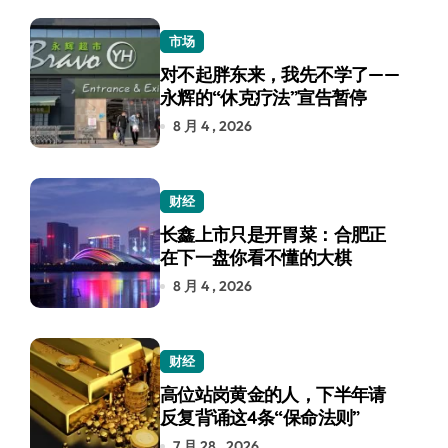
市场
对不起胖东来，我先不学了——
永辉的“休克疗法”宣告暂停
8 月 4 , 2026
财经
长鑫上市只是开胃菜：合肥正
在下一盘你看不懂的大棋
8 月 4 , 2026
财经
高位站岗黄金的人，下半年请
反复背诵这4条“保命法则”
7 月 28 , 2026