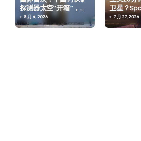
探测器太空“开箱”，一
卫星？Sp
边探测射线一边光伏发
测试，不
8 月 4, 2026
7 月 27, 2026
电