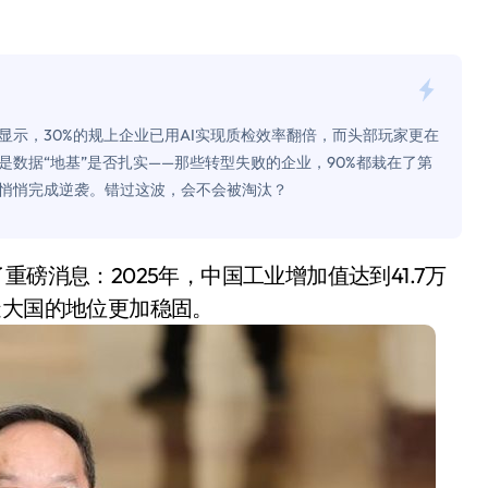
面儿——试驾雷克萨斯ES 500e
200亿的债
是不送主机，你领不领？
显示，30%的规上企业已用AI实现质检效率翻倍，而头部玩家更在
！老司机教你3招真·快充
数据“地基”是否扎实——那些转型失败的企业，90%都栽在了第
悄悄完成逆袭。错过这波，会不会被淘汰？
主怒了：车内不是广告屏！
错真的会后悔吗？
TFS的终极对决
造大国的地位更加稳固。
冰箱，你中招了吗？
测，值不值得冲？
Mini LED全球话语权
“休克疗法”宣告暂停