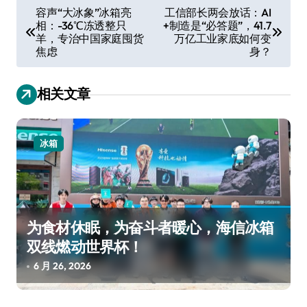
文
容声“大冰象”冰箱亮
工信部长两会放话：AI
相：-36℃冻透整只
+制造是“必答题”，41.7
章
羊，专治中国家庭囤货
万亿工业家底如何变
导
焦虑
身？
航
相关文章
冰箱
为食材休眠，为奋斗者暖心，海信冰箱
双线燃动世界杯！
6 月 26, 2026