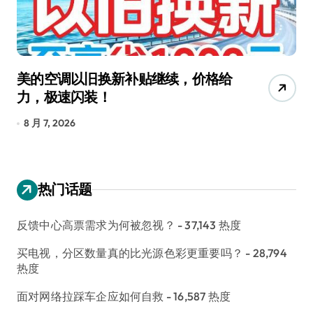
美的空调以旧换新补贴继续，价格给
追
力，极速闪装！
4
长
8 月 7, 2026
8
热门话题
反馈中心高票需求为何被忽视？
- 37,143 热度
买电视，分区数量真的比光源色彩更重要吗？
- 28,794
热度
面对网络拉踩车企应如何自救
- 16,587 热度