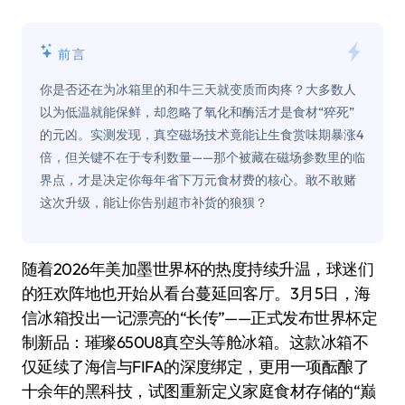
前言
你是否还在为冰箱里的和牛三天就变质而肉疼？大多数人
以为低温就能保鲜，却忽略了氧化和酶活才是食材“猝死”
的元凶。实测发现，真空磁场技术竟能让生食赏味期暴涨4
倍，但关键不在于专利数量——那个被藏在磁场参数里的临
界点，才是决定你每年省下万元食材费的核心。敢不敢赌
这次升级，能让你告别超市补货的狼狈？
随着2026年美加墨世界杯的热度持续升温，球迷们
的狂欢阵地也开始从看台蔓延回客厅。3月5日，海
信冰箱投出一记漂亮的“长传”——正式发布世界杯定
制新品：璀璨650U8真空头等舱冰箱。这款冰箱不
仅延续了海信与FIFA的深度绑定，更用一项酝酿了
十余年的黑科技，试图重新定义家庭食材存储的“巅