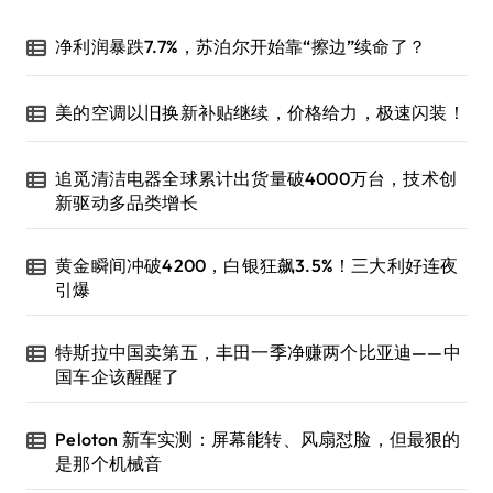
净利润暴跌7.7%，苏泊尔开始靠“擦边”续命了？
美的空调以旧换新补贴继续，价格给力，极速闪装！
追觅清洁电器全球累计出货量破4000万台，技术创
新驱动多品类增长
黄金瞬间冲破4200，白银狂飙3.5%！三大利好连夜
引爆
特斯拉中国卖第五，丰田一季净赚两个比亚迪——中
国车企该醒醒了
Peloton 新车实测：屏幕能转、风扇怼脸，但最狠的
是那个机械音