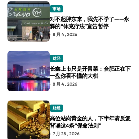
市场
对不起胖东来，我先不学了——永
辉的“休克疗法”宣告暂停
8 月 4 , 2026
财经
长鑫上市只是开胃菜：合肥正在下
一盘你看不懂的大棋
8 月 4 , 2026
财经
高位站岗黄金的人，下半年请反复
背诵这4条“保命法则”
7 月 28 , 2026