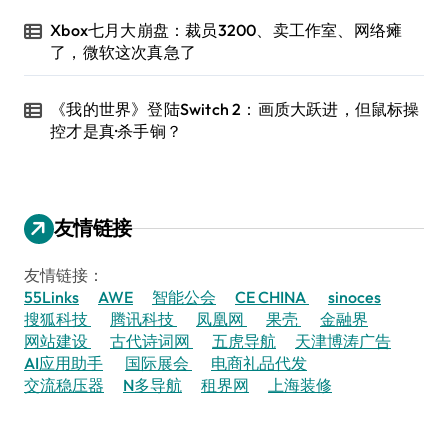
Xbox七月大崩盘：裁员3200、卖工作室、网络瘫
了，微软这次真急了
《我的世界》登陆Switch 2：画质大跃进，但鼠标操
控才是真·杀手锏？
友情链接
友情链接：
55Links
AWE
智能公会
CE CHINA
sinoces
搜狐科技
腾讯科技
凤凰网
果壳
金融界
网站建设
古代诗词网
五虎导航
天津博涛广告
AI应用助手
国际展会
电商礼品代发
交流稳压器
N多导航
租界网
上海装修