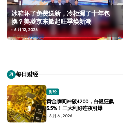
冰箱坏了免费送新，冷柜漏了十年包
换？美菱京东掀起旺季焕新潮
6 月 12, 2026
每日财经
财经
黄金瞬间冲破4200，白银狂飙
3.5%！三大利好连夜引爆
8 月 6 , 2026