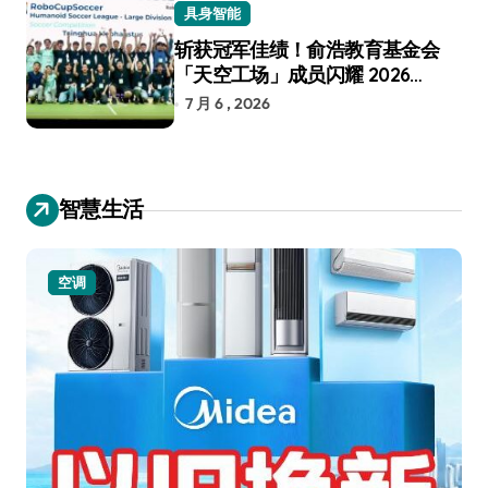
具身智能
斩获冠军佳绩！俞浩教育基金会
「天空工场」成员闪耀 2026
RoboCup 机器人世界杯
7 月 6 , 2026
智慧生活
空调