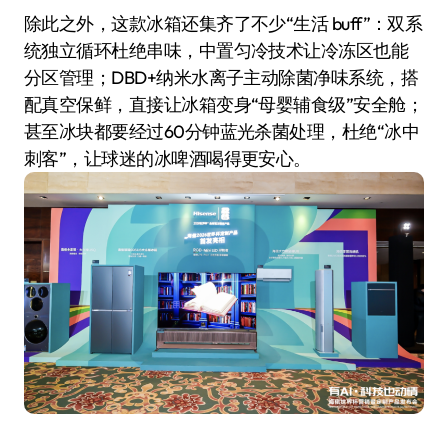
除此之外，这款冰箱还集齐了不少“生活 buff”：双系
统独立循环杜绝串味，中置匀冷技术让冷冻区也能
分区管理；DBD+纳米水离子主动除菌净味系统，搭
配真空保鲜，直接让冰箱变身“母婴辅食级”安全舱；
甚至冰块都要经过60分钟蓝光杀菌处理，杜绝“冰中
刺客”，让球迷的冰啤酒喝得更安心。