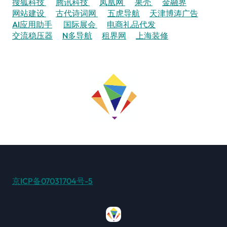
搜狐科技
腾讯科技
凤凰网
果壳
金融界
网站建设
古代诗词网
五虎导航
天津博涛广告
AI应用助手
国际展会
电商礼品代发
交流稳压器
N多导航
租界网
上海装修
京ICP备07031704号-5