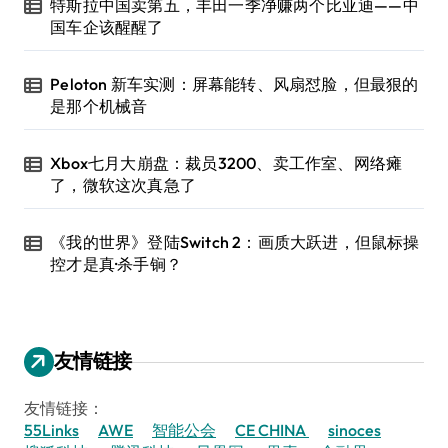
特斯拉中国卖第五，丰田一季净赚两个比亚迪——中
国车企该醒醒了
Peloton 新车实测：屏幕能转、风扇怼脸，但最狠的
是那个机械音
Xbox七月大崩盘：裁员3200、卖工作室、网络瘫
了，微软这次真急了
《我的世界》登陆Switch 2：画质大跃进，但鼠标操
控才是真·杀手锏？
友情链接
友情链接：
55Links
AWE
智能公会
CE CHINA
sinoces