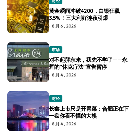
财经
黄金瞬间冲破4200，白银狂飙
3.5%！三大利好连夜引爆
8 月 6 , 2026
市场
对不起胖东来，我先不学了——永
辉的“休克疗法”宣告暂停
8 月 4 , 2026
财经
长鑫上市只是开胃菜：合肥正在下
一盘你看不懂的大棋
8 月 4 , 2026