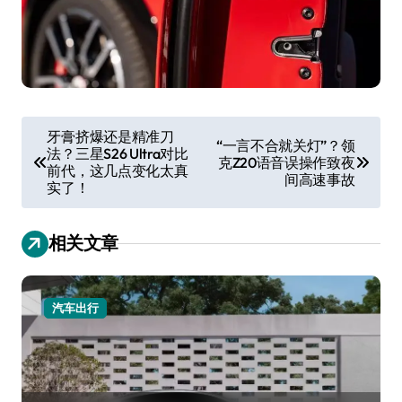
文
牙膏挤爆还是精准刀
“一言不合就关灯”？领
法？三星S26 Ultra对比
章
克Z20语音误操作致夜
前代，这几点变化太真
间高速事故
导
实了！
航
相关文章
汽车出行