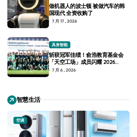
做机器人的波士顿 被做汽车的韩
国现代 全资收购了
7 月 17 , 2026
具身智能
斩获冠军佳绩！俞浩教育基金会
「天空工场」成员闪耀 2026
RoboCup 机器人世界杯
7 月 6 , 2026
智慧生活
小家电