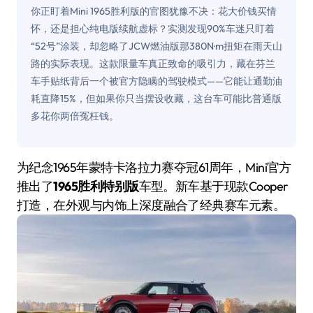
你正盯着Mini 1965胜利版的官图犹豫不决：花大价钱买情
怀，还是担心纯电版续航虚标？实测发现90%车迷只盯着
“52号”涂装，却忽略了JCW燃油版那380N·m扭矩在雨天山
路的实际表现。这款限量车真正致命的吸引力，藏在芬兰
车手贴纸背后一个被官方隐瞒的驾驶模式——它能让通勤油
耗直降15%，但如果你只当摆设收藏，这台车可能比普通版
多花你两倍冤枉钱。
为纪念1965年蒙特卡洛拉力赛夺冠61周年，Mini官方
推出了
1965胜利特别版
车型。新车基于现款Cooper
打造，在外观与内饰上深度融合了经典赛车元素。