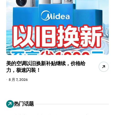
追觅清洁电器全球累计出货量破
从
4000万台，技术创新驱动多品类增
R
长
8 月 6, 2026
8
热门话题