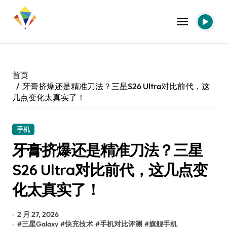
跳
转
到
内
容
首页
牙膏挤爆还是精准刀法？三星S26 Ultra对比前代，这
几点变化太真实了！
手机
牙膏挤爆还是精准刀法？三星
S26 Ultra对比前代，这几点变
化太真实了！
2 月 27, 2026
#
三星Galaxy
#
快充技术
#
手机对比评测
#
旗舰手机