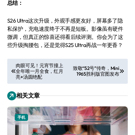
总结：
S26 Ultra这次升级，外观手感更友好，屏幕多了隐
私保护，充电速度终于不再是短板。影像虽有硬件
微调，但真正的惊喜还得看后续评测。你会为了这
些升级掏腰包，还是觉得S25 Ultra再战一年更香？
文
肉眼可见！元宵节撞上
致敬“52号”传奇，Mini
全年唯一月全食，红月
章
1965胜利版官图发布
亮+汤圆绝配
导
航
相关文章
手机