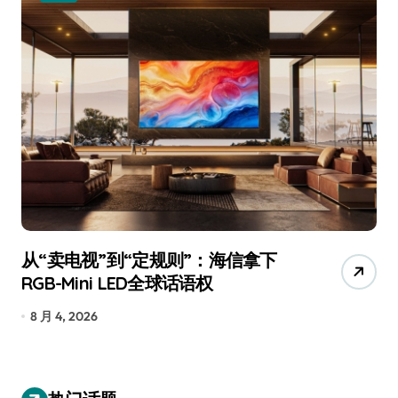
追觅、石头科技注意：你们的扫地机
月
已被美国认定为“战略武器”
还
7 月 30, 2026
7