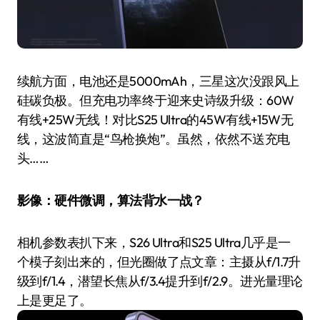
续航方面，电池还是5000mAh，三星这次没跟风上
硅碳负极。但充电功率终于迎来史诗级升级：60W
有线+25W无线！对比S25 Ultra的45W有线+15W无
线，这波简直是“鸟枪换炮”。虽然，依然不送充电
头……
影像：硬件微调，算法背水一战？
相机参数表扒下来，S26 Ultra和S25 Ultra几乎是一
个模子刻出来的，但光圈做了点文章：主摄从f/1.7升
级到f/1.4，潜望长焦从f/3.4提升到f/2.9。进光量理论
上是更足了。