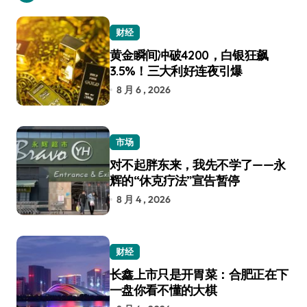
财经
黄金瞬间冲破4200，白银狂飙
3.5%！三大利好连夜引爆
8 月 6 , 2026
市场
对不起胖东来，我先不学了——永
辉的“休克疗法”宣告暂停
8 月 4 , 2026
财经
长鑫上市只是开胃菜：合肥正在下
一盘你看不懂的大棋