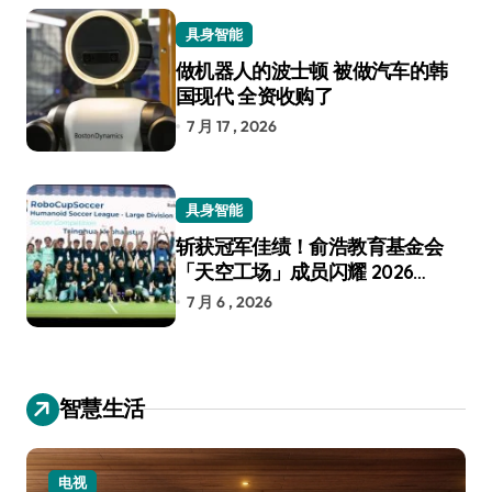
具身智能
做机器人的波士顿 被做汽车的韩
国现代 全资收购了
7 月 17 , 2026
具身智能
斩获冠军佳绩！俞浩教育基金会
「天空工场」成员闪耀 2026
RoboCup 机器人世界杯
7 月 6 , 2026
智慧生活
小家电