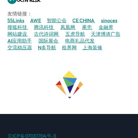
友情链接：
55Links
AWE
智能公会
CE CHINA
sinoces
搜狐科技
腾讯科技
凤凰网
果壳
金融界
网站建设
古代诗词网
五虎导航
天津博涛广告
AI应用助手
国际展会
电商礼品代发
交流稳压器
N多导航
租界网
上海装修
京ICP备07031704号-5