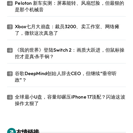
Peloton 新车实测：屏幕能转、风扇怼脸，但最狠的
是那个机械音
Xbox七月大崩盘：裁员3200、卖工作室、网络瘫
了，微软这次真急了
《我的世界》登陆Switch 2：画质大跃进，但鼠标操
控才是真·杀手锏？
谷歌DeepMind创始人辞去CEO，但继续“垂帘听
政”？
全球最小U盘，容量却碾压iPhone 17顶配？闪迪这波
操作太狠了
友情链接