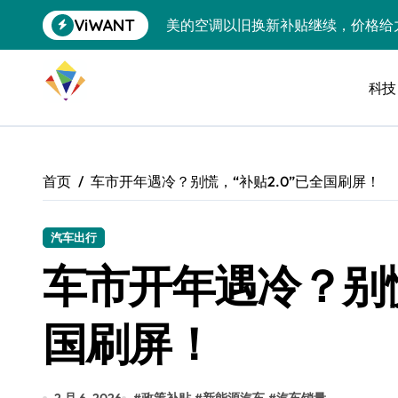
跳
ViWANT
美的空调以旧换新补贴继续，价格给
转
到
追觅清洁电器全球累计出货量破400
内
容
科技
黄金瞬间冲破4200，白银狂飙3.5
特斯拉中国卖第五，丰田一季净赚两
Peloton 新车实测：屏幕能转、
首页
车市开年遇冷？别慌，“补贴2.0”已全国刷屏！
Xbox七月大崩盘：裁员3200、
《我的世界》登陆Switch 2：画质
汽车出行
车市开年遇冷？别慌
谷歌DeepMind创始人辞去CEO，但
全球最小U盘，容量却碾压iPhone 
国刷屏！
400层堆叠、性能翻倍 三星把最新存
召回X9、合作大众遇冷、高端梦碎：