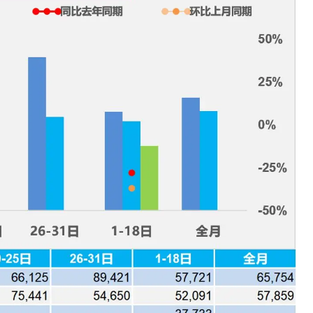
开箱”，一边探测射线一边光伏发电
准版逼近4800
盘你看不懂的大棋
就做错了
GBA SP，情怀拉满
盘党也能“以盘换数”了？
避坑+种草
边”续命了？