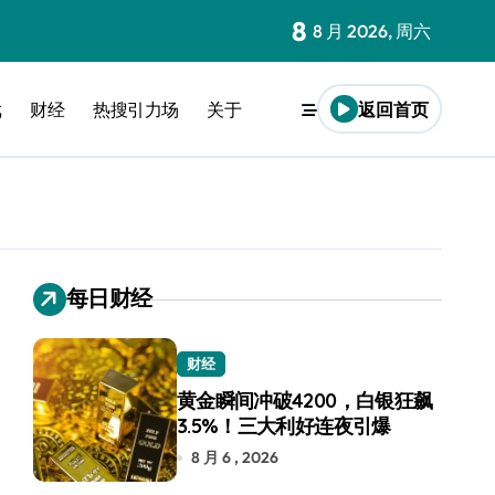
8
8 月 2026, 周六
戏
财经
热搜引力场
关于
返回首页
每日财经
财经
黄金瞬间冲破4200，白银狂飙
3.5%！三大利好连夜引爆
8 月 6 , 2026