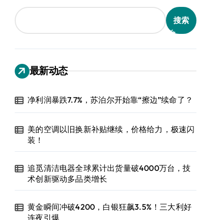
搜索
最新动态
净利润暴跌7.7%，苏泊尔开始靠“擦边”续命了？
美的空调以旧换新补贴继续，价格给力，极速闪
装！
追觅清洁电器全球累计出货量破4000万台，技
术创新驱动多品类增长
黄金瞬间冲破4200，白银狂飙3.5%！三大利好
连夜引爆