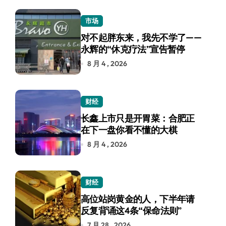
市场
对不起胖东来，我先不学了——
永辉的“休克疗法”宣告暂停
8 月 4 , 2026
财经
长鑫上市只是开胃菜：合肥正
在下一盘你看不懂的大棋
8 月 4 , 2026
财经
高位站岗黄金的人，下半年请
反复背诵这4条“保命法则”
7 月 28 , 2026