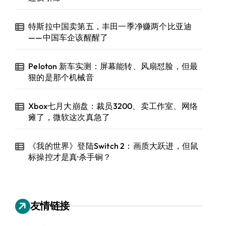
特斯拉中国卖第五，丰田一季净赚两个比亚迪
——中国车企该醒醒了
Peloton 新车实测：屏幕能转、风扇怼脸，但最
狠的是那个机械音
Xbox七月大崩盘：裁员3200、卖工作室、网络
瘫了，微软这次真急了
《我的世界》登陆Switch 2：画质大跃进，但鼠
标操控才是真·杀手锏？
友情链接