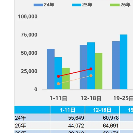
国际首次！中国钙钛矿探测器太空“
小米涨价！K90跳上3099，小米17标
长鑫上市只是开胃菜：合肥正在下一
耳机低音像白开水？90%的人第一步
复古玩家狂喜：Anbernic第三次复刻
Xbox 360 游戏终于要登 PC，光
AirTag 新版到底香不香？一篇帮你
净利润暴跌7.7%，苏泊尔开始靠“擦