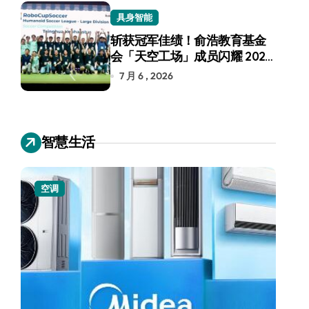
具身智能
斩获冠军佳绩！俞浩教育基金
会「天空工场」成员闪耀 2026
RoboCup 机器人世界杯
7 月 6 , 2026
智慧生活
空调