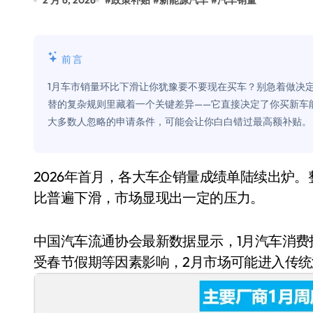
2 月 6, 2026
#
政策补贴
#
新能源汽车
#
汽车销量
比Model 3便宜？不，比Model 3有
550亿美金！沙特把EA买了，但背了
前言
Xbox 25岁生日送壁纸送徽章，就
1月车市销量环比下滑让你犹豫要不要现在买车？别急着做决
别再用汽车USB给MacBook充电了
替的复杂规则里藏着一个关键差异——它直接决定了你买新车
大多数人忽略的申请条件，可能会让你白白错过最高额补贴。
花钱买宝马，启动先看蜘蛛侠？”车
Windows 11家庭版和专业版，选
2026年首月，各大车企销量成绩单陆续出炉。整体来看，多数车企1月销量同比虽有增长，但环
你的U盘格式对了吗？详解exFAT和N
比普遍下滑，市场显现出一定的压力。
维修店最怕的“作死”操作：把手机塞
轻到忽略不计 大疆Mini 2S内录实
中国汽车流通协会最新数据显示，1月汽车消费指
受春节假期等因素影响，2月市场可能进入传
从“卖电视”到“定规则”：海信拿下RGB-
对不起胖东来，我先不学了——永辉的