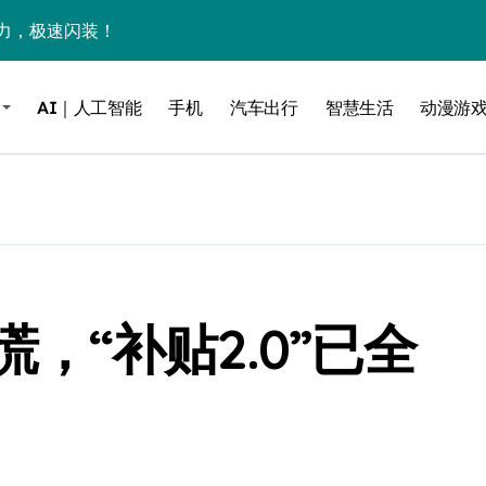
力，极速闪装！
0万台，技术创新驱动多品类增长
AI｜人工智能
手机
汽车出行
智慧生活
动漫游
%！三大利好连夜引爆
个比亚迪——中国车企该醒醒了
风扇怼脸，但最狠的是那个机械音
卖工作室、网络瘫了，微软这次真急了
大跃进，但鼠标操控才是真·杀手锏？
，“补贴2.0”已全
继续“垂帘听政”？
17顶配？闪迪这波操作太狠了
储技术给了AI
小鹏的“多事之夏”