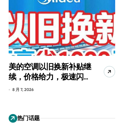
美的空调以旧换新补贴继
续，价格给力，极速闪
货
装！
8 月 7, 2026
8
热门话题