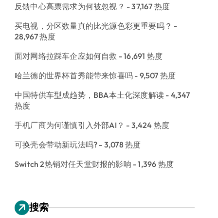
反馈中心高票需求为何被忽视？
- 37,167 热度
买电视，分区数量真的比光源色彩更重要吗？
-
28,967 热度
面对网络拉踩车企应如何自救
- 16,691 热度
哈兰德的世界杯首秀能带来惊喜吗
- 9,507 热度
中国特供车型成趋势，BBA本土化深度解读
- 4,347
热度
手机厂商为何谨慎引入外部AI？
- 3,424 热度
可换壳会带动新玩法吗?
- 3,078 热度
Switch 2热销对任天堂财报的影响
- 1,396 热度
搜索