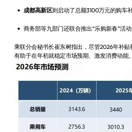
成都高新区
则启动了总额3100万元的购
商务部等九部门还联合推出“乐购新春”
乘联分会秘书长崔东树指出，尽管2026年补
有助于在年初就稳定市场预期、激发消费动能
追觅、石头科技注意：你
们的扫地机已被美国认定
为“战略武器”
7 月 30, 2026