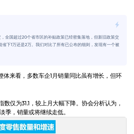
面儿——试驾雷克萨斯ES 500e
200亿的债
是不送主机，你领不领？
定，全国超过20个省市区的补贴政策已经密集落地，但新旧政策交
！老司机教你3招真·快充
能省下1万还是2万。我们对比了所有已公布的细则，发现有一个被
主怒了：车内不是广告屏！
错真的会后悔吗？
TFS的终极对决
冰箱，你中招了吗？
测，值不值得冲？
数仅为31.1，较上月大幅下降。协会分析认为，
统淡季，销量或将继续走低。
Mini LED全球话语权
“休克疗法”宣告暂停