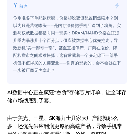
前言
你刚准备下单那款旗舰，价格却没变但配置悄然缩水？别
以为只是营销噱头——是内存涨价把手机厂逼到了墙角。实
测与权威数据都指向同一现实：DRAM/NAND价格在短短
几季内暴涨几十个百分点，供应被数据中心优先抢走，导
致新机“卖一部亏一部”、甚至直接停产。厂商在涨价、降
配和撤市之间艰难抉择，这背后藏着一个决定你下一部手
机值不值得买的关键变量——你真的想要的，会不会就在下
一步被厂商无声拿走？
AI数据中心正在疯狂“吞食”存储芯片订单，让全球存
储市场彻底乱了套。
由于美光、三星、SK海力士几家大厂产能就那么
多，还优先供应利润更厚的高端产品，导致手机常