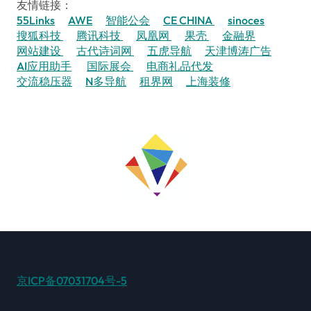
友情链接：
55Links
AWE
智能公会
CE CHINA
sinoces
搜狐科技
腾讯科技
凤凰网
果壳
金融界
网站建设
古代诗词网
五虎导航
天津博涛广告
AI应用助手
国际展会
电商礼品代发
交流稳压器
N多导航
租界网
上海装修
京ICP备07031704号-5