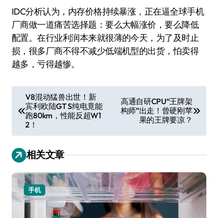
IDC分析认为，内存价格持续暴涨，正在逼全球手机
厂商做一道痛苦选择题：要么大幅涨价，要么降低
配置。在行业利润本来就很薄的今天，为了及时止
损，很多厂商不得不减少低端机型的出货，怕卖得
越多，亏得越惨。
文
V8混动猛兽出世！新
高通自研CPU“王牌架
宾利欧陆GT S纯电竟能
章
构师”出走！曾硬刚苹
跑80km，性能反超W1
果的王牌要凉？
导
2！
航
相关文章
手机