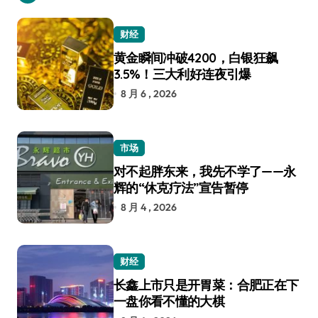
财经
黄金瞬间冲破4200，白银狂飙
3.5%！三大利好连夜引爆
8 月 6 , 2026
市场
对不起胖东来，我先不学了——永
辉的“休克疗法”宣告暂停
8 月 4 , 2026
财经
长鑫上市只是开胃菜：合肥正在下
一盘你看不懂的大棋