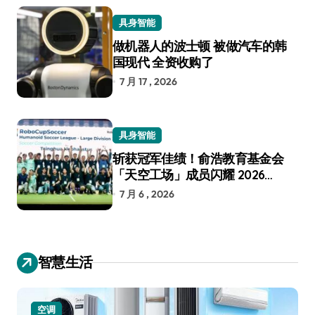
具身智能
做机器人的波士顿 被做汽车的韩
国现代 全资收购了
7 月 17 , 2026
具身智能
斩获冠军佳绩！俞浩教育基金会
「天空工场」成员闪耀 2026
RoboCup 机器人世界杯
7 月 6 , 2026
智慧生活
空调