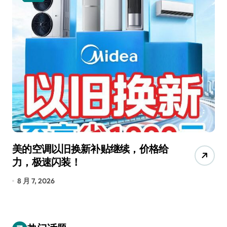
美的空调以旧换新补贴继续，价格给
追
力，极速闪装！
4
长
8 月 7, 2026
8