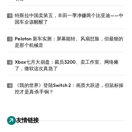
特斯拉中国卖第五，丰田一季净赚两个比亚迪——中
国车企该醒醒了
Peloton 新车实测：屏幕能转、风扇怼脸，但最狠的
是那个机械音
Xbox七月大崩盘：裁员3200、卖工作室、网络瘫
了，微软这次真急了
《我的世界》登陆Switch 2：画质大跃进，但鼠标操
控才是真·杀手锏？
友情链接