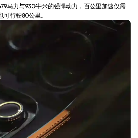
79马力与930牛·米的强悍动力，百公里加速仅需
下也可行驶80公里。
从“卖电视”到“定规则”：
海信拿下RGB-Mini LED
全球话语权
8 月 4, 2026