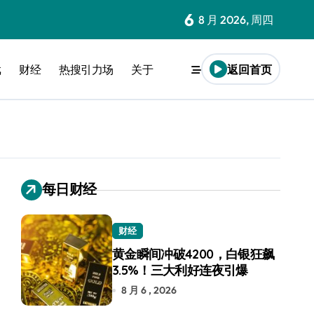
6
8 月 2026, 周四
戏
财经
热搜引力场
关于
返回首页
每日财经
财经
黄金瞬间冲破4200，白银狂飙
3.5%！三大利好连夜引爆
8 月 6 , 2026