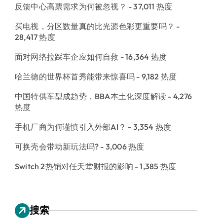
反馈中心高票需求为何被忽视？
- 37,011 热度
买电视，分区数量真的比光源色彩更重要吗？
-
28,417 热度
面对网络拉踩车企应如何自救
- 16,364 热度
哈兰德的世界杯首秀能带来惊喜吗
- 9,182 热度
中国特供车型成趋势，BBA本土化深度解读
- 4,276
热度
手机厂商为何谨慎引入外部AI？
- 3,354 热度
可换壳会带动新玩法吗?
- 3,006 热度
Switch 2热销对任天堂财报的影响
- 1,385 热度
搜索