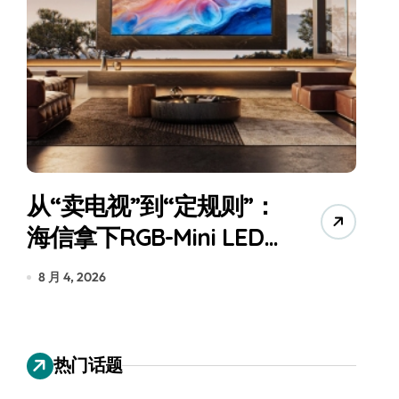
追觅、石头科技注意：你
月
们的扫地机已被美国认定
为“战略武器”
7 月 30, 2026
7
热门话题