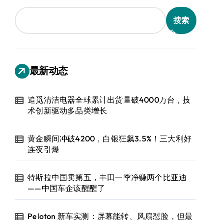
搜索
最新动态
追觅清洁电器全球累计出货量破4000万台，技
术创新驱动多品类增长
黄金瞬间冲破4200，白银狂飙3.5%！三大利好
连夜引爆
特斯拉中国卖第五，丰田一季净赚两个比亚迪
——中国车企该醒醒了
Peloton 新车实测：屏幕能转、风扇怼脸，但最