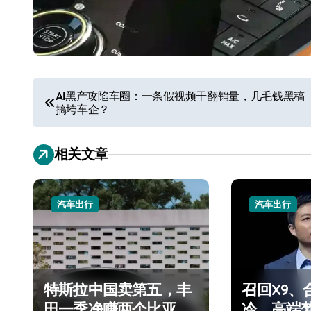
文
AI黑产攻陷车圈：一条假视频干翻销量，几毛钱黑稿
搞垮车企？
章
导
相关文章
航
汽车出行
汽车出行
特斯拉中国卖第五，丰
召回X9、
田一季净赚两个比亚迪
冷、高端