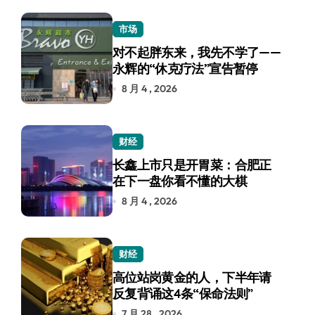
市场
对不起胖东来，我先不学了——
永辉的“休克疗法”宣告暂停
8 月 4 , 2026
财经
长鑫上市只是开胃菜：合肥正
在下一盘你看不懂的大棋
8 月 4 , 2026
财经
高位站岗黄金的人，下半年请
反复背诵这4条“保命法则”
7 月 28 , 2026