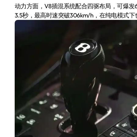
动力方面，V8插混系统配合四驱布局，可爆发6
3.5秒，最高时速突破306km/h，在纯电模式
主，
追觅清洁电器全球累计出
砸
货量破4000万台，技术
桌
创新驱动多品类增长
8 月 6, 2026