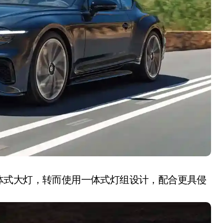
就做错了
GBA SP，情怀拉满
盘党也能“以盘换数”了？
避坑+种草
Bose却学不会？一文讲透
保姆级教程，有手就会！
0万台，技术创新驱动多品类增长
体式大灯，转而使用一体式灯组设计，配合更具侵