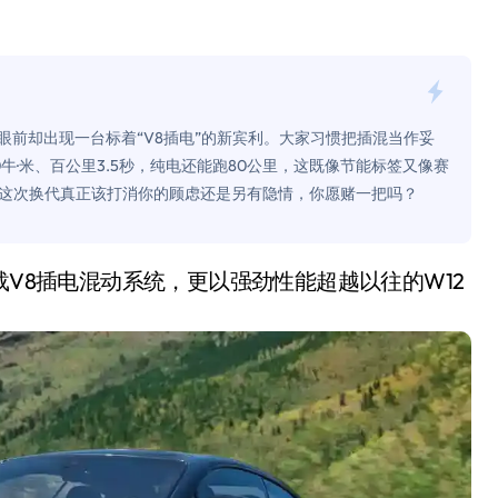
！老司机教你3招真·快充
主怒了：车内不是广告屏！
错真的会后悔吗？
眼前却出现一台标着“V8插电”的新宾利。大家习惯把插混当作妥
TFS的终极对决
牛·米、百公里3.5秒，纯电还能跑80公里，这既像节能标签又像赛
这次换代真正该打消你的顾虑还是另有隐情，你愿赌一把吗？
冰箱，你中招了吗？
测，值不值得冲？
Mini LED全球话语权
“休克疗法”宣告暂停
开箱”，一边探测射线一边光伏发电
准版逼近4800
盘你看不懂的大棋