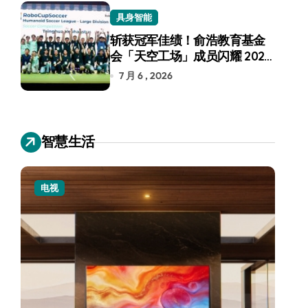
具身智能
斩获冠军佳绩！俞浩教育基金
会「天空工场」成员闪耀 2026
RoboCup 机器人世界杯
7 月 6 , 2026
智慧生活
小家电