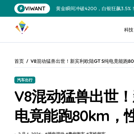
跳
ViWANT
特斯拉中国卖第五，丰田一季净赚两
转
到
Peloton 新车实测：屏幕能转、
内
容
科技
Xbox七月大崩盘：裁员3200、
《我的世界》登陆Switch 2：画质
谷歌DeepMind创始人辞去CEO，但
首页
V8混动猛兽出世！新宾利欧陆GT S纯电竟能跑80
全球最小U盘，容量却碾压iPhone 
400层堆叠、性能翻倍 三星把最新存
汽车出行
V8混动猛兽出世！
召回X9、合作大众遇冷、高端梦碎：
比Model 3便宜？不，比Model 3有
电竟能跑80km，
550亿美金！沙特把EA买了，但背了
Xbox 25岁生日送壁纸送徽章，就