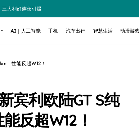
个比亚迪——中国车企该醒醒了
风扇怼脸，但最狠的是那个机械音
AI｜人工智能
手机
汽车出行
智慧生活
动漫游
卖工作室、网络瘫了，微软这次真急了
大跃进，但鼠标操控才是真·杀手锏？
继续“垂帘听政”？
km，性能反超W12！
17顶配？闪迪这波操作太狠了
储技术给了AI
新宾利欧陆GT S纯
小鹏的“多事之夏”
面儿——试驾雷克萨斯ES 500e
性能反超W12！
200亿的债
是不送主机，你领不领？