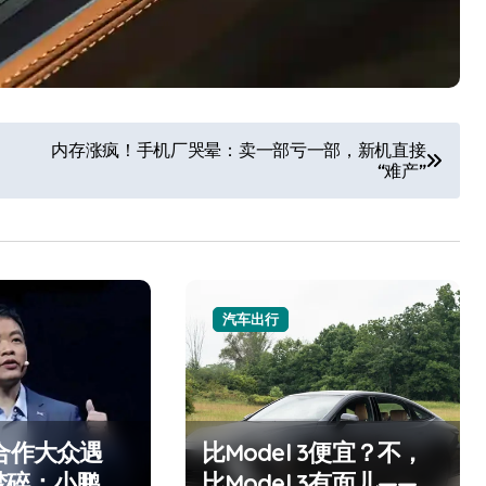
内存涨疯！手机厂哭晕：卖一部亏一部，新机直接
“难产”
汽车出行
合作大众遇
比Model 3便宜？不，
梦碎：小鹏的
比Model 3有面儿——试