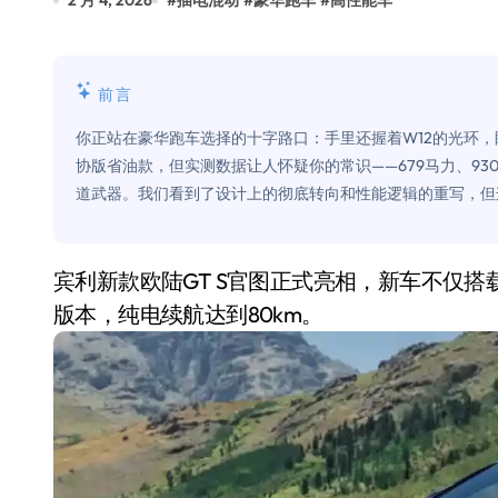
2 月 4, 2026
#
插电混动
#
豪华跑车
#
高性能车
别再用汽车USB给MacBook充电了
花钱买宝马，启动先看蜘蛛侠？”车
前言
Windows 11家庭版和专业版，选
你正站在豪华跑车选择的十字路口：手里还握着W12的光环，
你的U盘格式对了吗？详解exFAT和N
协版省油款，但实测数据让人怀疑你的常识——679马力、930
道武器。我们看到了设计上的彻底转向和性能逻辑的重写，但
维修店最怕的“作死”操作：把手机塞
轻到忽略不计 大疆Mini 2S内录实
宾利新款欧陆GT S官图正式亮相，新车不仅搭载V8插电混动系统，更以强劲性能超越以往的W12
从“卖电视”到“定规则”：海信拿下RGB-
版本，纯电续航达到80km。
对不起胖东来，我先不学了——永辉的
国际首次！中国钙钛矿探测器太空“
小米涨价！K90跳上3099，小米17标
长鑫上市只是开胃菜：合肥正在下一