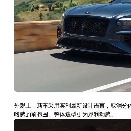
耳机低音像白开水？90%的人第一步
复古玩家狂喜：Anbernic第三次复刻
Xbox 360 游戏终于要登 PC，光
AirTag 新版到底香不香？一篇帮你
苹果三星偷偷在用的“无感切换”，索尼
Apple Watch 表盘还能这么玩？
追觅清洁电器全球累计出货量破400
外观上，新车采用宾利最新设计语言，取消分
略感的前包围，整体造型更为犀利动感。