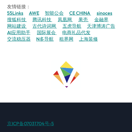
友情链接：
55Links
AWE
智能公会
CE CHINA
sinoces
搜狐科技
腾讯科技
凤凰网
果壳
金融界
网站建设
古代诗词网
五虎导航
天津博涛广告
AI应用助手
国际展会
电商礼品代发
交流稳压器
N多导航
租界网
上海装修
京ICP备07031704号-5