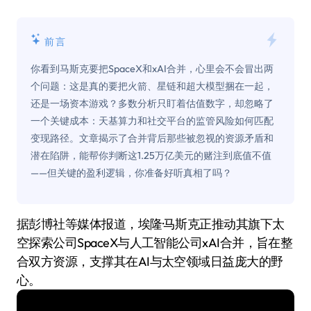
前言
你看到马斯克要把SpaceX和xAI合并，心里会不会冒出两
个问题：这是真的要把火箭、星链和超大模型捆在一起，
还是一场资本游戏？多数分析只盯着估值数字，却忽略了
一个关键成本：天基算力和社交平台的监管风险如何匹配
变现路径。文章揭示了合并背后那些被忽视的资源矛盾和
潜在陷阱，能帮你判断这1.25万亿美元的赌注到底值不值
——但关键的盈利逻辑，你准备好听真相了吗？
据彭博社等媒体报道，埃隆·马斯克正推动其旗下太
空探索公司SpaceX与人工智能公司xAI合并，旨在整
合双方资源，支撑其在AI与太空领域日益庞大的野
心。