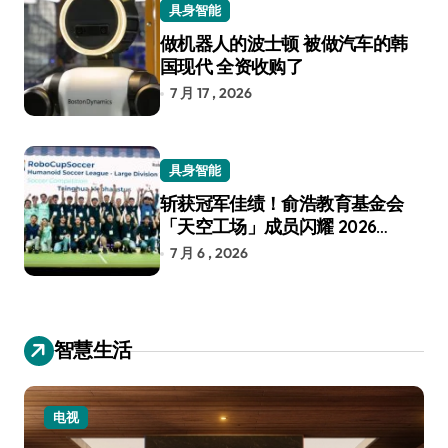
具身智能
做机器人的波士顿 被做汽车的韩
国现代 全资收购了
7 月 17 , 2026
具身智能
斩获冠军佳绩！俞浩教育基金会
「天空工场」成员闪耀 2026
RoboCup 机器人世界杯
7 月 6 , 2026
智慧生活
电视