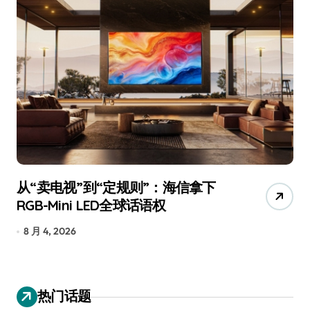
从“卖电视”到“定规则”：海信拿下
追
RGB-Mini LED全球话语权
已
8 月 4, 2026
7
热门话题