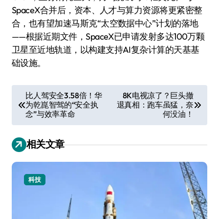
SpaceX合并后，资本、人才与算力资源将更紧密整
合，也有望加速马斯克“太空数据中心”计划的落地
——根据近期文件，SpaceX已申请发射多达100万颗
卫星至近地轨道，以构建支持AI复杂计算的天基基
础设施。
文
比人驾安全3.58倍！华
8K电视凉了？巨头撤
为乾崑智驾的“安全执
退真相：跑车虽猛，奈
章
念”与效率革命
何没油！
导
航
相关文章
科技