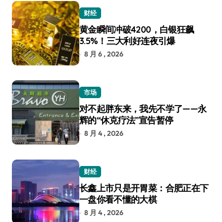
财经
黄金瞬间冲破4200，白银狂飙
3.5%！三大利好连夜引爆
8 月 6 , 2026
市场
对不起胖东来，我先不学了——永
辉的“休克疗法”宣告暂停
8 月 4 , 2026
财经
长鑫上市只是开胃菜：合肥正在下
一盘你看不懂的大棋
8 月 4 , 2026