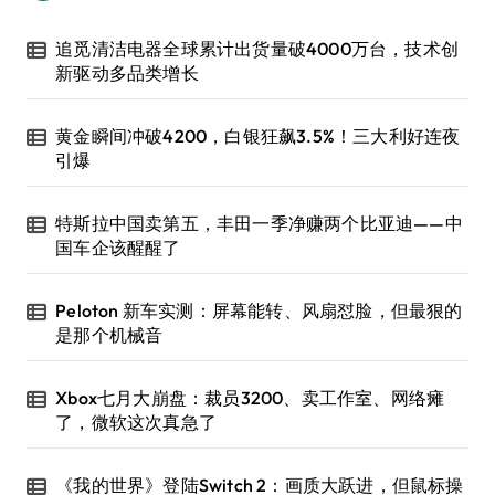
追觅清洁电器全球累计出货量破4000万台，技术创
新驱动多品类增长
黄金瞬间冲破4200，白银狂飙3.5%！三大利好连夜
引爆
特斯拉中国卖第五，丰田一季净赚两个比亚迪——中
国车企该醒醒了
Peloton 新车实测：屏幕能转、风扇怼脸，但最狠的
是那个机械音
Xbox七月大崩盘：裁员3200、卖工作室、网络瘫
了，微软这次真急了
《我的世界》登陆Switch 2：画质大跃进，但鼠标操