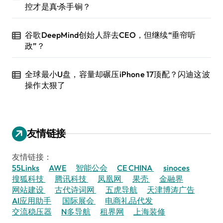
控才是真·杀手锏？
谷歌DeepMind创始人辞去CEO，但继续“垂帘听
政”？
全球最小U盘，容量却碾压iPhone 17顶配？闪迪这波
操作太狠了
友情链接
友情链接：
55Links
AWE
智能公会
CE CHINA
sinoces
搜狐科技
腾讯科技
凤凰网
果壳
金融界
网站建设
古代诗词网
五虎导航
天津博涛广告
AI应用助手
国际展会
电商礼品代发
交流稳压器
N多导航
租界网
上海装修