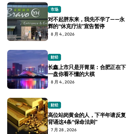
市场
对不起胖东来，我先不学了——永
辉的“休克疗法”宣告暂停
8 月 4 , 2026
财经
长鑫上市只是开胃菜：合肥正在下
一盘你看不懂的大棋
8 月 4 , 2026
财经
高位站岗黄金的人，下半年请反复
背诵这4条“保命法则”
7 月 28 , 2026