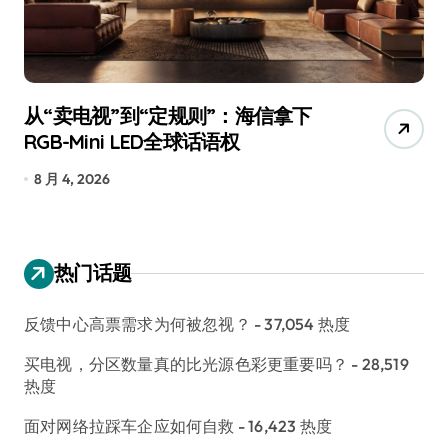
从“卖电视”到“定规则”：海信拿下
追
RGB-Mini LED全球话语权
已
8 月 4, 2026
7
热门话题
反馈中心高票需求为何被忽视？
- 37,054 热度
买电视，分区数量真的比光源色彩更重要吗？
- 28,519
热度
面对网络拉踩车企应如何自救
- 16,423 热度