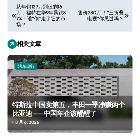
文
从年销127万到仅剩16
万，福特在华9年暴跌8
售价280万 ！“三折叠
章
7%：谁“偷”走了它的市
电视”你见过吗？
导
场？
航
相关文章
汽车出行
特斯拉中国卖第五，丰田一季净赚两个
比亚迪——中国车企该醒醒了
8 月 6, 2026