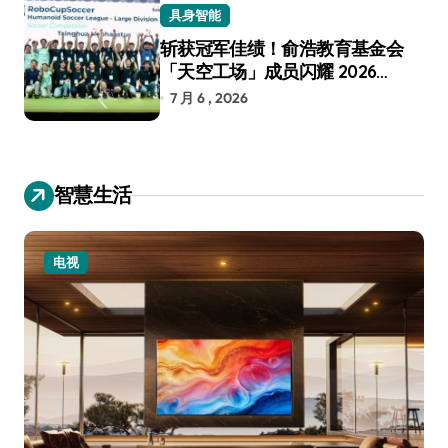
具身智能
斩获冠军佳绩！俞浩教育基金会
「天空工场」成员闪耀 2026
RoboCup 机器人世界杯
7 月 6 , 2026
智慧生活
电视