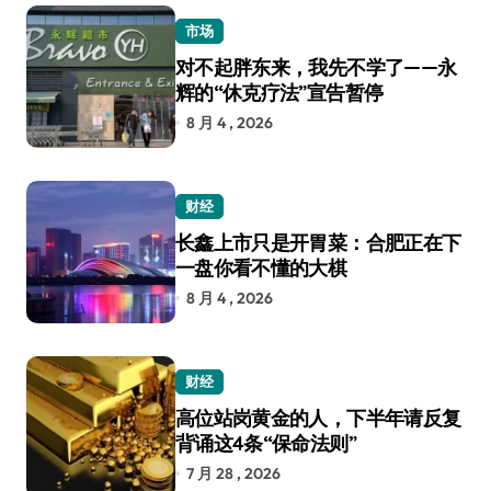
市场
对不起胖东来，我先不学了——永
辉的“休克疗法”宣告暂停
8 月 4 , 2026
财经
长鑫上市只是开胃菜：合肥正在下
一盘你看不懂的大棋
8 月 4 , 2026
财经
高位站岗黄金的人，下半年请反复
背诵这4条“保命法则”
7 月 28 , 2026