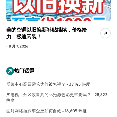
美的空调以旧换新补贴继续，价格给
追
力，极速闪装！
4
长
8 月 7, 2026
8
热门话题
反馈中心高票需求为何被忽视？
- 37,145 热度
买电视，分区数量真的比光源色彩更重要吗？
- 28,823
热度
面对网络拉踩车企应如何自救
- 16,605 热度