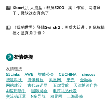
Xbox七月大崩盘：裁员3200、卖工作室、网络瘫
了，微软这次真急了
《我的世界》登陆Switch 2：画质大跃进，但鼠标操
控才是真·杀手锏？
友情链接
友情链接：
55Links
AWE
智能公会
CE CHINA
sinoces
搜狐科技
腾讯科技
凤凰网
果壳
金融界
网站建设
古代诗词网
五虎导航
天津博涛广告
AI应用助手
国际展会
电商礼品代发
交流稳压器
N多导航
租界网
上海装修