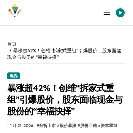
跳
转
到
内
容
首页
暴涨超42%！创维“拆家式重组”引爆股价，股东面临
现金与股份的“幸福抉择”
电视
暴涨超42%！创维“拆家式重
组”引爆股价，股东面临现金与
股份的“幸福抉择”
1 月 21, 2026
#
分拆上市
#
股价暴涨
#
股份回购
#
资本重组