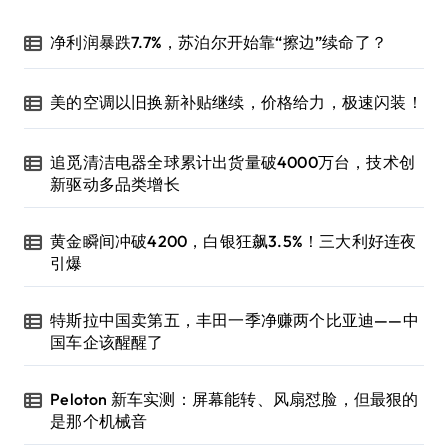
净利润暴跌7.7%，苏泊尔开始靠“擦边”续命了？
美的空调以旧换新补贴继续，价格给力，极速闪装！
追觅清洁电器全球累计出货量破4000万台，技术创
新驱动多品类增长
黄金瞬间冲破4200，白银狂飙3.5%！三大利好连夜
引爆
特斯拉中国卖第五，丰田一季净赚两个比亚迪——中
国车企该醒醒了
Peloton 新车实测：屏幕能转、风扇怼脸，但最狠的
是那个机械音