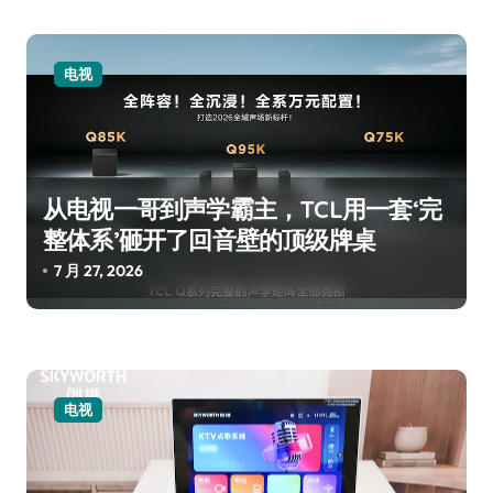
电视
从电视一哥到声学霸主，TCL用一套‘完
整体系’砸开了回音壁的顶级牌桌
7 月 27, 2026
电视