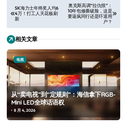
文
奥克斯高调“拉仇恨”：
SK海力士年终奖人均6
10年包修撕破脸，这是
章
4万！打工人天花板刷
要逼疯同行还是吓退用
新
导
户？
航
相关文章
电视
从“卖电视”到“定规则”：海信拿下RGB-
Mini LED全球话语权
8 月 4, 2026