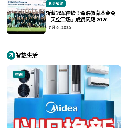
具身智能
斩获冠军佳绩！俞浩教育基金会
「天空工场」成员闪耀 2026
RoboCup 机器人世界杯
7 月 6 , 2026
智慧生活
空调