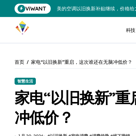
跳
ViWANT
美的空调以旧换新补贴继续，价格给
转
到
追觅清洁电器全球累计出货量破400
内
容
科技
黄金瞬间冲破4200，白银狂飙3.5
特斯拉中国卖第五，丰田一季净赚两
Peloton 新车实测：屏幕能转、
首页
家电“以旧换新”重启，这次谁还在无脑冲低价？
Xbox七月大崩盘：裁员3200、
《我的世界》登陆Switch 2：画质
智慧生活
家电“以旧换新”
谷歌DeepMind创始人辞去CEO，但
全球最小U盘，容量却碾压iPhone 
冲低价？
400层堆叠、性能翻倍 三星把最新存
召回X9、合作大众遇冷、高端梦碎：