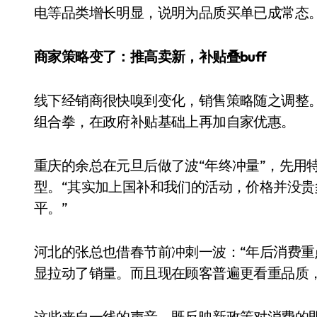
电等品类增长明显，说明为品质买单已成常态
商家策略变了：推高卖新，补贴叠buff
线下经销商很快嗅到变化，销售策略随之调整。为
组合拳，在政府补贴基础上再加自家优惠。
重庆的余总在元旦后做了波“年终冲量”，先用
型。“其实加上国补和我们的活动，价格并没
小家电
平。”
河北的张总也借春节前冲刺一波：“年后消费
显拉动了销量。而且现在顾客普遍更看重品质
这些来自一线的声音，既反映新政策对消费的即