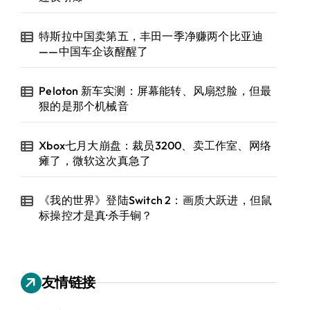
特斯拉中国卖第五，丰田一季净赚两个比亚迪
——中国车企该醒醒了
Peloton 新车实测：屏幕能转、风扇怼脸，但最
狠的是那个机械音
Xbox七月大崩盘：裁员3200、卖工作室、网络
瘫了，微软这次真急了
《我的世界》登陆Switch 2：画质大跃进，但鼠
标操控才是真·杀手锏？
友情链接