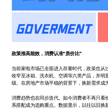
国际首次！中国钙钛矿探测器太空“
小米涨价！K90跳上3099，小米17标
长鑫上市只是开胃菜：合肥正在下一
耳机低音像白开水？90%的人第一步
复古玩家狂喜：Anbernic第三次复刻
Xbox 360 游戏终于要登 PC，光
政策推高能效，消费认准“质价比”
AirTag 新版到底香不香？一篇帮你
当前家电市场已全面进入存量时代，政策也从
净利润暴跌7.7%，苏泊尔开始靠“擦
收窄至冰箱、洗衣机、空调等六类产品，并明
级。在房地产市场平稳的背景下，换新需求成
消费趋势也在同步迭代。如今消费者不再只看价
系搭配成为选购重点。数据显示，以往以旧换新