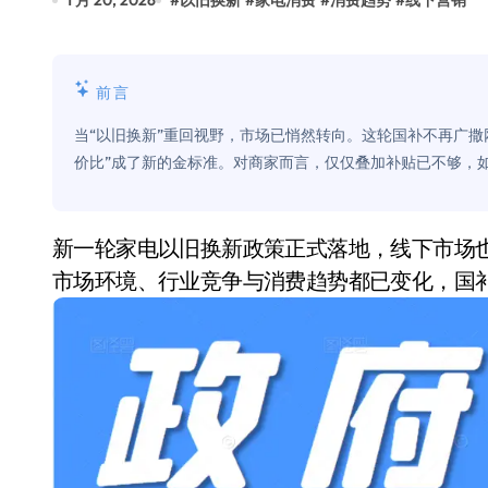
1 月 20, 2026
#
以旧换新
#
家电消费
#
消费趋势
#
线下营销
比Model 3便宜？不，比Model 3有
550亿美金！沙特把EA买了，但背了
前言
Xbox 25岁生日送壁纸送徽章，就
当“以旧换新”重回视野，市场已悄然转向。这轮国补不再广
别再用汽车USB给MacBook充电了
价比”成了新的金标准。对商家而言，仅仅叠加补贴已不够，
花钱买宝马，启动先看蜘蛛侠？”车
Windows 11家庭版和专业版，选
新一轮家电以旧换新政策正式落地，线下市场也随之进入新一轮政策节奏。但与以往不同，如今
市场环境、行业竞争与消费趋势都已变化，国
你的U盘格式对了吗？详解exFAT和N
维修店最怕的“作死”操作：把手机塞
轻到忽略不计 大疆Mini 2S内录实
从“卖电视”到“定规则”：海信拿下RGB-
对不起胖东来，我先不学了——永辉的