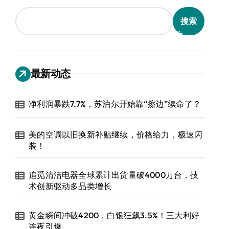
搜索
最新动态
净利润暴跌7.7%，苏泊尔开始靠“擦边”续命了？
美的空调以旧换新补贴继续，价格给力，极速闪
装！
追觅清洁电器全球累计出货量破4000万台，技
术创新驱动多品类增长
黄金瞬间冲破4200，白银狂飙3.5%！三大利好
连夜引爆