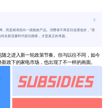
面儿——试驾雷克萨斯ES 500e
200亿的债
是不送主机，你领不领？
撒网，而是精准投向一级能效产品。消费者不再盲目追逐低价，“质
！老司机教你3招真·快充
如何在新流量时代留住顾客，才是真正的考题。
主怒了：车内不是广告屏！
错真的会后悔吗？
补新政下的家电市场，也出现了不一样的画面。
TFS的终极对决
冰箱，你中招了吗？
测，值不值得冲？
Mini LED全球话语权
“休克疗法”宣告暂停