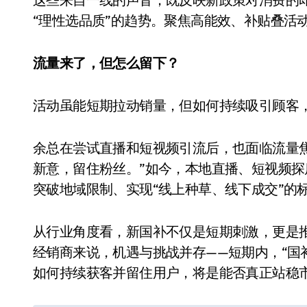
“理性选品质”的趋势。聚焦高能效、补贴叠活
流量来了，但怎么留下？
活动虽能短期拉动销量，但如何持续吸引顾客
余总在尝试直播和短视频引流后，也面临流量
追觅、石头科技注意：你
新意，留住粉丝。”如今，本地直播、短视频
们的扫地机已被美国认定
突破地域限制、实现“线上种草、线下成交”的
为“战略武器”
7 月 30, 2026
从行业角度看，新国补不仅是短期刺激，更是
经销商来说，机遇与挑战并存——短期内，“国
如何持续获客并留住用户，将是能否真正站稳