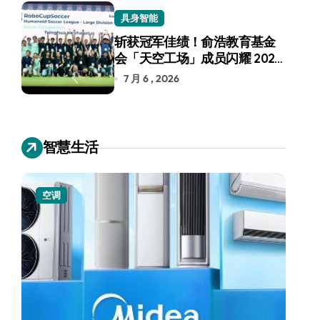
具身智能
斩获冠军佳绩！俞浩教育基金
会「天空工场」成员闪耀 2026
RoboCup 机器人世界杯
7 月 6 , 2026
智慧生活
空调