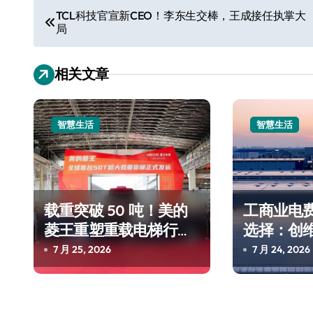
文
TCL科技官宣新CEO！李东生交棒，王成接任执掌大
局
章
导
相关文章
航
智慧生活
智慧生活
载重突破 50 吨！美的
工商业电
菱王重塑重载电梯行业
选择：创
格局
7 月 25, 2026
7 月 24, 2026