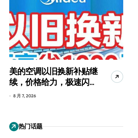
美的空调以旧换新补贴继
续，价格给力，极速闪
货
装！
8 月 7, 2026
8
热门话题