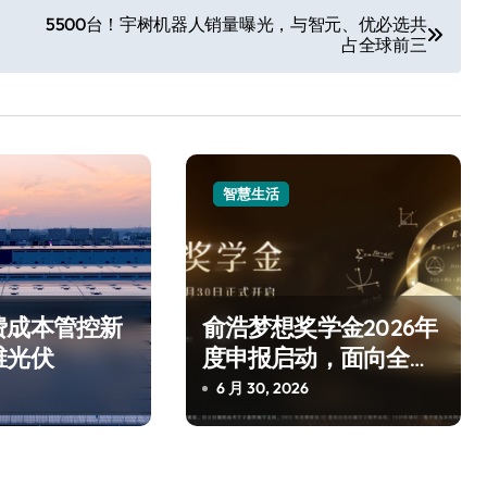
5500台！宇树机器人销量曝光，与智元、优必选共
占全球前三
智慧生活
费成本管控新
俞浩梦想奖学金2026年
维光伏
度申报启动，面向全国
资助百名自强学子
6 月 30, 2026