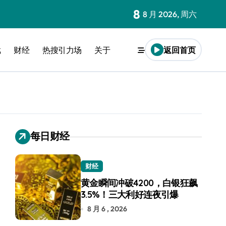
8
8 月 2026, 周六
戏
财经
热搜引力场
关于
返回首页
每日财经
财经
黄金瞬间冲破4200，白银狂飙
3.5%！三大利好连夜引爆
8 月 6 , 2026