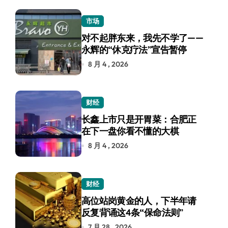
市场
对不起胖东来，我先不学了——
永辉的“休克疗法”宣告暂停
8 月 4 , 2026
财经
长鑫上市只是开胃菜：合肥正
在下一盘你看不懂的大棋
8 月 4 , 2026
财经
高位站岗黄金的人，下半年请
反复背诵这4条“保命法则”
7 月 28 , 2026