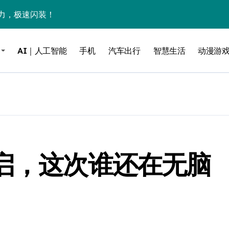
力，极速闪装！
0万台，技术创新驱动多品类增长
AI｜人工智能
手机
汽车出行
智慧生活
动漫游
%！三大利好连夜引爆
个比亚迪——中国车企该醒醒了
风扇怼脸，但最狠的是那个机械音
卖工作室、网络瘫了，微软这次真急了
大跃进，但鼠标操控才是真·杀手锏？
重启，这次谁还在无脑
继续“垂帘听政”？
17顶配？闪迪这波操作太狠了
储技术给了AI
小鹏的“多事之夏”