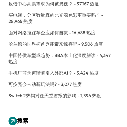
反馈中心高票需求为何被忽视？
- 37,167 热度
买电视，分区数量真的比光源色彩更重要吗？
-
28,965 热度
面对网络拉踩车企应如何自救
- 16,688 热度
哈兰德的世界杯首秀能带来惊喜吗
- 9,506 热度
中国特供车型成趋势，BBA本土化深度解读
- 4,347
热度
手机厂商为何谨慎引入外部AI？
- 3,424 热度
可换壳会带动新玩法吗?
- 3,077 热度
Switch 2热销对任天堂财报的影响
- 1,396 热度
搜索