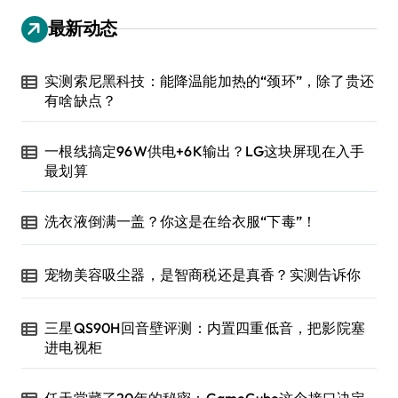
最新动态
实测索尼黑科技：能降温能加热的“颈环”，除了贵还
有啥缺点？
一根线搞定96W供电+6K输出？LG这块屏现在入手
最划算
洗衣液倒满一盖？你这是在给衣服“下毒”！
宠物美容吸尘器，是智商税还是真香？实测告诉你
三星QS90H回音壁评测：内置四重低音，把影院塞
进电视柜
任天堂藏了20年的秘密：GameCube这个接口决定