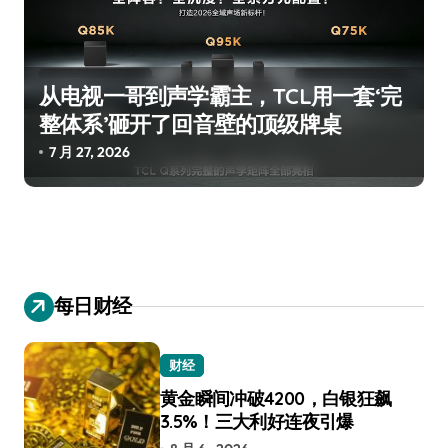
从电视一哥到声学霸主，TCL用一套‘完
整体系’砸开了回音壁的顶级牌桌
7 月 27, 2026
每日财经
财经
黄金瞬间冲破4200，白银狂飙
3.5%！三大利好连夜引爆