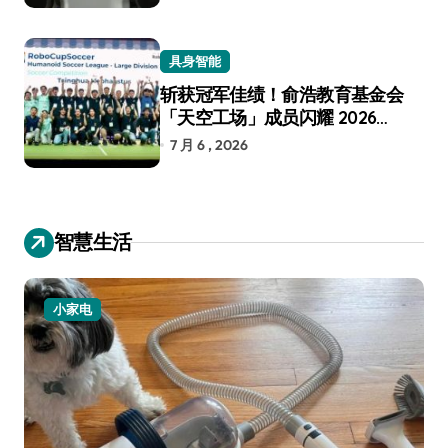
具身智能
斩获冠军佳绩！俞浩教育基金会
「天空工场」成员闪耀 2026
RoboCup 机器人世界杯
7 月 6 , 2026
智慧生活
小家电