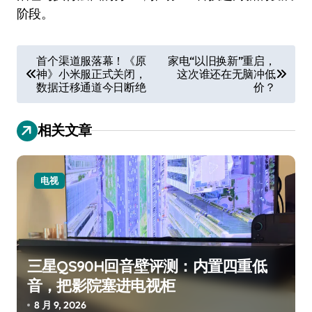
阶段。
文
首个渠道服落幕！《原
家电“以旧换新”重启，
神》小米服正式关闭，
这次谁还在无脑冲低
章
数据迁移通道今日断绝
价？
导
航
相关文章
电视
三星QS90H回音壁评测：内置四重低
音，把影院塞进电视柜
8 月 9, 2026