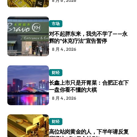
8 月 6 , 2026
市场
对不起胖东来，我先不学了——永
辉的“休克疗法”宣告暂停
8 月 4 , 2026
财经
长鑫上市只是开胃菜：合肥正在下
一盘你看不懂的大棋
8 月 4 , 2026
财经
高位站岗黄金的人，下半年请反复