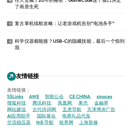
了画质生死
复古掌机续航攻略：让老游戏机告别“电池杀手”
科学仪器都能接？USB-C的隐藏技能，最后一个惊到
我
友情链接
友情链接：
55Links
AWE
智能公会
CE CHINA
sinoces
搜狐科技
腾讯科技
凤凰网
果壳
金融界
网站建设
古代诗词网
五虎导航
天津博涛广告
AI应用助手
国际展会
电商礼品代发
交流稳压器
N多导航
租界网
上海装修