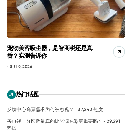
宠物美容吸尘器，是智商税还是真
三
香？实测告诉你
低
8 月 9, 2026
8
热门话题
反馈中心高票需求为何被忽视？
- 37,242 热度
买电视，分区数量真的比光源色彩更重要吗？
- 29,291
热度