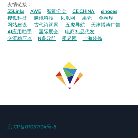
友情链接：
55Links
AWE
智能公会
CE CHINA
sinoces
搜狐科技
腾讯科技
凤凰网
果壳
金融界
网站建设
古代诗词网
五虎导航
天津博涛广告
AI应用助手
国际展会
电商礼品代发
交流稳压器
N多导航
租界网
上海装修
京ICP备07031704号-5