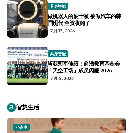
具身智能
做机器人的波士顿 被做汽车的韩
国现代 全资收购了
7 月 17 , 2026
具身智能
斩获冠军佳绩！俞浩教育基金会
「天空工场」成员闪耀 2026
RoboCup 机器人世界杯
7 月 6 , 2026
智慧生活
小家电
汽车出行