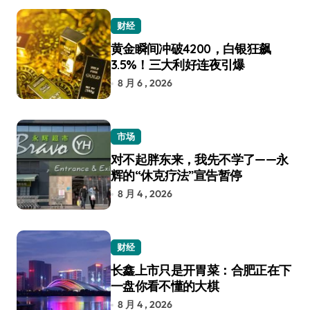
财经
黄金瞬间冲破4200，白银狂飙
3.5%！三大利好连夜引爆
8 月 6 , 2026
市场
对不起胖东来，我先不学了——永
辉的“休克疗法”宣告暂停
8 月 4 , 2026
财经
长鑫上市只是开胃菜：合肥正在下
一盘你看不懂的大棋
8 月 4 , 2026