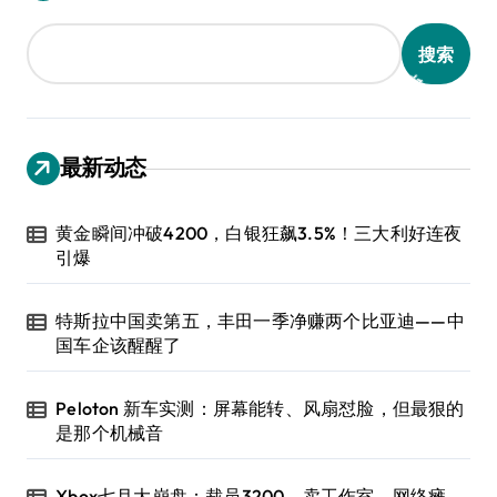
搜索
最新动态
黄金瞬间冲破4200，白银狂飙3.5%！三大利好连夜
引爆
特斯拉中国卖第五，丰田一季净赚两个比亚迪——中
国车企该醒醒了
Peloton 新车实测：屏幕能转、风扇怼脸，但最狠的
是那个机械音
Xbox七月大崩盘：裁员3200、卖工作室、网络瘫