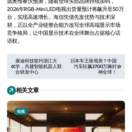
据奥维睿沃预测，随着全球头部品牌持续加码，
2026年RGB-Mini LED电视出货量预计将飙升至50万
台，实现高速增长。海信凭借先发优势与技术深
耕，正以全产业链整合能力改写全球高端显示市场
竞争格局，让中国显示技术在全球舞台占据核心话
语权。
文
康迪科技签约浙江大
日本车王座塌房？中国
学，共建智能机器人联
汽车狂飙2700万辆封
章
合研发中心
神全球！
导
航
相关文章
电视