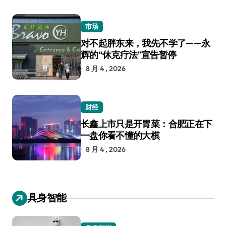
市场
对不起胖东来，我先不学了——永
辉的“休克疗法”宣告暂停
8 月 4 , 2026
财经
长鑫上市只是开胃菜：合肥正在下
一盘你看不懂的大棋
8 月 4 , 2026
具身智能