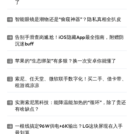
了
智能眼镜是潮物还是“偷窥神器”？隐私真相全扒皮
告别手滑查岗尴尬！iOS隐藏App最全指南，附赠防
沉迷buff
苹果的“生态绑架”有多狠？换一次安卓你就懂了
索尼、任天堂、微软联手数字化！买二手、借卡带、
租游戏凉凉
实测索尼黑科技：能降温能加热的“颈环”，除了贵还
有啥缺点？
一根线搞定96W供电+6K输出？LG这块屏现在入手
最划算