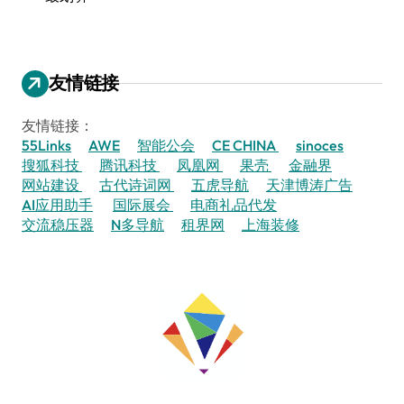
友情链接
友情链接：
55Links
AWE
智能公会
CE CHINA
sinoces
搜狐科技
腾讯科技
凤凰网
果壳
金融界
网站建设
古代诗词网
五虎导航
天津博涛广告
AI应用助手
国际展会
电商礼品代发
交流稳压器
N多导航
租界网
上海装修