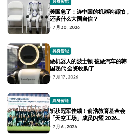
具身智能
美国急了：连中国的机器狗都怕，
还谈什么大国自信？
7 月 30 , 2026
具身智能
做机器人的波士顿 被做汽车的韩
国现代 全资收购了
7 月 17 , 2026
具身智能
斩获冠军佳绩！俞浩教育基金会
「天空工场」成员闪耀 2026
RoboCup 机器人世界杯
7 月 6 , 2026