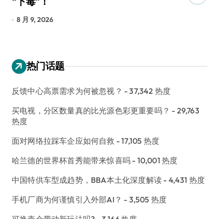
“下毒”！
香
8 月 9, 2026
8
热门话题
反馈中心高票需求为何被忽视？
- 37,342 热度
买电视，分区数量真的比光源色彩更重要吗？
- 29,763
热度
面对网络拉踩车企应如何自救
- 17,105 热度
哈兰德的世界杯首秀能带来惊喜吗
- 10,001 热度
中国特供车型成趋势，BBA本土化深度解读
- 4,431 热度
手机厂商为何谨慎引入外部AI？
- 3,505 热度
可换壳会带动新玩法吗?
- 3,166 热度