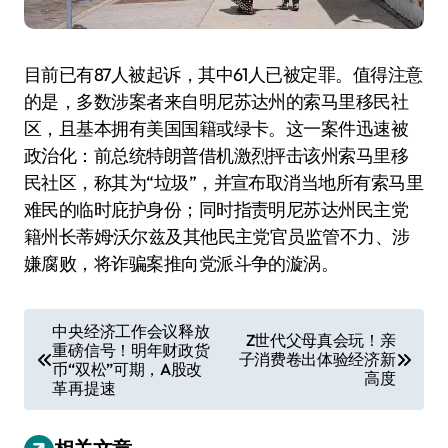
目前已有87人被起诉，其中61人已被定罪。值得注意
的是，多数涉案者来自明尼苏达州的索马里移民社
区，且基本拥有美国国籍或绿卡。这一案件迅速被
政治化：前总统特朗普借机激烈抨击该州索马里移
民社区，称其为“垃圾”，并宣布取消当地所有索马里
难民的临时庇护身份；同时指责明尼苏达州民主党
籍州长蒂姆·沃尔兹及其他民主党官员监管不力、涉
嫌腐败，将诈骗案推向党派斗争的漩涡。
文
中央经济工作会议释放
Z世代父母真会玩！亲
重磅信号！明年财政货
章
子消费卷出体验经济新
币“双松”可期，A股改
高度
导
革再提速
航