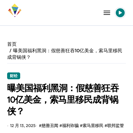
跳
转
到
内
容
首页
曝美国福利黑洞：假慈善狂吞10亿美金，索马里移民
成背锅侠？
财经
曝美国福利黑洞：假慈善狂吞
10亿美金，索马里移民成背锅
侠？
12 月 13, 2025
#
慈善丑闻
#
福利诈骗
#
索马里移民
#
联邦监管