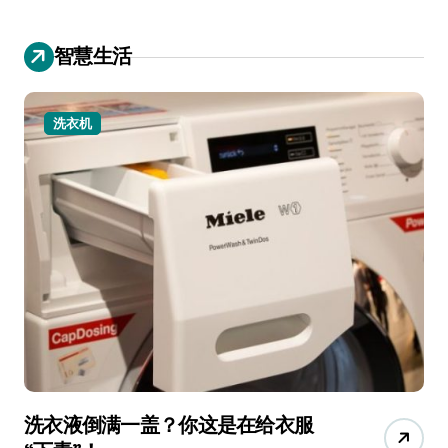
智慧生活
洗衣机
洗衣液倒满一盖？你这是在给衣服
宠