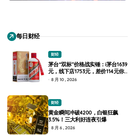
每日财经
财经
茅台“双标”价格战实锤：i茅台1639
元，线下店1753元，差价114元你
选谁？
8 月 10 , 2026
财经
黄金瞬间冲破4200，白银狂飙
3.5%！三大利好连夜引爆
8 月 6 , 2026