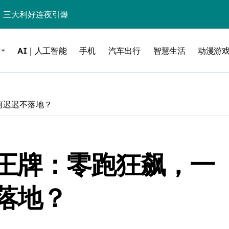
%！三大利好连夜引爆
个比亚迪——中国车企该醒醒了
AI｜人工智能
手机
汽车出行
智慧生活
动漫游
风扇怼脸，但最狠的是那个机械音
卖工作室、网络瘫了，微软这次真急了
大跃进，但鼠标操控才是真·杀手锏？
何迟迟不落地？
继续“垂帘听政”？
17顶配？闪迪这波操作太狠了
王牌：零跑狂飙，一
储技术给了AI
小鹏的“多事之夏”
落地？
面儿——试驾雷克萨斯ES 500e
200亿的债