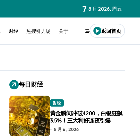
7
8 月 2026, 周五
戏
财经
热搜引力场
关于
返回首页
每日财经
财经
黄金瞬间冲破4200，白银狂飙
3.5%！三大利好连夜引爆
8 月 6 , 2026