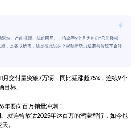
是不送主机，你领不领？
！老司机教你3招真·快充
主怒了：车内不是广告屏！
贴退坡、产能瓶颈、低价困局。一汽牵手9个月为何仍“只闻楼梯
错真的会后悔吗？
联姻，是各取所需，还是彼此试探？揭秘新势力逆袭与传统车企转
TFS的终极对决
冰箱，你中招了吗？
测，值不值得冲？
辆目标。
Mini LED全球话语权
“休克疗法”宣告暂停
26年要向百万销量冲刺！
例。就连曾放话2025年达百万的鸿蒙智行，如今也
开箱”，一边探测射线一边光伏发电
变天。
准版逼近4800