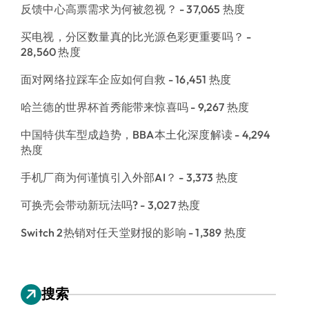
反馈中心高票需求为何被忽视？
- 37,065 热度
买电视，分区数量真的比光源色彩更重要吗？
-
28,560 热度
面对网络拉踩车企应如何自救
- 16,451 热度
哈兰德的世界杯首秀能带来惊喜吗
- 9,267 热度
中国特供车型成趋势，BBA本土化深度解读
- 4,294
热度
手机厂商为何谨慎引入外部AI？
- 3,373 热度
可换壳会带动新玩法吗?
- 3,027 热度
Switch 2热销对任天堂财报的影响
- 1,389 热度
搜索