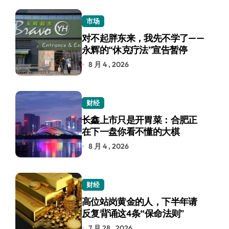
市场
对不起胖东来，我先不学了——
永辉的“休克疗法”宣告暂停
8 月 4 , 2026
财经
长鑫上市只是开胃菜：合肥正
在下一盘你看不懂的大棋
8 月 4 , 2026
财经
高位站岗黄金的人，下半年请
反复背诵这4条“保命法则”
7 月 28 , 2026