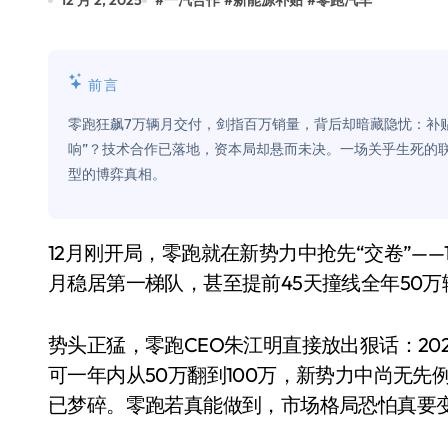
12 月 2, 2025
#
一汽合作
#
新能源补贴
#
零跑汽车
Xbox 25岁生日送壁纸送徽章，就
别再用汽车USB给MacBook充电了
前言
花钱买宝马，启动先看蜘蛛侠？”车
零跑狂飙7万辆月交付，剑指百万销量，背后却暗藏隐忧：补
Windows 11家庭版和专业版，选
响”？技术合作已落地，资本局却悬而未决。一场关乎生死的
型的博弈真相。
你的U盘格式对了吗？详解exFAT和N
维修店最怕的“作死”操作：把手机塞
12月刚开局，零跑就在新势力中抢先“交卷”——11月交付量突破7万辆，同比猛涨超75%，连续9个
轻到忽略不计 大疆Mini 2S内录实
月稳居第一梯队，甚至提前45天撞线全年50万
从“卖电视”到“定规则”：海信拿下RGB-
对不起胖东来，我先不学了——永辉的
势头正猛，零跑CEO朱江明直接放出狠话：20
可一年内从50万翻到100万，新势力中尚无先
国际首次！中国钙钛矿探测器太空“
已梦碎。零跑若真能做到，市场格局恐怕真要
小米涨价！K90跳上3099，小米17标