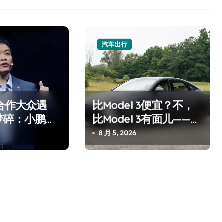
汽车出行
合作大众遇
比Model 3便宜？不，
梦碎：小鹏的
比Model 3有面儿——试
”
驾雷克萨斯ES 500e
8 月 5, 2026