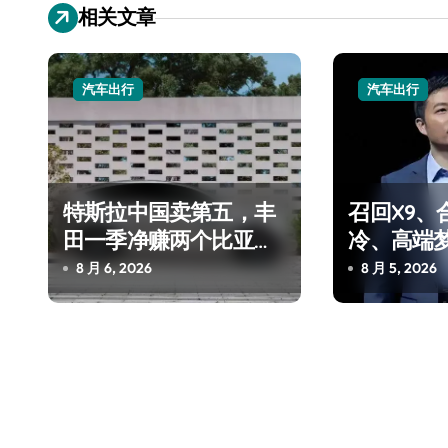
导
相关文章
航
汽车出行
汽车出行
特斯拉中国卖第五，丰
召回X9、
田一季净赚两个比亚迪
冷、高端
——中国车企该醒醒了
“多事之夏
8 月 6, 2026
8 月 5, 2026