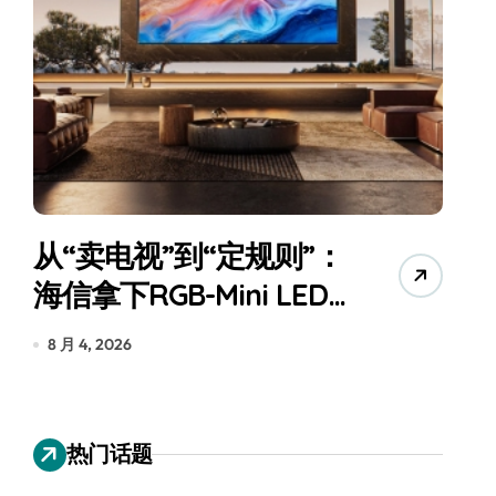
从“卖电视”到“定规则”：
海信拿下RGB-Mini LED
全球话语权
为
8 月 4, 2026
7
热门话题