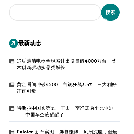
搜索
最新动态
追觅清洁电器全球累计出货量破4000万台，技
术创新驱动多品类增长
黄金瞬间冲破4200，白银狂飙3.5%！三大利好
连夜引爆
特斯拉中国卖第五，丰田一季净赚两个比亚迪
——中国车企该醒醒了
Peloton 新车实测：屏幕能转、风扇怼脸，但最