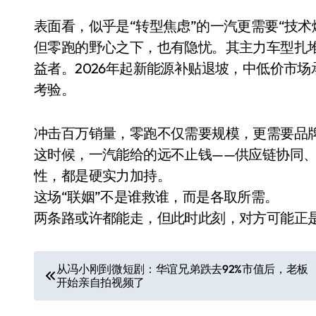
表面看，似乎是“转型焦虑”的一汽更需要“技术
但零跑的野心之下，也有隐忧。其主力车型扎堆
益者。2026年起新能源补贴退坡，中低价市
考验。
冲击百万销量，零跑不仅需要规模，更需要品
这时候，一汽能给的远不止钱——供应链协同
从电视一哥到声学霸主，
性，都是硬实力加持。
TCL用一套‘完整体系’砸
这场“联姻”不是谁救谁，而是各取所需。
开了回音壁的顶级牌桌
两条路或许都能走，但此时此刻，对方可能正
7 月 27, 2026
文
从冯小刚到微短剧：华谊兄弟跌去92%市值后，老板
开始亲自拍视频了
章