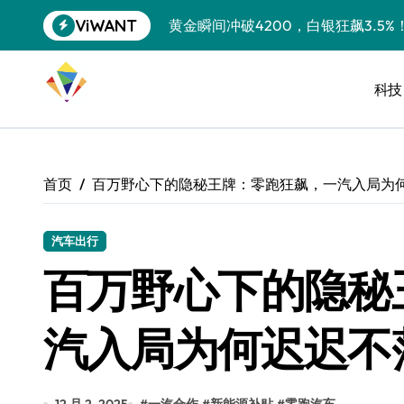
跳
ViWANT
黄金瞬间冲破4200，白银狂飙3.5
转
到
特斯拉中国卖第五，丰田一季净赚两
内
容
科技
Peloton 新车实测：屏幕能转、
Xbox七月大崩盘：裁员3200、
《我的世界》登陆Switch 2：画质
首页
百万野心下的隐秘王牌：零跑狂飙，一汽入局为
谷歌DeepMind创始人辞去CEO，但
全球最小U盘，容量却碾压iPhone 
汽车出行
百万野心下的隐秘
400层堆叠、性能翻倍 三星把最新存
召回X9、合作大众遇冷、高端梦碎：
汽入局为何迟迟不
比Model 3便宜？不，比Model 3有
550亿美金！沙特把EA买了，但背了