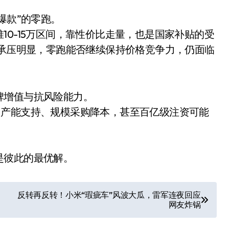
爆款”的零跑。
10-15万区间，靠性价比走量，也是国家补贴的受
场承压明显，零跑能否继续保持价格竞争力，仍面临
牌增值与抗风险能力。
、产能支持、规模采购降本，甚至百亿级注资可能
追觅清洁电器全球累计出
货量破4000万台，技术
创新驱动多品类增长
是彼此的最优解。
8 月 6, 2026
反转再反转！小米“瑕疵车”风波大瓜，雷军连夜回应
网友炸锅