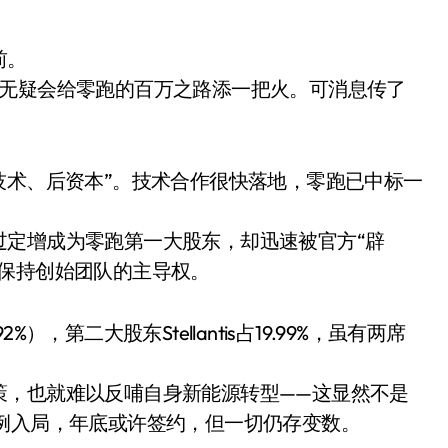
前。
，无疑会给零跑的百万之路添一把火。可消息传了
技术、后资本”。技术合作很快落地，零跑已中标一
。
过定增成为零跑第一大股东，却迅速被官方“辟
望保持创始团队的主导权。
小家电
，第二大股东Stellantis占19.99%，虽有两席
策，也就难以反哺自身新能源转型——这显然不是
例入局，年底或许签约，但一切仍存变数。