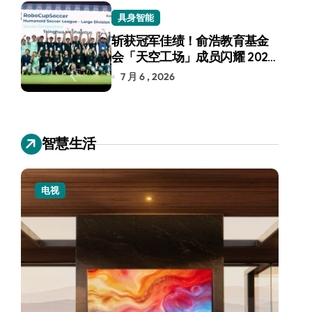
具身智能
斩获冠军佳绩！俞浩教育基金
会「天空工场」成员闪耀 2026
RoboCup 机器人世界杯
7 月 6 , 2026
智慧生活
电视