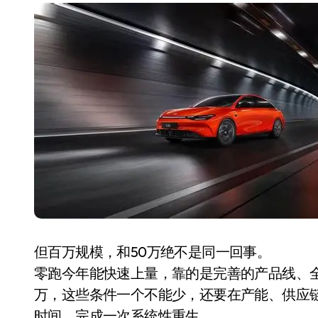
长鑫上市只是开胃菜：合肥正在下一
耳机低音像白开水？90%的人第一步
复古玩家狂喜：Anbernic第三次复刻
Xbox 360 游戏终于要登 PC，光
AirTag 新版到底香不香？一篇帮你
苹果三星偷偷在用的“无感切换”，索尼
Apple Watch 表盘还能这么玩？
追觅清洁电器全球累计出货量破400
但百万规模，和50万绝不是同一回事。
零跑今年能快速上量，靠的是完善的产品线、
万，这些条件一个不能少，还要在产能、供应
时间，完成一次系统性重生。