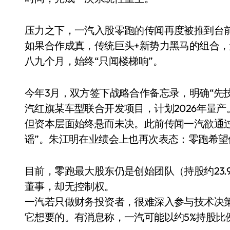
压力之下，一汽入股零跑的传闻再度被推到台
如果合作成真，传统巨头+新势力黑马的组合
八九个月，始终“只闻楼梯响”。
今年3月，双方签下战略合作备忘录，明确“先
汽红旗某车型联合开发项目，计划2026年量产
但资本层面始终悬而未决。此前传闻一汽欲通
谣”。朱江明在业绩会上也再次表态：零跑希
电视
目前，零跑最大股东仍是创始团队（持股约23.92%）
董事，却无控制权。
一汽若只做财务投资者，很难深入参与技术决
它想要的。有消息称，一汽可能以约5%持股比