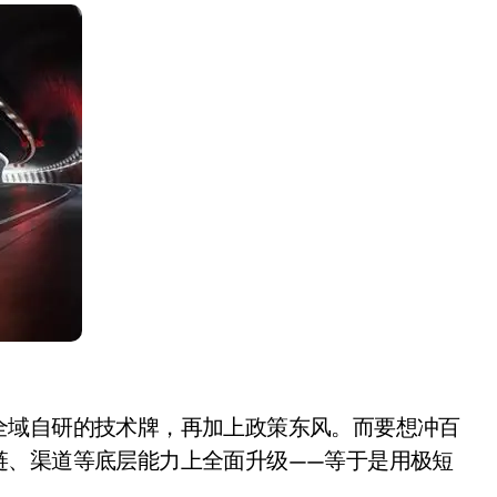
盘你看不懂的大棋
就做错了
GBA SP，情怀拉满
盘党也能“以盘换数”了？
避坑+种草
Bose却学不会？一文讲透
保姆级教程，有手就会！
0万台，技术创新驱动多品类增长
全域自研的技术牌，再加上政策东风。而要想冲百
链、渠道等底层能力上全面升级——等于是用极短