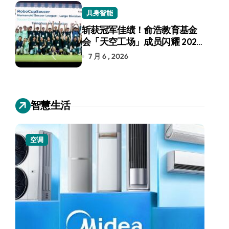
具身智能
斩获冠军佳绩！俞浩教育基金
会「天空工场」成员闪耀 2026
RoboCup 机器人世界杯
7 月 6 , 2026
智慧生活
空调