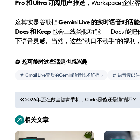
Pro 和 Ultra 订阅用户
推送，Workspace 
这其实是谷歌把
Gemini Live 的实时语音对话
Docs 和 Keep
也会上线类似功能——Docs 能
下语音灵感。当然，这些“动口不动手”的福利
您可能对这些话题也感兴趣
Gmail Live背后的Gemini语音技术解析
语音搜邮件
小家电
文
2026年还在做全键盘手机，Clicks是傻还是懂情怀？
章
相关文章
导
航