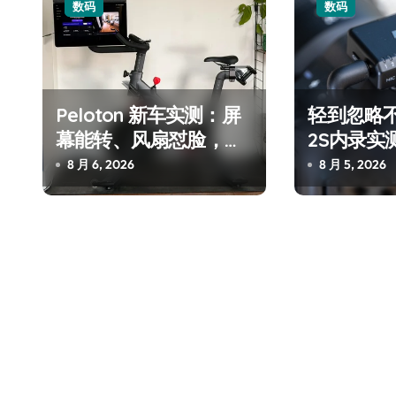
数码
数码
Peloton 新车实测：屏
轻到忽略不计
幕能转、风扇怼脸，但
2S内录实
最狠的是那个机械音
冲？
8 月 6, 2026
8 月 5, 2026
追觅、石头科技注意：你
们的扫地机已被美国认定
为“战略武器”
7 月 30, 2026