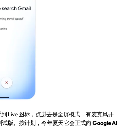
开箱”，一边探测射线一边光伏发电
准版逼近4800
盘你看不懂的大棋
就做错了
GBA SP，情怀拉满
盘党也能“以盘换数”了？
避坑+种草
边”续命了？
到 Live 图标，点进去是全屏模式，有麦克风开
测试版。按计划，今年夏天它会正式向
Google AI