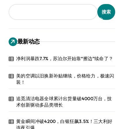
搜索
最新动态
净利润暴跌7.7%，苏泊尔开始靠“擦边”续命了？
美的空调以旧换新补贴继续，价格给力，极速闪
装！
追觅清洁电器全球累计出货量破4000万台，技
术创新驱动多品类增长
黄金瞬间冲破4200，白银狂飙3.5%！三大利好
连夜引爆