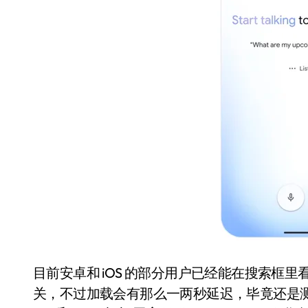
国际首次！中国钙钛矿探测器太空“
小米涨价！K90跳上3099，小米17标
长鑫上市只是开胃菜：合肥正在下一
耳机低音像白开水？90%的人第一步
复古玩家狂喜：Anbernic第三次复刻
Xbox 360 游戏终于要登 PC，光
AirTag 新版到底香不香？一篇帮你
净利润暴跌7.7%，苏泊尔开始靠“擦
目前安卓和 iOS 的部分用户已经能在搜索框里看
关，不过加载会有那么一两秒延迟，毕竟还是