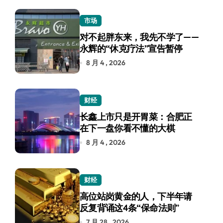
市场
对不起胖东来，我先不学了——
永辉的“休克疗法”宣告暂停
8 月 4 , 2026
财经
长鑫上市只是开胃菜：合肥正
在下一盘你看不懂的大棋
8 月 4 , 2026
财经
高位站岗黄金的人，下半年请
反复背诵这4条“保命法则”
7 月 28 , 2026