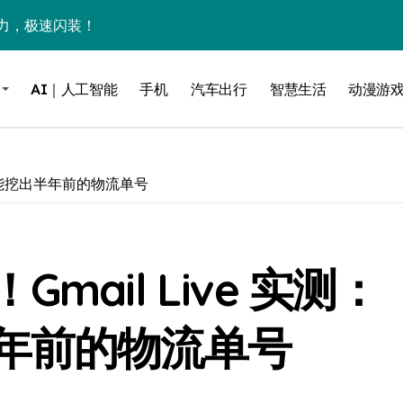
力，极速闪装！
0万台，技术创新驱动多品类增长
AI｜人工智能
手机
汽车出行
智慧生活
动漫游
%！三大利好连夜引爆
个比亚迪——中国车企该醒醒了
风扇怼脸，但最狠的是那个机械音
声就能挖出半年前的物流单号
卖工作室、网络瘫了，微软这次真急了
大跃进，但鼠标操控才是真·杀手锏？
ail Live 实测：
继续“垂帘听政”？
17顶配？闪迪这波操作太狠了
年前的物流单号
储技术给了AI
小鹏的“多事之夏”