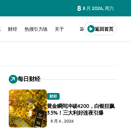
8
8 月 2026, 周六
戏
财经
热搜引力场
关于
返回首页
每日财经
财经
黄金瞬间冲破4200，白银狂飙
3.5%！三大利好连夜引爆
8 月 6 , 2026