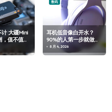
数码
 大疆Mini
耳机低音像白开水？
测，值不值得
90%的人第一步就做错
了
8 月 4, 2026
净利润暴跌7.7%，苏泊尔
开始靠“擦边”续命了？
8 月 7, 2026