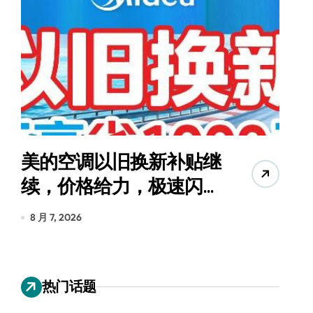
美的空调以旧换新补贴继
续，价格给力，极速闪
货
装！
8 月 7, 2026
8
热门话题