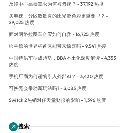
反馈中心高票需求为何被忽视？
- 37,192 热度
买电视，分区数量真的比光源色彩更重要吗？
-
29,025 热度
面对网络拉踩车企应如何自救
- 16,725 热度
哈兰德的世界杯首秀能带来惊喜吗
- 9,541 热度
中国特供车型成趋势，BBA本土化深度解读
- 4,353
热度
手机厂商为何谨慎引入外部AI？
- 3,430 热度
可换壳会带动新玩法吗?
- 3,083 热度
Switch 2热销对任天堂财报的影响
- 1,396 热度
搜索