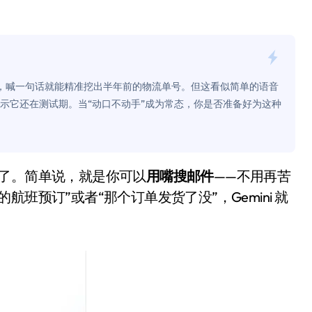
面儿——试驾雷克萨斯ES 500e
200亿的债
是不送主机，你领不领？
测显示，喊一句话就能精准挖出半年前的物流单号。但这看似简单的语音
！老司机教你3招真·快充
迟提示它还在测试期。当“动口不动手”成为常态，你是否准备好为这种
主怒了：车内不是广告屏！
错真的会后悔吗？
测试了。简单说，就是你可以
用嘴搜邮件
——不用再苦
TFS的终极对决
班预订”或者“那个订单发货了没”，Gemini 就
冰箱，你中招了吗？
测，值不值得冲？
Mini LED全球话语权
“休克疗法”宣告暂停