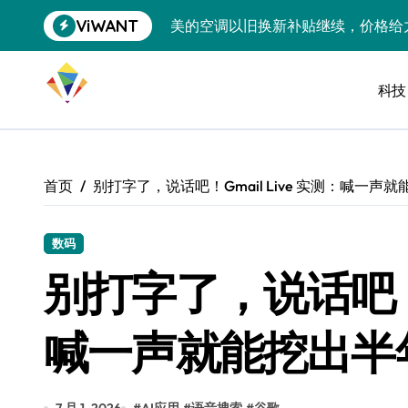
跳
ViWANT
美的空调以旧换新补贴继续，价格给
转
到
追觅清洁电器全球累计出货量破400
内
容
科技
黄金瞬间冲破4200，白银狂飙3.5
特斯拉中国卖第五，丰田一季净赚两
Peloton 新车实测：屏幕能转、
首页
别打字了，说话吧！Gmail Live 实测：喊一
Xbox七月大崩盘：裁员3200、
《我的世界》登陆Switch 2：画质
数码
别打字了，说话吧！Gm
谷歌DeepMind创始人辞去CEO，但
全球最小U盘，容量却碾压iPhone 
喊一声就能挖出半
400层堆叠、性能翻倍 三星把最新存
召回X9、合作大众遇冷、高端梦碎：