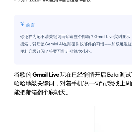
7 月 1, 2026
#
AI应用
#
语音搜索
#
谷歌
比Model 3便宜？不，比Model 3有
550亿美金！沙特把EA买了，但背了
前言
Xbox 25岁生日送壁纸送徽章，就
你还在为记不清关键词而翻遍整个邮箱？Gmail Live实
别再用汽车USB给MacBook充电了
搜索，背后是Gemini AI在颠覆你找邮件的习惯——加载延
便利升级订阅？答案可能让省钱党扎心。
花钱买宝马，启动先看蜘蛛侠？”车
Windows 11家庭版和专业版，选
谷歌的
Gmail Live
现在已经悄悄开启 Beta 
你的U盘格式对了吗？详解exFAT和N
哈哈地敲关键词，对着手机说一句“帮我找上周的航
维修店最怕的“作死”操作：把手机塞
能把邮箱翻个底朝天。
轻到忽略不计 大疆Mini 2S内录实
从“卖电视”到“定规则”：海信拿下RGB-
对不起胖东来，我先不学了——永辉的