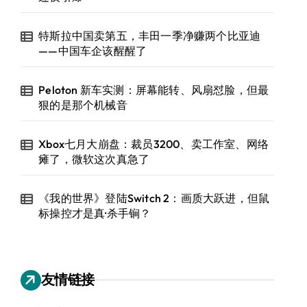
特斯拉中国卖第五，丰田一季净赚两个比亚迪
——中国车企该醒醒了
Peloton 新车实测：屏幕能转、风扇怼脸，但最
狠的是那个机械音
Xbox七月大崩盘：裁员3200、卖工作室、网络
瘫了，微软这次真急了
《我的世界》登陆Switch 2：画质大跃进，但鼠
标操控才是真·杀手锏？
友情链接