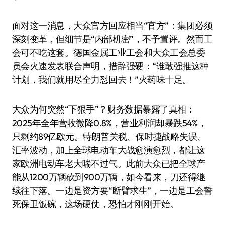
面对这一消息，大众官方回应相当“官方”：集团必须
深刻变革，但细节是“内部机密”，不予置评。然而工
会可不吃这套。德国金属工业工会和大众工会总委
员会火速发表联合声明，措辞强硬：“谁敢强推这种
计划，我们就用尽全力怼回去！”火药味十足。
大众为何突然“下狠手”？财务数据暴露了真相：
2025年全年营收微降0.8%，营业利润却暴跌54%，
只剩约89亿欧元。特朗普关税、保时捷战略失误、
汇率波动，加上全球电动车大战愈演愈烈，都让这
家欧洲电动车老大喘不过气。此前大众已把全球产
能从1200万辆砍到900万辆，如今看来，刀还得继
续往下落。一边是资方要“断臂求生”，一边是工会誓
死保卫饭碗，这场硬仗，恐怕才刚刚开始。