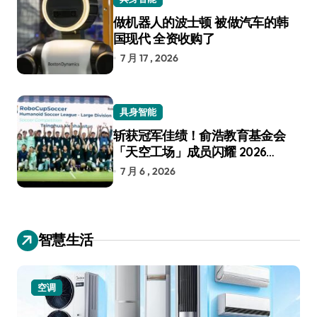
做机器人的波士顿 被做汽车的韩
国现代 全资收购了
7 月 17 , 2026
具身智能
斩获冠军佳绩！俞浩教育基金会
「天空工场」成员闪耀 2026
RoboCup 机器人世界杯
7 月 6 , 2026
智慧生活
空调