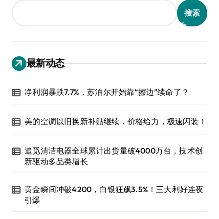
搜索
最新动态
净利润暴跌7.7%，苏泊尔开始靠“擦边”续命了？
美的空调以旧换新补贴继续，价格给力，极速闪装！
追觅清洁电器全球累计出货量破4000万台，技术创
新驱动多品类增长
黄金瞬间冲破4200，白银狂飙3.5%！三大利好连夜
引爆