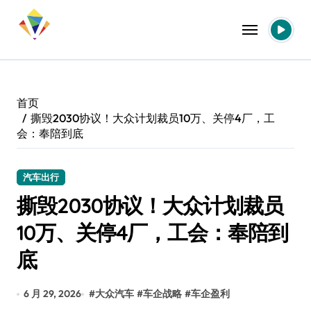
跳
转
到
内
容
首页
撕毁2030协议！大众计划裁员10万、关停4厂，工
会：奉陪到底
汽车出行
撕毁2030协议！大众计划裁员
10万、关停4厂，工会：奉陪到
底
6 月 29, 2026
#
大众汽车
#
车企战略
#
车企盈利