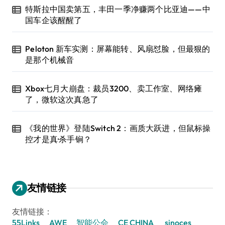
特斯拉中国卖第五，丰田一季净赚两个比亚迪——中
国车企该醒醒了
Peloton 新车实测：屏幕能转、风扇怼脸，但最狠的
是那个机械音
Xbox七月大崩盘：裁员3200、卖工作室、网络瘫
了，微软这次真急了
《我的世界》登陆Switch 2：画质大跃进，但鼠标操
控才是真·杀手锏？
友情链接
友情链接：
55Links
AWE
智能公会
CE CHINA
sinoces