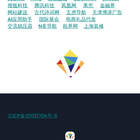
搜狐科技
腾讯科技
凤凰网
果壳
金融界
网站建设
古代诗词网
五虎导航
天津博涛广告
AI应用助手
国际展会
电商礼品代发
交流稳压器
N多导航
租界网
上海装修
京ICP备07031704号-5