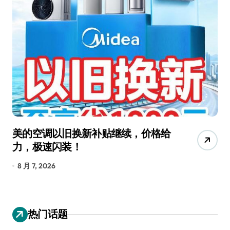
美的空调以旧换新补贴继续，价格给
追
力，极速闪装！
4
长
8 月 7, 2026
8
热门话题