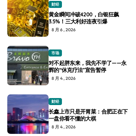
财经
黄金瞬间冲破4200，白银狂飙
3.5%！三大利好连夜引爆
8 月 6 , 2026
市场
对不起胖东来，我先不学了——永
辉的“休克疗法”宣告暂停
8 月 4 , 2026
财经
长鑫上市只是开胃菜：合肥正在下
一盘你看不懂的大棋
8 月 4 , 2026