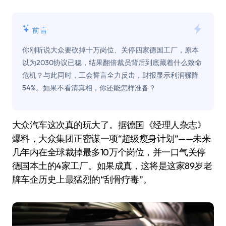
前言
你刚听说大众要砍掉十万岗位、关停四家德国工厂，原本
以为2030协议已稳，结果翻倍裁员背后到底藏着什么致命
危机？与此同时，工会誓言全力反击，财报显示利润骤降
54%。如果不看清真相，你还能怎样准备？
大众汽车这次真的玩大了。据德国《经理人杂志》
爆料，大众集团正密谋一项“超级瘦身计划”——未来
几年内在全球裁掉最多10万个岗位，并一口气关停
德国本土的4家工厂。如果成真，这将是这家89岁老
牌车企历史上最猛烈的“刮骨疗毒”。