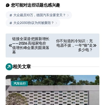
您可能对这些话题也感兴趣
大众裁员10万，德国汽车业要变天？
大众2030协议为何被撕毁？
文
链接全渠道·把握新增长
你不知道的冷知识：充
——2026 高端家电价
章
电器不拔，一年“偷”走
值增长峰会重庆圆满落
多少电？
导
幕
航
相关文章
汽车出行