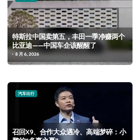
特斯拉中国卖第五，丰田一季净赚两个
比亚迪——中国车企该醒醒了
8 月 6, 2026
汽车出行
召回X9、合作大众遇冷、高端梦碎：小