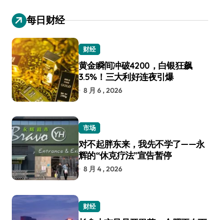
每日财经
财经
黄金瞬间冲破4200，白银狂飙
3.5%！三大利好连夜引爆
8 月 6 , 2026
市场
对不起胖东来，我先不学了——永
辉的“休克疗法”宣告暂停
8 月 4 , 2026
财经