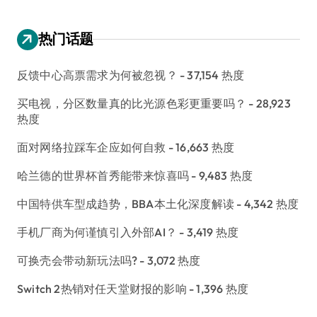
热门话题
反馈中心高票需求为何被忽视？
- 37,154 热度
买电视，分区数量真的比光源色彩更重要吗？
- 28,923
热度
面对网络拉踩车企应如何自救
- 16,663 热度
哈兰德的世界杯首秀能带来惊喜吗
- 9,483 热度
中国特供车型成趋势，BBA本土化深度解读
- 4,342 热度
手机厂商为何谨慎引入外部AI？
- 3,419 热度
可换壳会带动新玩法吗?
- 3,072 热度
Switch 2热销对任天堂财报的影响
- 1,396 热度