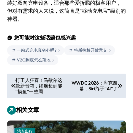
装好双向充电设备，适合那些爱折腾的极客用户，
但对有需求的人来说，这简直是“移动充电宝”级别的
神器。
您可能对这些话题也感兴趣
一站式充电真省心吗?
特斯拉桩开放意义
V2G到底怎么落地
文
打工人狂喜！马歇尔这
WWDC 2026：库克谢
款新音箱，续航长到能
章
幕，Siri终于“AI”了
“摸鱼”一整周
导
航
相关文章
汽车出行