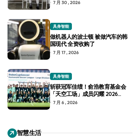
7 月 30 , 2026
具身智能
做机器人的波士顿 被做汽车的韩
国现代 全资收购了
7 月 17 , 2026
具身智能
斩获冠军佳绩！俞浩教育基金会
「天空工场」成员闪耀 2026
RoboCup 机器人世界杯
7 月 6 , 2026
智慧生活