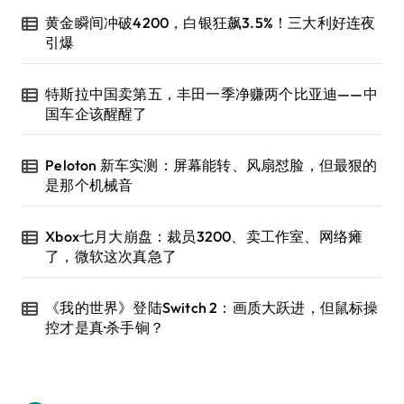
黄金瞬间冲破4200，白银狂飙3.5%！三大利好连夜
引爆
特斯拉中国卖第五，丰田一季净赚两个比亚迪——中
国车企该醒醒了
Peloton 新车实测：屏幕能转、风扇怼脸，但最狠的
是那个机械音
Xbox七月大崩盘：裁员3200、卖工作室、网络瘫
了，微软这次真急了
《我的世界》登陆Switch 2：画质大跃进，但鼠标操
控才是真·杀手锏？