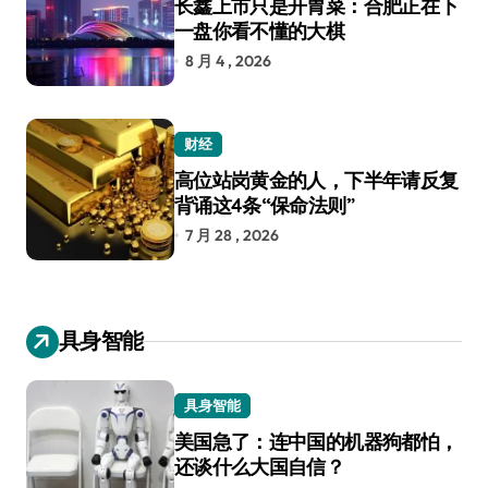
长鑫上市只是开胃菜：合肥正在下
一盘你看不懂的大棋
8 月 4 , 2026
财经
高位站岗黄金的人，下半年请反复
背诵这4条“保命法则”
7 月 28 , 2026
具身智能
具身智能
美国急了：连中国的机器狗都怕，
还谈什么大国自信？