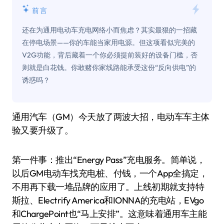
前言
还在为通用电动车充电网络小而焦虑？其实最狠的一招藏
在停电场景——你的车能当家用电源。但这项看似完美的
V2G功能，背后藏着一个你必须提前装好的设备门槛，否
则就是白花钱。你敢赌你家线路能承受这份“反向供电”的
诱惑吗？
通用汽车（GM）今天放了两波大招，电动车车主体
验又要升级了。
第一件事：推出“Energy Pass”充电服务。简单说，
以后GM电动车找充电桩、付钱，一个App全搞定，
不用再下载一堆品牌的应用了。上线初期就支持特
斯拉、Electrify America和IONNA的充电站，EVgo
和ChargePoint也“马上安排”。这意味着通用车主能