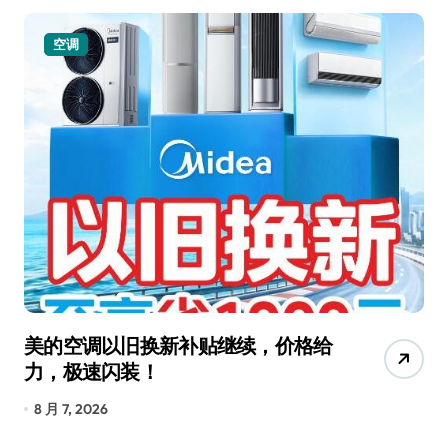
空调
美的空调以旧换新补贴继续，价格给
追
力，极速闪装！
4
长
8 月 7, 2026
8