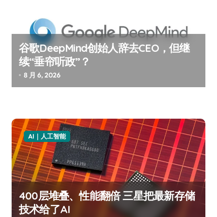
谷歌DeepMind创始人辞去CEO，但继
续“垂帘听政”？
8 月 6, 2026
AI｜人工智能
400层堆叠、性能翻倍 三星把最新存储
技术给了AI