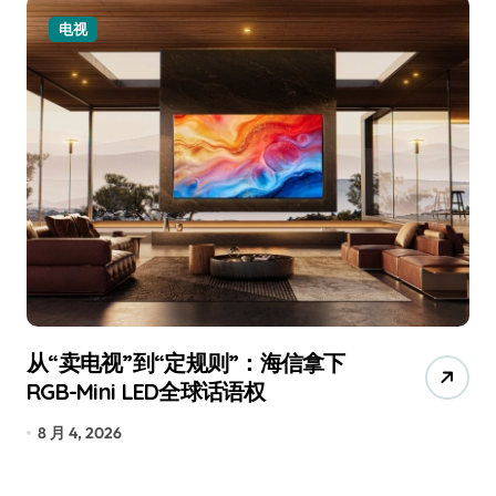
电视
从“卖电视”到“定规则”：海信拿下
追
RGB-Mini LED全球话语权
已
8 月 4, 2026
7