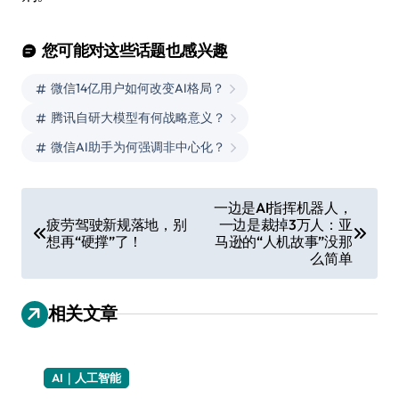
您可能对这些话题也感兴趣
微信14亿用户如何改变AI格局？
腾讯自研大模型有何战略意义？
微信AI助手为何强调非中心化？
文
一边是AI指挥机器人，
疲劳驾驶新规落地，别
一边是裁掉3万人：亚
章
想再“硬撑”了！
马逊的“人机故事”没那
导
么简单
航
相关文章
AI｜人工智能