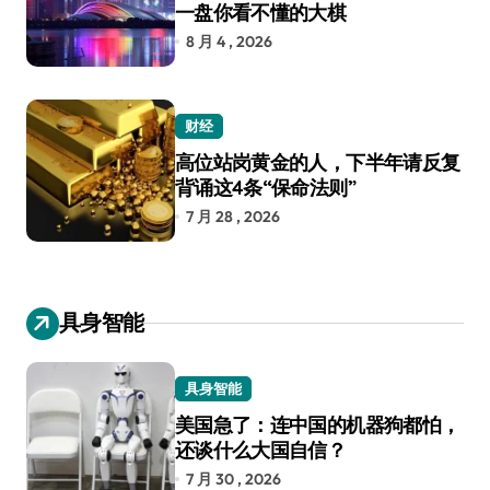
一盘你看不懂的大棋
8 月 4 , 2026
财经
高位站岗黄金的人，下半年请反复
背诵这4条“保命法则”
7 月 28 , 2026
具身智能
具身智能
美国急了：连中国的机器狗都怕，
还谈什么大国自信？
7 月 30 , 2026