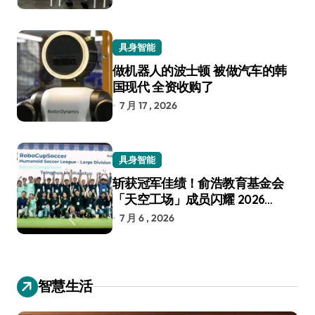
具身智能
做机器人的波士顿 被做汽车的韩
国现代 全资收购了
7 月 17 , 2026
具身智能
斩获冠军佳绩！俞浩教育基金会
「天空工场」成员闪耀 2026
RoboCup 机器人世界杯
7 月 6 , 2026
智慧生活