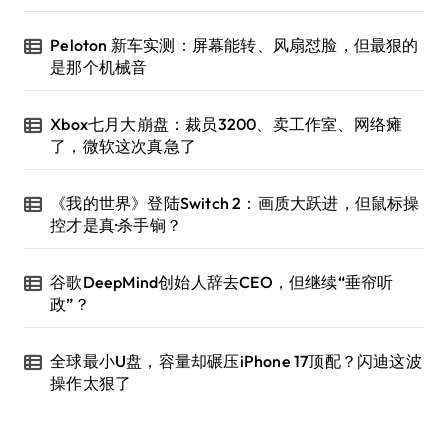
Peloton 新车实测：屏幕能转、风扇怼脸，但最狠的
是那个机械音
Xbox七月大崩盘：裁员3200、卖工作室、网络瘫
了，微软这次真急了
《我的世界》登陆Switch 2：画质大跃进，但鼠标操
控才是真·杀手锏？
谷歌DeepMind创始人辞去CEO，但继续“垂帘听
政”？
全球最小U盘，容量却碾压iPhone 17顶配？闪迪这波
操作太狠了