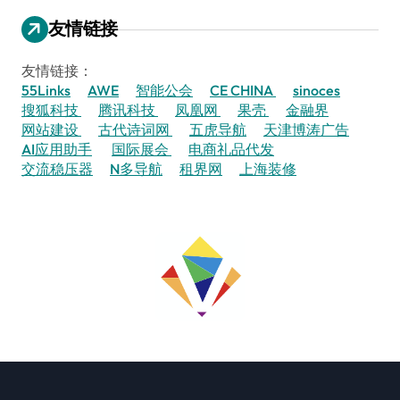
友情链接
友情链接：
55Links
AWE
智能公会
CE CHINA
sinoces
搜狐科技
腾讯科技
凤凰网
果壳
金融界
网站建设
古代诗词网
五虎导航
天津博涛广告
AI应用助手
国际展会
电商礼品代发
交流稳压器
N多导航
租界网
上海装修