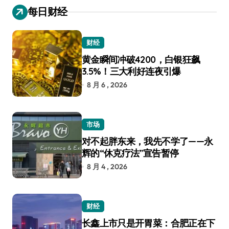
每日财经
财经
黄金瞬间冲破4200，白银狂飙
3.5%！三大利好连夜引爆
8 月 6 , 2026
市场
对不起胖东来，我先不学了——永
辉的“休克疗法”宣告暂停
8 月 4 , 2026
财经
长鑫上市只是开胃菜：合肥正在下