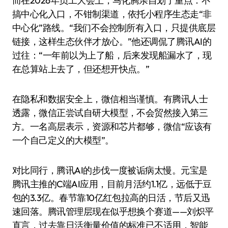
而在2026年员工大会上，马化腾亲自划了重点：不
搞中心化入口，不钳制渠道，依托小程序生态走“非
中心化”路线。“我们不会控制所有入口，只提供底层
链接，这样生态伙伴才放心。”他还调侃了腾讯AI的
过往：“一年前以为上了船，后来发现船漏水了，现
在总算站上去了，但还想开快点。”
在隐私和数据安全上，微信相当谨慎。有腾讯人士
透露，微信正尝试自研大模型，不会贸然接入第三
方。一名高层表示，资源和芯片都够，微信“应该有
一个自己定义的大模型”。
对比同行，腾讯AI的步伐一度被诟病太慢。元宝是
腾讯主推的C端AI应用，目前月活约1.1亿，远低于豆
包的3.3亿。春节靠10亿红包拉高的日活，节后又迅
速回落。腾讯管理层现在似乎想换个赛道——刘炽平
直言，过去靠日活衡量价值的标准已不适用，智能