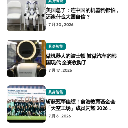
具身智能
美国急了：连中国的机器狗都怕，
还谈什么大国自信？
7 月 30 , 2026
具身智能
做机器人的波士顿 被做汽车的韩
国现代 全资收购了
7 月 17 , 2026
具身智能
斩获冠军佳绩！俞浩教育基金会
「天空工场」成员闪耀 2026
RoboCup 机器人世界杯
7 月 6 , 2026