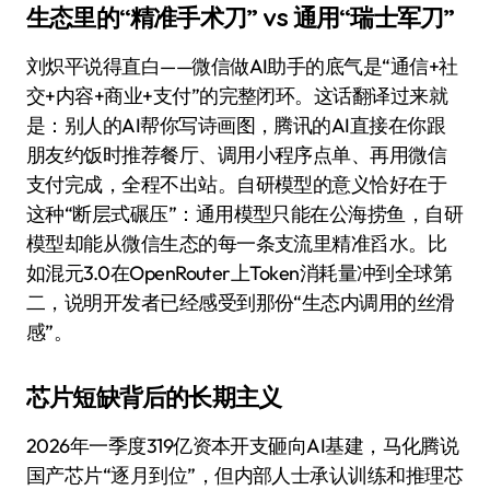
生态里的“精准手术刀” vs 通用“瑞士军刀”
刘炽平说得直白——微信做AI助手的底气是“通信+社
交+内容+商业+支付”的完整闭环。这话翻译过来就
是：别人的AI帮你写诗画图，腾讯的AI直接在你跟
朋友约饭时推荐餐厅、调用小程序点单、再用微信
支付完成，全程不出站。自研模型的意义恰好在于
这种“断层式碾压”：通用模型只能在公海捞鱼，自研
模型却能从微信生态的每一条支流里精准舀水。比
如混元3.0在OpenRouter上Token消耗量冲到全球第
二，说明开发者已经感受到那份“生态内调用的丝滑
感”。
芯片短缺背后的长期主义
2026年一季度319亿资本开支砸向AI基建，马化腾说
国产芯片“逐月到位”，但内部人士承认训练和推理芯