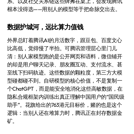
系、以及社交关系链这些牌摊在桌上，会发现腾讯
根本没得选——用别人的模型等于把命脉交出去。
数据护城河，远比算力值钱
外界总盯着腾讯AI的月活数字，跟豆包、百度文心
比高低，觉得慢了半拍。可腾讯管理层心里门儿
清：别人家模型跑的是公开网页和语料，微信铺开
的却是用户聊天记录、朋友圈互动、支付流水、甚
至线下扫码轨迹。这些数据的颗粒度，第三方大模
型碰都碰不到。自研模型的核心价值，不是复制一
个ChatGPT，而是能安全地消化这些高敏数据，在
隐私合规框架内训练出真正理解中国用户的“国民级
助手”。花旗给出的763港元目标价，赌的也是这个
逻辑：当别人还在堆算力时，腾讯正在封存数据金
矿。