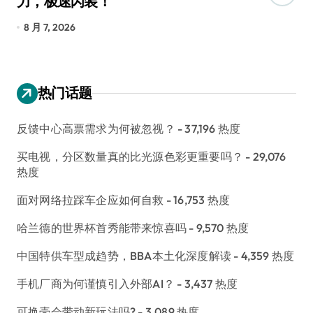
力，极速闪装！
4
长
8 月 7, 2026
8
热门话题
反馈中心高票需求为何被忽视？
- 37,196 热度
买电视，分区数量真的比光源色彩更重要吗？
- 29,076
热度
面对网络拉踩车企应如何自救
- 16,753 热度
哈兰德的世界杯首秀能带来惊喜吗
- 9,570 热度
中国特供车型成趋势，BBA本土化深度解读
- 4,359 热度
手机厂商为何谨慎引入外部AI？
- 3,437 热度
可换壳会带动新玩法吗?
- 3,089 热度