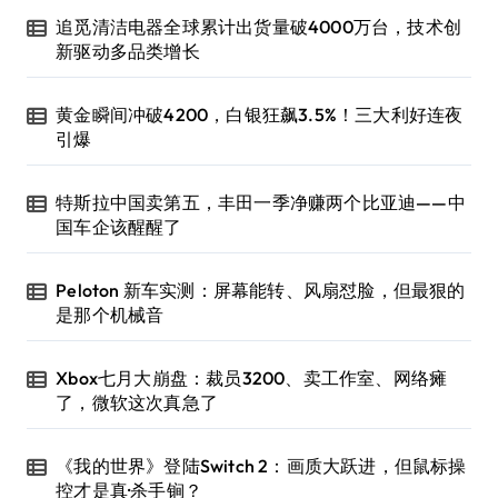
追觅清洁电器全球累计出货量破4000万台，技术创
新驱动多品类增长
黄金瞬间冲破4200，白银狂飙3.5%！三大利好连夜
引爆
特斯拉中国卖第五，丰田一季净赚两个比亚迪——中
国车企该醒醒了
Peloton 新车实测：屏幕能转、风扇怼脸，但最狠的
是那个机械音
Xbox七月大崩盘：裁员3200、卖工作室、网络瘫
了，微软这次真急了
《我的世界》登陆Switch 2：画质大跃进，但鼠标操
控才是真·杀手锏？