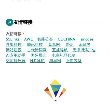
友情链接
友情链接：
55Links
AWE
智能公会
CE CHINA
sinoces
搜狐科技
腾讯科技
凤凰网
果壳
金融界
网站建设
古代诗词网
五虎导航
天津博涛广告
AI应用助手
国际展会
电商礼品代发
交流稳压器
N多导航
租界网
上海装修