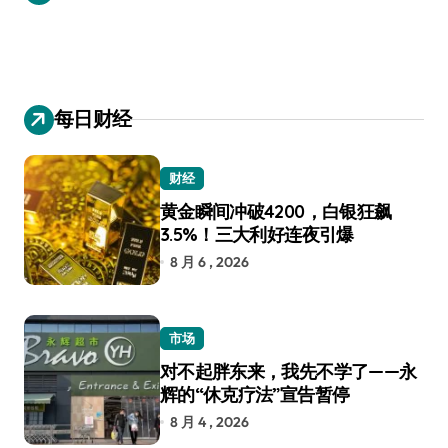
航
每日财经
财经
黄金瞬间冲破4200，白银狂飙
3.5%！三大利好连夜引爆
8 月 6 , 2026
市场
对不起胖东来，我先不学了——永
辉的“休克疗法”宣告暂停
8 月 4 , 2026