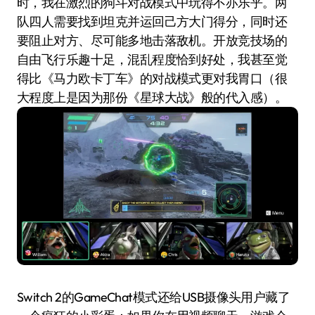
时，我在激烈的狗斗对战模式中玩得不亦乐乎。两
队四人需要找到坦克并运回己方大门得分，同时还
要阻止对方、尽可能多地击落敌机。开放竞技场的
自由飞行乐趣十足，混乱程度恰到好处，我甚至觉
得比《马力欧卡丁车》的对战模式更对我胃口（很
大程度上是因为那份《星球大战》般的代入感）。
Switch 2的GameChat模式还给USB摄像头用户藏了