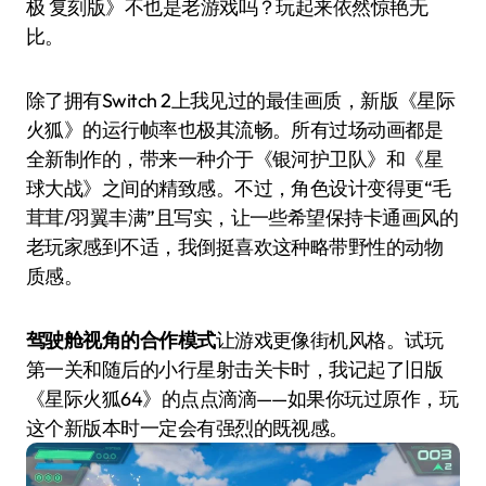
极 复刻版》不也是老游戏吗？玩起来依然惊艳无
比。
除了拥有Switch 2上我见过的最佳画质，新版《星际
火狐》的运行帧率也极其流畅。所有过场动画都是
全新制作的，带来一种介于《银河护卫队》和《星
球大战》之间的精致感。不过，角色设计变得更“毛
茸茸/羽翼丰满”且写实，让一些希望保持卡通画风的
老玩家感到不适，我倒挺喜欢这种略带野性的动物
质感。
驾驶舱视角的合作模式
让游戏更像街机风格。试玩
第一关和随后的小行星射击关卡时，我记起了旧版
《星际火狐64》的点点滴滴——如果你玩过原作，玩
这个新版本时一定会有强烈的既视感。