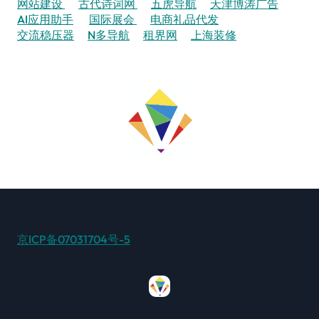
网站建设
古代诗词网
五虎导航
天津博涛广告
AI应用助手
国际展会
电商礼品代发
交流稳压器
N多导航
租界网
上海装修
京ICP备07031704号-5