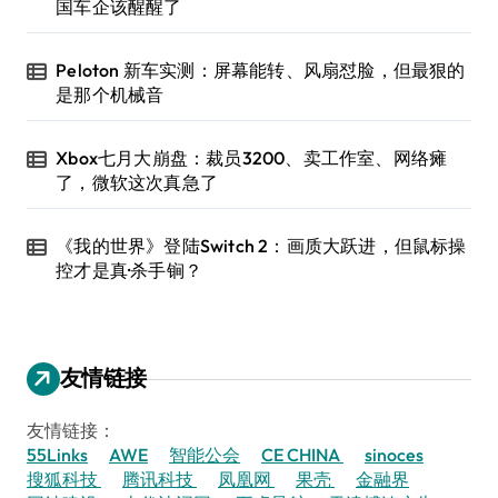
国车企该醒醒了
Peloton 新车实测：屏幕能转、风扇怼脸，但最狠的
是那个机械音
Xbox七月大崩盘：裁员3200、卖工作室、网络瘫
了，微软这次真急了
《我的世界》登陆Switch 2：画质大跃进，但鼠标操
控才是真·杀手锏？
友情链接
友情链接：
55Links
AWE
智能公会
CE CHINA
sinoces
搜狐科技
腾讯科技
凤凰网
果壳
金融界