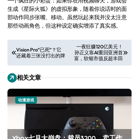
一个疯狂的小彩蛋：如果你在用视频聊天，游戏会
生成《星际火狐》的虚拟形象，随着你说话时的面
部动作同步张嘴、移动。虽然玩起来我并没太注意
那些动画角色，但这种设定确实增添了真实感。
文
一夜狂赚120亿美元！
Vision Pro“已死”？它
孙正义靠AI重回亚洲首
章
还藏着三张没打出的牌
富，软银市值反超丰田
导
航
相关文章
动漫游戏
Xbox七月大崩盘：裁员3200、卖工作