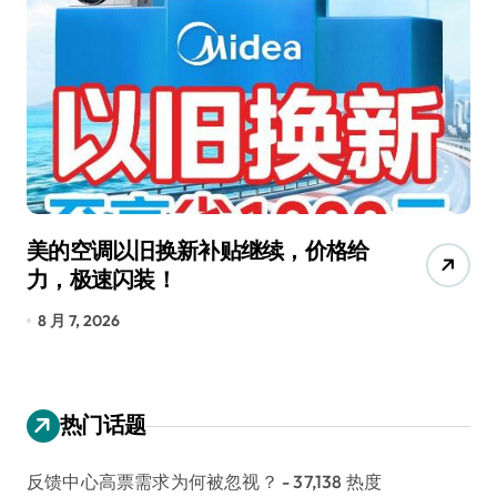
美的空调以旧换新补贴继续，价格给
追
力，极速闪装！
4
长
8 月 7, 2026
8
热门话题
反馈中心高票需求为何被忽视？
- 37,138 热度