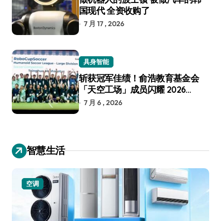
国现代 全资收购了
7 月 17 , 2026
具身智能
斩获冠军佳绩！俞浩教育基金会
「天空工场」成员闪耀 2026
RoboCup 机器人世界杯
7 月 6 , 2026
智慧生活
空调