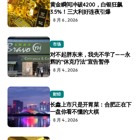
黄金瞬间冲破4200，白银狂飙
3.5%！三大利好连夜引爆
8 月 6 , 2026
市场
对不起胖东来，我先不学了——永
辉的“休克疗法”宣告暂停
8 月 4 , 2026
财经
长鑫上市只是开胃菜：合肥正在下
一盘你看不懂的大棋
8 月 4 , 2026