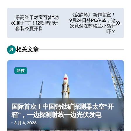
文
《寂静岭》新作官宣！
乐高终于对宝可梦“动
9月24日登PC/PS5，这
章
脑子”了！12款智能玩
次竟然在苏格兰小岛开
套装今夏开售
导
吓？
航
相关文章
科技
国际首次！中国钙钛矿探测器太空“开
箱”，一边探测射线一边光伏发电
8 月 4, 2026