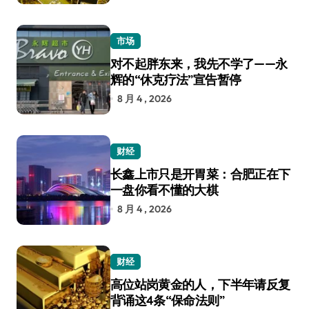
市场
对不起胖东来，我先不学了——永
辉的“休克疗法”宣告暂停
8 月 4 , 2026
财经
长鑫上市只是开胃菜：合肥正在下
一盘你看不懂的大棋
8 月 4 , 2026
财经
高位站岗黄金的人，下半年请反复
背诵这4条“保命法则”