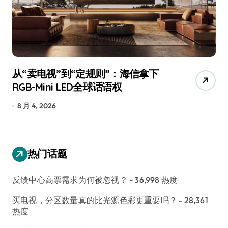
从“卖电视”到“定规则”：海信拿下
追
RGB-Mini LED全球话语权
已
8 月 4, 2026
7
热门话题
反馈中心高票需求为何被忽视？
- 36,998 热度
买电视，分区数量真的比光源色彩更重要吗？
- 28,361
热度