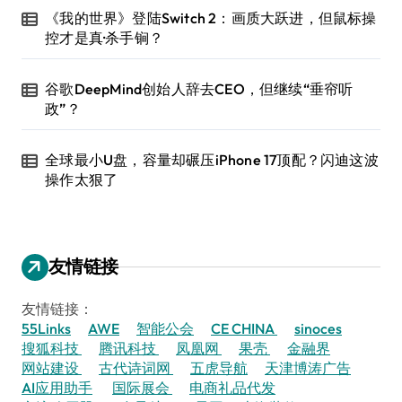
《我的世界》登陆Switch 2：画质大跃进，但鼠标操
控才是真·杀手锏？
谷歌DeepMind创始人辞去CEO，但继续“垂帘听
政”？
全球最小U盘，容量却碾压iPhone 17顶配？闪迪这波
操作太狠了
友情链接
友情链接：
55Links
AWE
智能公会
CE CHINA
sinoces
搜狐科技
腾讯科技
凤凰网
果壳
金融界
网站建设
古代诗词网
五虎导航
天津博涛广告
AI应用助手
国际展会
电商礼品代发