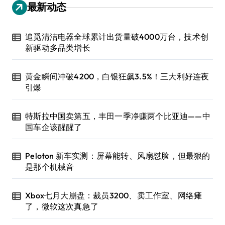
最新动态
追觅清洁电器全球累计出货量破4000万台，技术创
新驱动多品类增长
黄金瞬间冲破4200，白银狂飙3.5%！三大利好连夜
引爆
特斯拉中国卖第五，丰田一季净赚两个比亚迪——中
国车企该醒醒了
Peloton 新车实测：屏幕能转、风扇怼脸，但最狠的
是那个机械音
Xbox七月大崩盘：裁员3200、卖工作室、网络瘫
了，微软这次真急了