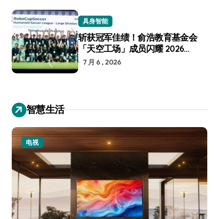
具身智能
斩获冠军佳绩！俞浩教育基金会
「天空工场」成员闪耀 2026
RoboCup 机器人世界杯
7 月 6 , 2026
智慧生活
电视