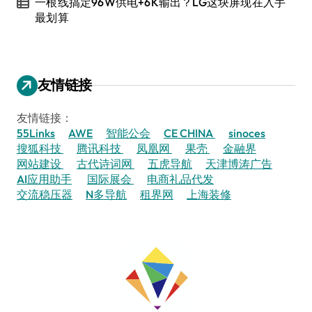
一根线搞定96W供电+6K输出？LG这块屏现在入手
最划算
友情链接
友情链接：
55Links
AWE
智能公会
CE CHINA
sinoces
搜狐科技
腾讯科技
凤凰网
果壳
金融界
网站建设
古代诗词网
五虎导航
天津博涛广告
AI应用助手
国际展会
电商礼品代发
交流稳压器
N多导航
租界网
上海装修