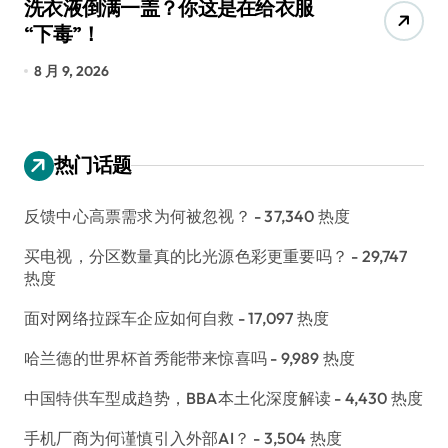
洗衣液倒满一盖？你这是在给衣服
宠
“下毒”！
香
8 月 9, 2026
8
热门话题
反馈中心高票需求为何被忽视？
- 37,340 热度
买电视，分区数量真的比光源色彩更重要吗？
- 29,747
热度
面对网络拉踩车企应如何自救
- 17,097 热度
哈兰德的世界杯首秀能带来惊喜吗
- 9,989 热度
中国特供车型成趋势，BBA本土化深度解读
- 4,430 热度
手机厂商为何谨慎引入外部AI？
- 3,504 热度