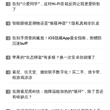
告别“小爱同学”，这对Hi-Fi音箱反而让我更爱听歌
了
智能眼镜是潮物还是“偷窥神器”？隐私真相全扒皮
告别手滑查岗尴尬！iOS隐藏App最全指南，附赠防
沉迷buff
苹果的“生态绑架”有多狠？换一次安卓你就懂了
索尼、任天堂、微软联手数字化！买二手、借卡带、
租游戏凉凉
实测索尼黑科技：能降温能加热的“颈环”，除了贵还
有啥缺点？