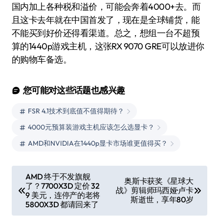
国内加上各种税和溢价，可能会奔着4000+去。而
且这卡去年就在中国首发了，现在是全球铺货，能
不能买到好价还得看渠道。总之，想组一台不超预
算的1440p游戏主机，这张RX 9070 GRE可以放进你
的购物车备选。
您可能对这些话题也感兴趣
FSR 4.1技术到底值不值得期待？
4000元预算装游戏主机应该怎么选显卡？
AMD和NVIDIA在1440p显卡市场谁更值得买？
文
AMD 终于不发旗舰
奥斯卡获奖《星球大
了？7700X3D 定价 32
章
战》剪辑师玛西娅·卢卡
9 美元，连停产的老将
斯逝世，享年80岁
导
5800X3D 都请回来了