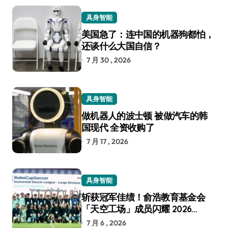
具身智能
美国急了：连中国的机器狗都怕，
还谈什么大国自信？
7 月 30 , 2026
具身智能
做机器人的波士顿 被做汽车的韩
国现代 全资收购了
7 月 17 , 2026
具身智能
斩获冠军佳绩！俞浩教育基金会
「天空工场」成员闪耀 2026
RoboCup 机器人世界杯
7 月 6 , 2026