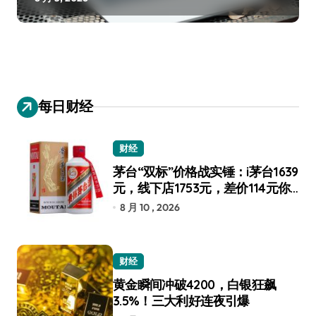
每日财经
财经
茅台“双标”价格战实锤：i茅台1639
元，线下店1753元，差价114元你
选谁？
8 月 10 , 2026
财经
黄金瞬间冲破4200，白银狂飙
3.5%！三大利好连夜引爆