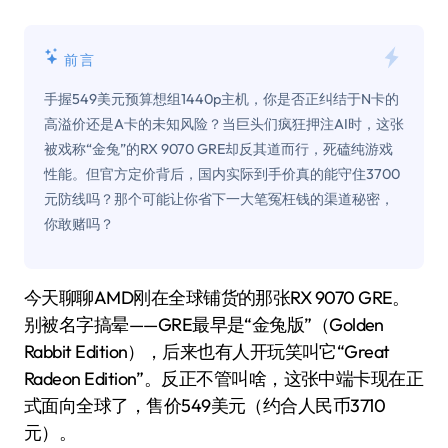
前言
手握549美元预算想组1440p主机，你是否正纠结于N卡的
高溢价还是A卡的未知风险？当巨头们疯狂押注AI时，这张
被戏称“金兔”的RX 9070 GRE却反其道而行，死磕纯游戏
性能。但官方定价背后，国内实际到手价真的能守住3700
元防线吗？那个可能让你省下一大笔冤枉钱的渠道秘密，
你敢赌吗？
今天聊聊AMD刚在全球铺货的那张RX 9070 GRE。
别被名字搞晕——GRE最早是“金兔版”（Golden
Rabbit Edition），后来也有人开玩笑叫它“Great
Radeon Edition”。反正不管叫啥，这张中端卡现在正
式面向全球了，售价549美元（约合人民币3710
元）。