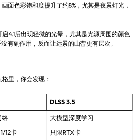
就做错了
后，画面色彩饱和度提升了约8%，尤其是夜景灯光，
GBA SP，情怀拉满
盘党也能“以盘换数”了？
在开启4.1后出现轻微的光晕，尤其是光源周围的颜色
避坑+种草
几乎没有副作用，反而让远景的山峦更有层次。
Bose却学不会？一文讲透
保姆级教程，有手就会！
比较的表格里，你会发现：
吃相越来越难看了
%！三大利好连夜引爆
DLSS 3.5
网络
大模型深度学习
/12卡
只限RTX卡