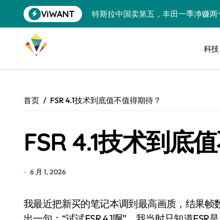
跳
ViWANT
特斯拉中国卖第五，丰田一季净赚两
转
到
Peloton 新车实测：屏幕能转、
内
容
科技
Xbox七月大崩盘：裁员3200、
《我的世界》登陆Switch 2：画质
谷歌DeepMind创始人辞去CEO，但
首页
FSR 4.1技术到底值不值得期待？
全球最小U盘，容量却碾压iPhone 
FSR 4.1技术到
400层堆叠、性能翻倍 三星把最新存
召回X9、合作大众遇冷、高端梦碎：
比Model 3便宜？不，比Model 3有
6 月 1, 2026
550亿美金！沙特把EA买了，但背了
我最近把新买的笔记本调到最高画质，结果帧数像坐过山车，忽上忽下。恰好这时候朋友给我抛
Xbox 25岁生日送壁纸送徽章，就
出一句：“试试FSR 4.1啊”，我当时只知道FS