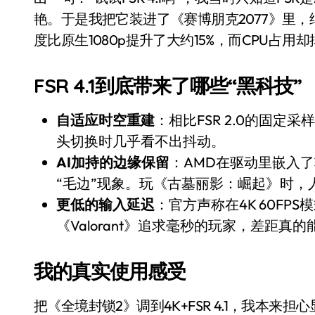
别再用汽车USB给MacBook充电了
艳。于是我把它装进了《赛博朋克2077》里，结果
度比原生1080p提升了大约15%，而CPU占
花钱买宝马，启动先看蜘蛛侠？”车
Windows 11家庭版和专业版，选
FSR 4.1到底带来了哪些“黑科技”
你的U盘格式对了吗？详解exFAT和N
自适应时空重建
：相比FSR 2.0的固定
维修店最怕的“作死”操作：把手机塞
头切换时几乎看不出抖动。
轻到忽略不计 大疆Mini 2S内录实
AI加持的边缘保留
：AMD在驱动里嵌入
“毛边”现象。玩《古墓丽影：崛起》时，
从“卖电视”到“定规则”：海信拿下RGB-
更低的输入延迟
：官方声称在4K 60FPS
对不起胖东来，我先不学了——永辉的
《Valorant》追求毫秒的玩家，差距真
国际首次！中国钙钛矿探测器太空“
我的真实使用感受
小米涨价！K90跳上3099，小米17标
长鑫上市只是开胃菜：合肥正在下一
把《全境封锁2》调到4K+FSR 4.1，我本来