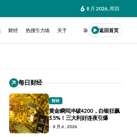
6
8 月 2026, 周四
戏
财经
热搜引力场
关于
返回首页
每日财经
财经
黄金瞬间冲破4200，白银狂飙
3.5%！三大利好连夜引爆
8 月 6 , 2026