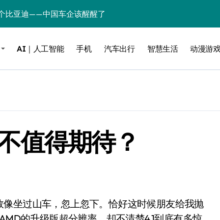
个比亚迪——中国车企该醒醒了
风扇怼脸，但最狠的是那个机械音
AI｜人工智能
手机
汽车出行
智慧生活
动漫游
卖工作室、网络瘫了，微软这次真急了
大跃进，但鼠标操控才是真·杀手锏？
继续“垂帘听政”？
17顶配？闪迪这波操作太狠了
底值不值得期待？
储技术给了AI
小鹏的“多事之夏”
面儿——试驾雷克萨斯ES 500e
200亿的债
是不送主机，你领不领？
R是AMD的升级版超分辨率，却不清楚4.1到底有多惊