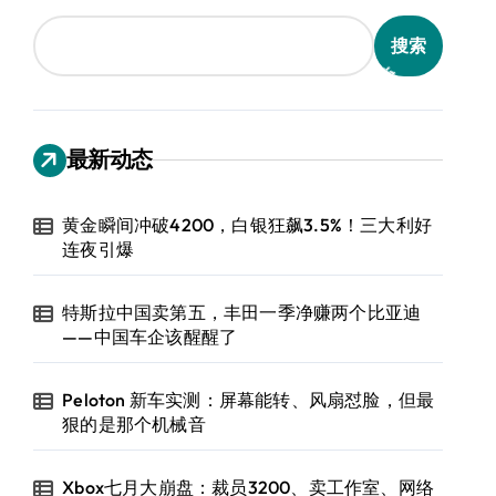
搜索
最新动态
黄金瞬间冲破4200，白银狂飙3.5%！三大利好
连夜引爆
特斯拉中国卖第五，丰田一季净赚两个比亚迪
——中国车企该醒醒了
Peloton 新车实测：屏幕能转、风扇怼脸，但最
狠的是那个机械音
Xbox七月大崩盘：裁员3200、卖工作室、网络