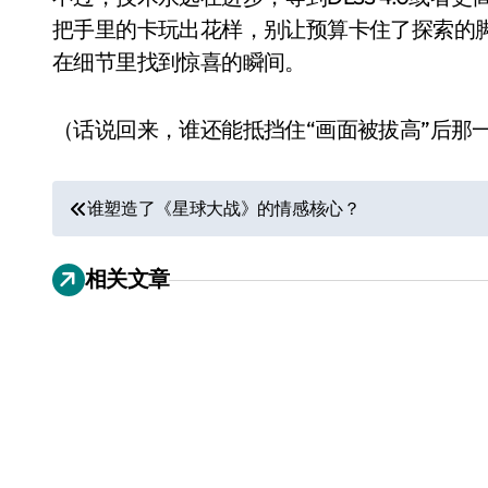
把手里的卡玩出花样，别让预算卡住了探索的
在细节里找到惊喜的瞬间。
（话说回来，谁还能抵挡住“画面被拔高”后那一
文
谁塑造了《星球大战》的情感核心？
章
载重突破 50 吨！美的菱
相关文章
导
王重塑重载电梯行业格局
航
7 月 25, 2026