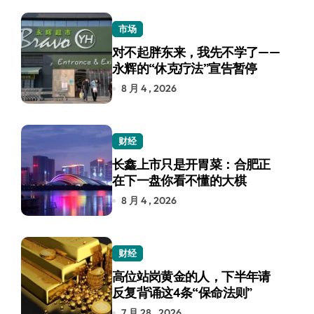
市场
对不起胖东来，我先不学了——
永辉的“休克疗法”宣告暂停
8 月 4 , 2026
财经
长鑫上市只是开胃菜：合肥正
在下一盘你看不懂的大棋
8 月 4 , 2026
财经
高位站岗黄金的人，下半年请
反复背诵这4条“保命法则”
7 月 28 , 2026