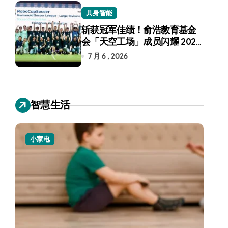
具身智能
斩获冠军佳绩！俞浩教育基金
会「天空工场」成员闪耀 2026
RoboCup 机器人世界杯
7 月 6 , 2026
智慧生活
小家电