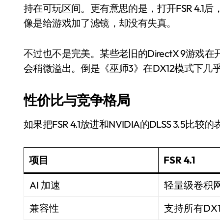
耳机低音像白开水？90%的人第一步
持在可玩区间。更有意思的是，打开FSR 4.1
像是给游戏加了滤镜，却没有失真。
复古玩家狂喜：Anbernic第三次复刻
Xbox 360 游戏终于要登 PC，光
不过也不是完美。某些老旧的DirectX 9游戏
AirTag 新版到底香不香？一篇帮你
会稍微溢出。倒是《巫师3》在DX12模式下
苹果三星偷偷在用的“无感切换”，索尼
性价比与竞争格局
Apple Watch 表盘还能这么玩？
如果把FSR 4.1放进和NVIDIA的DLSS 3.5
“内存危机”只是幌子，苹果清库存的
黄金瞬间冲破4200，白银狂飙3.5
项目
FSR 4.1
AI 加速
轻量级卷积
兼容性
支持所有DX11