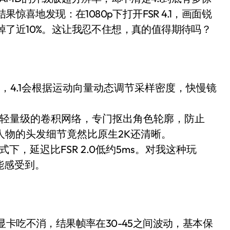
！老司机教你3招真·快充
惊喜地发现：在1080p下打开FSR 4.1，画面锐
用却掉了近10%。这让我忍不住想，真的值得期待吗？
主怒了：车内不是广告屏！
错真的会后悔吗？
TFS的终极对决
采样，4.1会根据运动向量动态调节采样密度，快慢镜
冰箱，你中招了吗？
测，值不值得冲？
了轻量级的卷积网络，专门抠出角色轮廓，防止
人物的头发细节竟然比原生2K还清晰。
Mini LED全球话语权
模式下，延迟比FSR 2.0低约5ms。对我这种玩
“休克疗法”宣告暂停
的能感受到。
开箱”，一边探测射线一边光伏发电
准版逼近4800
盘你看不懂的大棋
担心显卡吃不消，结果帧率在30-45之间波动，基本保