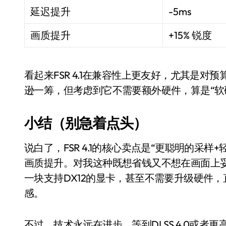
延迟提升
-5ms
画质提升
+15% 锐度
看起来FSR 4.1在兼容性上更友好，尤其是
逊一筹，但考虑到它不需要额外硬件，算是“软
小结（别急着点头）
智慧生活
说白了，FSR 4.1的核心卖点是“更聪明的采
画质提升。对我这种既想省钱又不想在画面上
一块支持DX12的显卡，甚至不需要升级硬件，
感。
不过，技术永远在进步，等到DLSS 4.0或