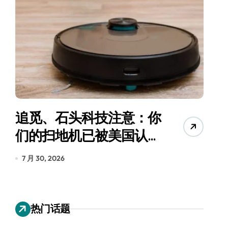
追觅、石头科技注意：你
月
们的扫地机已被美国认定
为“战略武器”
7 月 30, 2026
7
热门话题