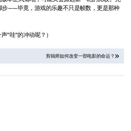
脚步——毕竟，游戏的乐趣不只是帧数，更是那种
声“哇”的冲动呢？）
剪辑师如何改变一部电影的命运？
从“卖电视”到“定规则”：
海信拿下RGB-Mini LED
全球话语权
8 月 4, 2026