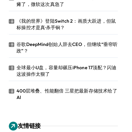
瘫了，微软这次真急了
《我的世界》登陆Switch 2：画质大跃进，但鼠
标操控才是真·杀手锏？
谷歌DeepMind创始人辞去CEO，但继续“垂帘听
政”？
全球最小U盘，容量却碾压iPhone 17顶配？闪迪
这波操作太狠了
400层堆叠、性能翻倍 三星把最新存储技术给了
AI
友情链接