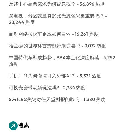
反馈中心高票需求为何被忽视？
- 36,896 热度
买电视，分区数量真的比光源色彩更重要吗？
-
28,244 热度
面对网络拉踩车企应如何自救
- 16,261 热度
哈兰德的世界杯首秀能带来惊喜吗
- 9,072 热度
中国特供车型成趋势，BBA本土化深度解读
- 4,252
热度
手机厂商为何谨慎引入外部AI？
- 3,331 热度
可换壳会带动新玩法吗?
- 2,984 热度
Switch 2热销对任天堂财报的影响
- 1,380 热度
搜索