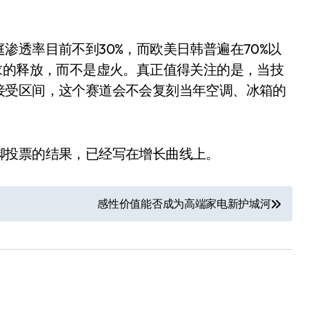
渗透率目前不到30%，而欧美日韩普遍在70%以
求的释放，而不是虚火。真正值得关注的是，当技
接受区间，这个赛道会不会复刻当年空调、冰箱的
脚投票的结果，已经写在增长曲线上。
净利润暴跌7.7%，苏泊尔
开始靠“擦边”续命了？
感性价值能否成为高端家电新护城河
8 月 7, 2026