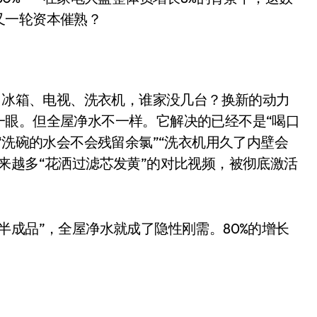
面儿——试驾雷克萨斯ES 500e
又一轮资本催熟？
200亿的债
是不送主机，你领不领？
准。冰箱、电视、洗衣机，谁家没几台？换新的动力
！老司机教你3招真·快充
一眼。但全屋净水不一样。它解决的已经不是“喝口
主怒了：车内不是广告屏！
“洗碗的水会不会残留余氯”“洗衣机用久了内壁会
错真的会后悔吗？
来越多“花洒过滤芯发黄”的对比视频，被彻底激活
TFS的终极对决
冰箱，你中招了吗？
半成品”，全屋净水就成了隐性刚需。80%的增长
测，值不值得冲？
Mini LED全球话语权
“休克疗法”宣告暂停