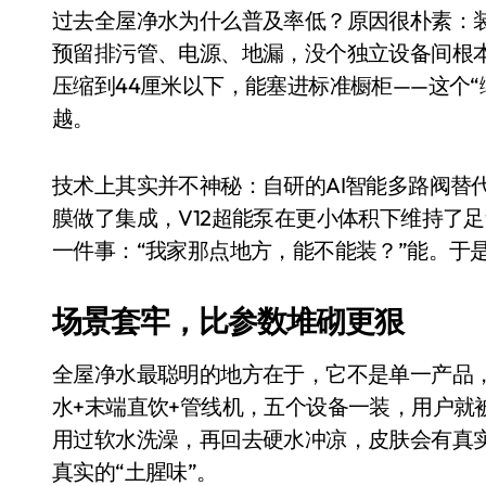
国际首次！中国钙钛矿探测器太空“
过去全屋净水为什么普及率低？原因很朴素：
预留排污管、电源、地漏，没个独立设备间根
小米涨价！K90跳上3099，小米17标
压缩到44厘米以下，能塞进标准橱柜——这个
长鑫上市只是开胃菜：合肥正在下一
越。
耳机低音像白开水？90%的人第一步
技术上其实并不神秘：自研的AI智能多路阀替
复古玩家狂喜：Anbernic第三次复刻
膜做了集成，V12超能泵在更小体积下维持了
Xbox 360 游戏终于要登 PC，光
一件事：“我家那点地方，能不能装？”能。于
AirTag 新版到底香不香？一篇帮你
场景套牢，比参数堆砌更狠
净利润暴跌7.7%，苏泊尔开始靠“擦
全屋净水最聪明的地方在于，它不是单一产品，
水+末端直饮+管线机，五个设备一装，用户就
用过软水洗澡，再回去硬水冲凉，皮肤会有真实
真实的“土腥味”。