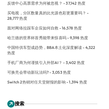
反馈中心高票需求为何被忽视？
- 37,142 热度
买电视，分区数量真的比光源色彩更重要吗？
-
28,777 热度
面对网络拉踩车企应如何自救
- 16,578 热度
哈兰德的世界杯首秀能带来惊喜吗
- 9,398 热度
中国特供车型成趋势，BBA本土化深度解读
- 4,322
热度
手机厂商为何谨慎引入外部AI？
- 3,402 热度
可换壳会带动新玩法吗?
- 3,053 热度
Switch 2热销对任天堂财报的影响
- 1,394 热度
搜索