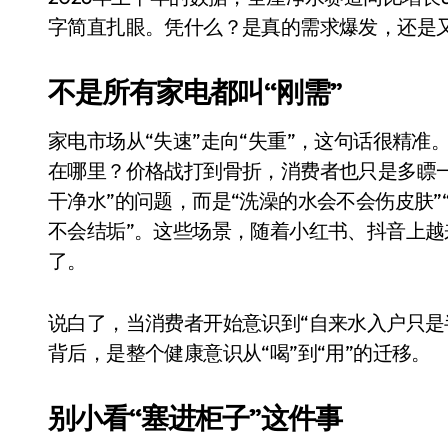
比Model 3便宜？不，比Model 3有
字简直扎眼。凭什么？是真的需求爆发，还是
550亿美金！沙特把EA买了，但背了
不是所有家电都叫“刚需”
Xbox 25岁生日送壁纸送徽章，就
家电市场从“失速”走向“失重”，这句话很精
别再用汽车USB给MacBook充电了
在哪里？价格战打到骨折，消费者也只是多瞟
花钱买宝马，启动先看蜘蛛侠？”车
干净水”的问题，而是“洗澡的水会不会伤皮肤”
Windows 11家庭版和专业版，选
不会结垢”。这些场景，随着小红书、抖音上越
了。
你的U盘格式对了吗？详解exFAT和N
维修店最怕的“作死”操作：把手机塞
说白了，当消费者开始意识到“自来水入户只是
轻到忽略不计 大疆Mini 2S内录实
背后，是整个健康意识从“喝”到“用”的迁移。
从“卖电视”到“定规则”：海信拿下RGB-
别小看“塞进柜子”这件事
对不起胖东来，我先不学了——永辉的