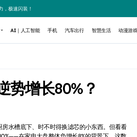
力，极速闪装！
0万台，技术创新驱动多品类增长
AI｜人工智能
手机
汽车出行
智慧生活
动漫游
%！三大利好连夜引爆
个比亚迪——中国车企该醒醒了
风扇怼脸，但最狠的是那个机械音
卖工作室、网络瘫了，微软这次真急了
逆势增长80%？
大跃进，但鼠标操控才是真·杀手锏？
继续“垂帘听政”？
17顶配？闪迪这波操作太狠了
储技术给了AI
小鹏的“多事之夏”
80%——在家电大盘整体负增长8%的背景下，这数