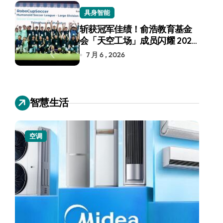
具身智能
斩获冠军佳绩！俞浩教育基金
会「天空工场」成员闪耀 2026
RoboCup 机器人世界杯
7 月 6 , 2026
智慧生活
空调