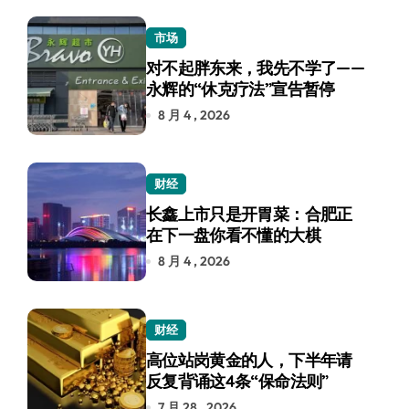
市场
对不起胖东来，我先不学了——
永辉的“休克疗法”宣告暂停
8 月 4 , 2026
财经
长鑫上市只是开胃菜：合肥正
在下一盘你看不懂的大棋
8 月 4 , 2026
财经
高位站岗黄金的人，下半年请
反复背诵这4条“保命法则”
7 月 28 , 2026