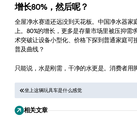
增长80%，然后呢？
全屋净水赛道还远没到天花板。中国净水器家庭
上。80%的增长，更多是存量市场里被压抑需
术突破让设备小型化、价格下探到普通家庭可
普及曲线？
只能说，水是刚需，干净的水更是。消费者用
追觅、石头科技注意：你
们的扫地机已被美国认定
文
为“战略武器”
坐上这辆玩具车是什么感觉
7 月 30, 2026
章
相关文章
导
航