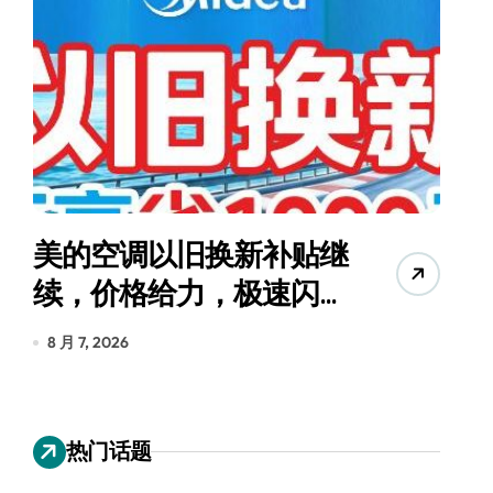
美的空调以旧换新补贴继
续，价格给力，极速闪
货
装！
8 月 7, 2026
8
热门话题