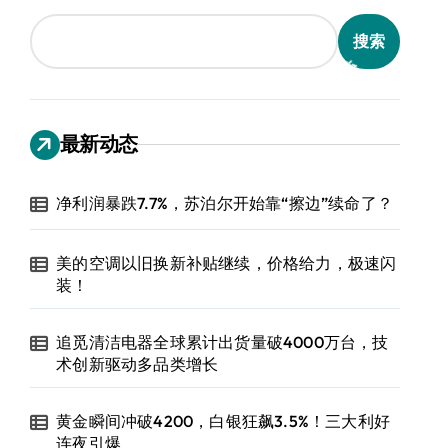
搜索
最新动态
净利润暴跌7.7%，苏泊尔开始靠“擦边”续命了？
美的空调以旧换新补贴继续，价格给力，极速闪
装！
追觅清洁电器全球累计出货量破4000万台，技
术创新驱动多品类增长
黄金瞬间冲破4200，白银狂飙3.5%！三大利好
连夜引爆