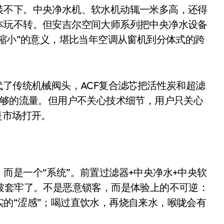
开箱”，一边探测射线一边光伏发电
装不下。中央净水机、软水机动辄一米多高，还得
本玩不转。但安吉尔空间大师系列把中央净水设备
准版逼近4800
“缩小”的意义，堪比当年空调从窗机到分体式的跨
盘你看不懂的大棋
就做错了
代了传统机械阀头，ACF复合滤芯把活性炭和超滤
GBA SP，情怀拉满
足够的流量。但用户不关心技术细节，用户只关心
盘党也能“以盘换数”了？
是市场打开。
避坑+种草
边”续命了？
而是一个“系统”。前置过滤器+中央净水+中央软
被套牢了。不是恶意锁客，而是体验上的不可逆：
的“涩感”；喝过直饮水，再烧自来水，喉咙会有