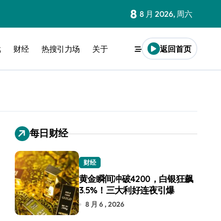
8
8 月 2026, 周六
戏
财经
热搜引力场
关于
返回首页
每日财经
财经
黄金瞬间冲破4200，白银狂飙
3.5%！三大利好连夜引爆
8 月 6 , 2026