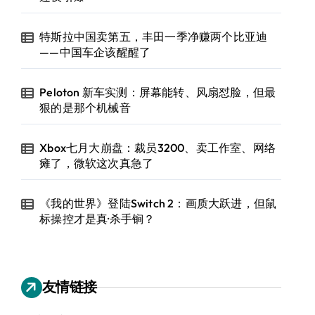
特斯拉中国卖第五，丰田一季净赚两个比亚迪
——中国车企该醒醒了
Peloton 新车实测：屏幕能转、风扇怼脸，但最
狠的是那个机械音
Xbox七月大崩盘：裁员3200、卖工作室、网络
瘫了，微软这次真急了
《我的世界》登陆Switch 2：画质大跃进，但鼠
标操控才是真·杀手锏？
友情链接