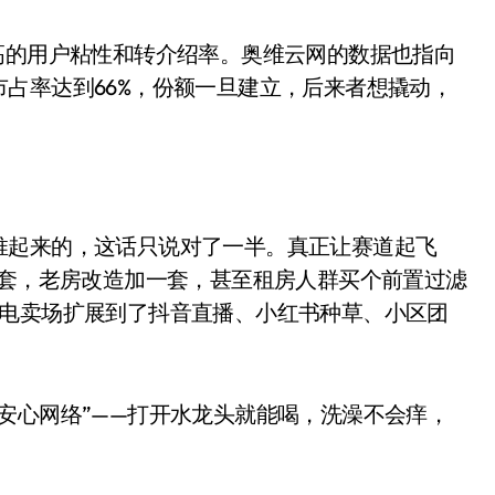
高的用户粘性和转介绍率。奥维云网的数据也指向
占率达到66%，份额一旦建立，后来者想撬动，
推起来的，这话只说对了一半。真正让赛道起飞
一套，老房改造加一套，甚至租房人群买个前置过滤
小家电
家电卖场扩展到了抖音直播、小红书种草、小区团
安心网络”——打开水龙头就能喝，洗澡不会痒，