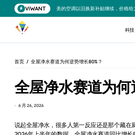
跳
ViWANT
美的空调以旧换新补贴继续，价格给
转
到
追觅清洁电器全球累计出货量破400
内
容
科技
黄金瞬间冲破4200，白银狂飙3.5
特斯拉中国卖第五，丰田一季净赚两
Peloton 新车实测：屏幕能转、
首页
全屋净水赛道为何逆势增长80%？
Xbox七月大崩盘：裁员3200、
全屋净水赛道为何
《我的世界》登陆Switch 2：画质
谷歌DeepMind创始人辞去CEO，但
全球最小U盘，容量却碾压iPhone 
6 月 26, 2026
400层堆叠、性能翻倍 三星把最新存
说起全屋净水，很多人第一反应还是那个藏在厨房水槽底下、时不时得换滤芯的小东西。但看看
召回X9、合作大众遇冷、高端梦碎：
2026年上半年的数据，全屋净水赛道同比增长