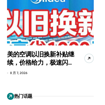
美的空调以旧换新补贴继
续，价格给力，极速闪
货
装！
8 月 7, 2026
8
热门话题