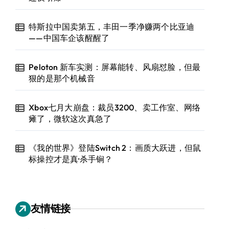
特斯拉中国卖第五，丰田一季净赚两个比亚迪
——中国车企该醒醒了
Peloton 新车实测：屏幕能转、风扇怼脸，但最
狠的是那个机械音
Xbox七月大崩盘：裁员3200、卖工作室、网络
瘫了，微软这次真急了
《我的世界》登陆Switch 2：画质大跃进，但鼠
标操控才是真·杀手锏？
友情链接