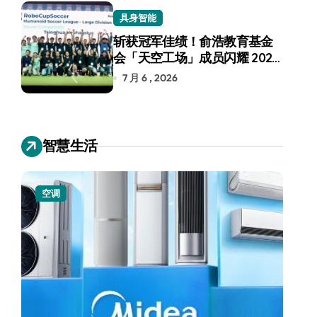
具身智能
斩获冠军佳绩！俞浩教育基金
会「天空工场」成员闪耀 2026
RoboCup 机器人世界杯
7 月 6 , 2026
智慧生活
空调