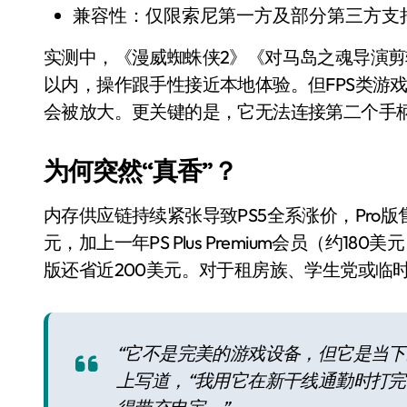
国际首次！中国钙钛矿探测器太空“
兼容性：仅限索尼第一方及部分第三方支持
小米涨价！K90跳上3099，小米17标
实测中，《漫威蜘蛛侠2》《对马岛之魂导演剪辑版
以内，操作跟手性接近本地体验。但FPS类游
长鑫上市只是开胃菜：合肥正在下一
会被放大。更关键的是，它无法连接第二个手
耳机低音像白开水？90%的人第一步
复古玩家狂喜：Anbernic第三次复刻
为何突然“真香”？
Xbox 360 游戏终于要登 PC，光
内存供应链持续紧张导致PS5全系涨价，Pro版售价
AirTag 新版到底香不香？一篇帮你
元，加上一年PS Plus Premium会员（约1
净利润暴跌7.7%，苏泊尔开始靠“擦
版还省近200美元。对于租房族、学生党或临
“它不是完美的游戏设备，但它是当下最
上写道，“我用它在新干线通勤时打