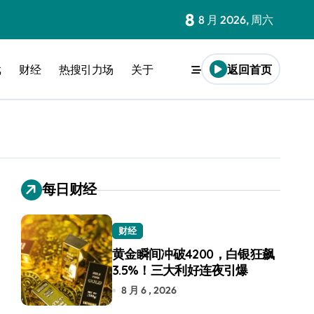
8
8 月 2026, 周六
戏
财经
热搜引力场
关于
返回首页
每日财经
财经
黄金瞬间冲破4200，白银狂飙
3.5%！三大利好连夜引爆
8 月 6 , 2026