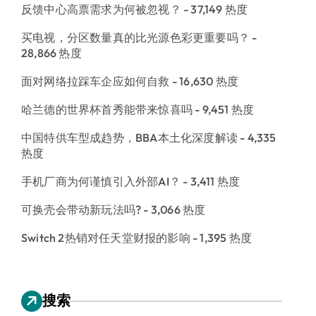
反馈中心高票需求为何被忽视？
- 37,149 热度
买电视，分区数量真的比光源色彩更重要吗？
-
28,866 热度
面对网络拉踩车企应如何自救
- 16,630 热度
哈兰德的世界杯首秀能带来惊喜吗
- 9,451 热度
中国特供车型成趋势，BBA本土化深度解读
- 4,335
热度
手机厂商为何谨慎引入外部AI？
- 3,411 热度
可换壳会带动新玩法吗?
- 3,066 热度
Switch 2热销对任天堂财报的影响
- 1,395 热度
搜索