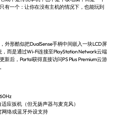
面儿——试驾雷克萨斯ES 500e
命只有一个：让你在没有主机的情况下，也能玩到
200亿的债
是不送主机，你领不领？
！老司机教你3招真·快充
流设备，外形酷似把DualSense手柄中间嵌入一块LCD屏
主怒了：车内不是广告屏！
Wi-Fi连接至PlayStation Network云端
错真的会后悔吗？
，Portal获得直接访问PS Plus Premium云游
制。
TFS的终极对决
冰箱，你中招了吗？
测，值不值得冲？
0Hz
Mini LED全球话语权
馈与自适应扳机（但无扬声器与麦克风）
“休克疗法”宣告暂停
，无蜂窝网络或蓝牙外设支持