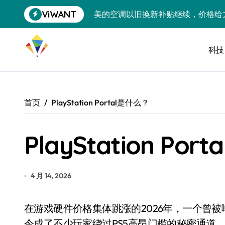
跳
ViWANT
美的空调以旧换新补贴继续，价格给
转
到
追觅清洁电器全球累计出货量破400
内
容
科技
黄金瞬间冲破4200，白银狂飙3.5
特斯拉中国卖第五，丰田一季净赚两
Peloton 新车实测：屏幕能转、
首页
PlayStation Portal是什么？
Xbox七月大崩盘：裁员3200、
PlayStation Po
《我的世界》登陆Switch 2：画质
谷歌DeepMind创始人辞去CEO，但
全球最小U盘，容量却碾压iPhone 
4 月 14, 2026
400层堆叠、性能翻倍 三星把最新存
在游戏硬件价格集体跳涨的2026年，一个曾被嘲“鸡肋”的设备悄然翻身——PlayStation Portal，如
召回X9、合作大众遇冷、高端梦碎：
今成了不少玩家绕过PS5高昂门槛的秘密通道