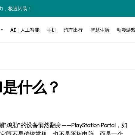
力，极速闪装！
0万台，技术创新驱动多品类增长
AI｜人工智能
手机
汽车出行
智慧生活
动漫游
%！三大利好连夜引爆
个比亚迪——中国车企该醒醒了
风扇怼脸，但最狠的是那个机械音
卖工作室、网络瘫了，微软这次真急了
rtal是什么？
大跃进，但鼠标操控才是真·杀手锏？
继续“垂帘听政”？
17顶配？闪迪这波操作太狠了
储技术给了AI
小鹏的“多事之夏”
。它既不是传统掌机，也不是平板电脑，而是一个