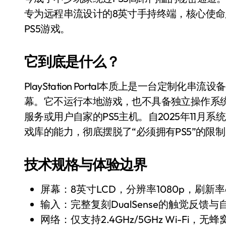
比Model 3便宜？不，比Model 3有
专为远程串流设计的8英寸手持终端，核心使
PS5游戏。
550亿美金！沙特把EA买了，但背了
Xbox 25岁生日送壁纸送徽章，就
它到底是什么？
别再用汽车USB给MacBook充电了
PlayStation Portal本质上是一台定制化串
花钱买宝马，启动先看蜘蛛侠？”车
幕。它不运行本地游戏，也不具备独立操作系统，而是通过
Windows 11家庭版和专业版，选
服务或用户自家的PS5主机。自2025年11月系统更新后
戏库的能力，彻底摆脱了“必须拥有PS5”的限
你的U盘格式对了吗？详解exFAT和N
维修店最怕的“作死”操作：把手机塞
技术规格与体验边界
轻到忽略不计 大疆Mini 2S内录实
屏幕：8英寸LCD，分辨率1080p，刷新率6
从“卖电视”到“定规则”：海信拿下RGB-
输入：完整复刻DualSense的触觉反
对不起胖东来，我先不学了——永辉的
网络：仅支持2.4GHz/5GHz Wi-Fi