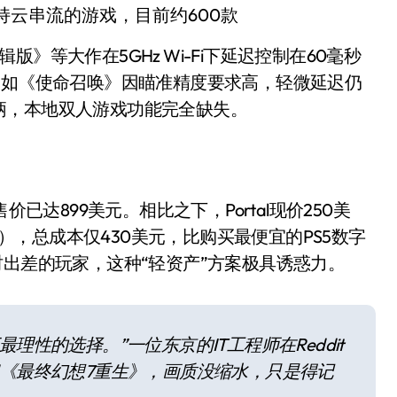
开箱”，一边探测射线一边光伏发电
云串流的游戏，目前约600款
准版逼近4800
》等大作在5GHz Wi-Fi下延迟控制在60毫秒
戏如《使命召唤》因瞄准精度要求高，轻微延迟仍
盘你看不懂的大棋
柄，本地双人游戏功能完全缺失。
就做错了
GBA SP，情怀拉满
盘党也能“以盘换数”了？
已达899美元。相比之下，Portal现价250美
避坑+种草
80美元），总成本仅430美元，比购买最便宜的PS5数字
边”续命了？
时出差的玩家，这种“轻资产”方案极具诱惑力。
理性的选择。”一位东京的IT工程师在Reddit
完《最终幻想7重生》，画质没缩水，只是得记