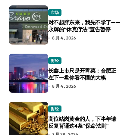
市场
对不起胖东来，我先不学了——
永辉的“休克疗法”宣告暂停
8 月 4 , 2026
财经
长鑫上市只是开胃菜：合肥正
在下一盘你看不懂的大棋
8 月 4 , 2026
财经
高位站岗黄金的人，下半年请
反复背诵这4条“保命法则”
7 月 28 , 2026