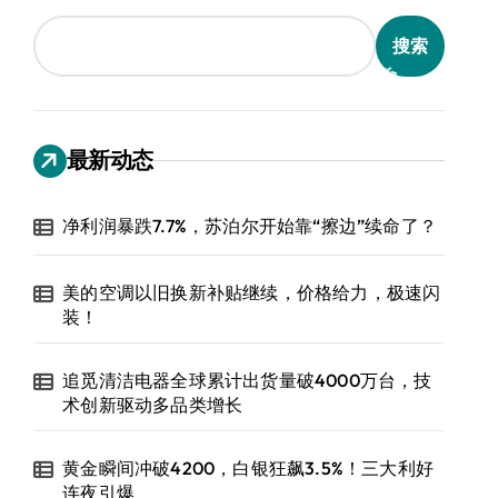
搜索
最新动态
净利润暴跌7.7%，苏泊尔开始靠“擦边”续命了？
美的空调以旧换新补贴继续，价格给力，极速闪
装！
追觅清洁电器全球累计出货量破4000万台，技
术创新驱动多品类增长
黄金瞬间冲破4200，白银狂飙3.5%！三大利好
连夜引爆