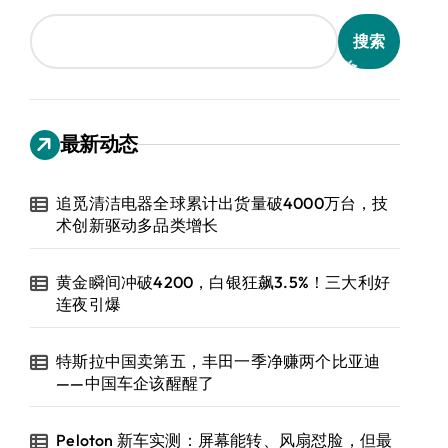
搜索
最新动态
追觅清洁电器全球累计出货量破4000万台，技
术创新驱动多品类增长
黄金瞬间冲破4200，白银狂飙3.5%！三大利好
连夜引爆
特斯拉中国卖第五，丰田一季净赚两个比亚迪
——中国车企该醒醒了
Peloton 新车实测：屏幕能转、风扇怼脸，但最