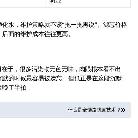
明显
化水，维护策略就不该“拖一拖再说”。滤芯价格
，后面的维护成本往往更高。
题在于，很多污染物无色无味，肉眼根本看不出
追觅清洁电器全球累计出
沉默的时候最容易被遗忘，但也正是在这段沉默
货量破4000万台，技术
经晚了半拍。
创新驱动多品类增长
8 月 6, 2026
什么是全链路抗菌技术？