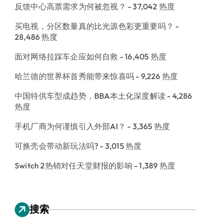
反馈中心高票需求为何被忽视？
- 37,042 热度
买电视，分区数量真的比光源色彩更重要吗？
-
28,486 热度
面对网络拉踩车企应如何自救
- 16,405 热度
哈兰德的世界杯首秀能带来惊喜吗
- 9,226 热度
中国特供车型成趋势，BBA本土化深度解读
- 4,286
热度
手机厂商为何谨慎引入外部AI？
- 3,365 热度
可换壳会带动新玩法吗?
- 3,015 热度
Switch 2热销对任天堂财报的影响
- 1,389 热度
搜索