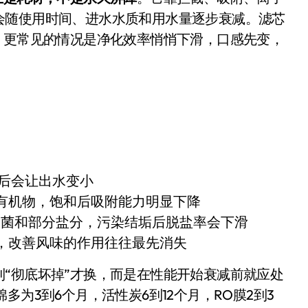
是不送主机，你领不领？
会随使用时间、进水水质和用水量逐步衰减。滤芯
，更常见的情况是净化效率悄悄下滑，口感先变，
！老司机教你3招真·快充
主怒了：车内不是广告屏！
错真的会后悔吗？
TFS的终极对决
冰箱，你中招了吗？
塞后会让出水变小
测，值不值得冲？
有机物，饱和后吸附能力明显下降
Mini LED全球话语权
细菌和部分盐分，污染结垢后脱盐率会下滑
“休克疗法”宣告暂停
，改善风味的作用往往最先消失
开箱”，一边探测射线一边光伏发电
“彻底坏掉”才换，而是在性能开始衰减前就应处
准版逼近4800
为3到6个月，活性炭6到12个月，RO膜2到3