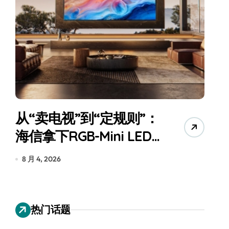
从“卖电视”到“定规则”：
海信拿下RGB-Mini LED
全球话语权
为
8 月 4, 2026
7
热门话题