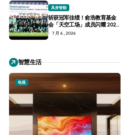
具身智能
斩获冠军佳绩！俞浩教育基金
会「天空工场」成员闪耀 2026
RoboCup 机器人世界杯
7 月 6 , 2026
智慧生活
电视