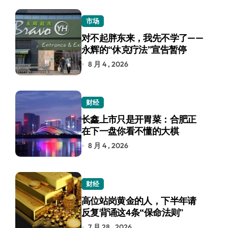
市场
对不起胖东来，我先不学了——
永辉的“休克疗法”宣告暂停
8 月 4 , 2026
财经
长鑫上市只是开胃菜：合肥正
在下一盘你看不懂的大棋
8 月 4 , 2026
财经
高位站岗黄金的人，下半年请
反复背诵这4条“保命法则”
7 月 28 , 2026