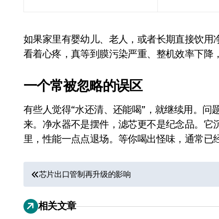
如果家里有婴幼儿、老人，或者长期直接饮用净
看着心疼，真等到膜污染严重、整机效率下降
一个常被忽略的误区
有些人觉得“水还清、还能喝”，就继续用。问
从电视一哥到声学霸主，
来。净水器不是摆件，滤芯更不是纪念品。它
TCL用一套‘完整体系’砸
里，性能一点点退场。等你喝出怪味，通常已
开了回音壁的顶级牌桌
7 月 27, 2026
文
芯片出口管制再升级的影响
章
相关文章
导