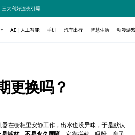
%！三大利好连夜引爆
个比亚迪——中国车企该醒醒了
AI｜人工智能
手机
汽车出行
智慧生活
动漫游
风扇怼脸，但最狠的是那个机械音
卖工作室、网络瘫了，微软这次真急了
大跃进，但鼠标操控才是真·杀手锏？
继续“垂帘听政”？
期更换吗？
17顶配？闪迪这波操作太狠了
储技术给了AI
小鹏的“多事之夏”
面儿——试驾雷克萨斯ES 500e
200亿的债
上是耗材，不是永久屏障
。它靠拦截、吸附、离子