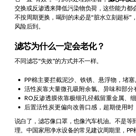
Xbox 25岁生日送壁纸送徽章，就
交换或反渗透来降低污染物负荷，这些能力都
不按周期更换，喝到的未必是“脏水立刻超标”
别再用汽车USB给MacBook充电了
风险后到。
花钱买宝马，启动先看蜘蛛侠？”车
Windows 11家庭版和专业版，选
滤芯为什么一定会老化？
你的U盘格式对了吗？详解exFAT和N
不同滤芯“失效”的方式并不一样。
维修店最怕的“作死”操作：把手机塞
PP棉主要拦截泥沙、铁锈、悬浮物，堵
轻到忽略不计 大疆Mini 2S内录实
活性炭靠大量微孔吸附余氯、异味和部分
从“卖电视”到“定规则”：海信拿下RGB-
RO反渗透膜依靠极细孔径截留重金属、
对不起胖东来，我先不学了——永辉的
后置活性炭更偏向改善口感，超期使用时
国际首次！中国钙钛矿探测器太空“
说白了，滤芯像口罩，也像汽车机油。不是等到
小米涨价！K90跳上3099，小米17标
理。中国家用净水设备的常见建议周期里，PP棉多