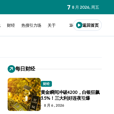
7
8 月 2026, 周五
戏
财经
热搜引力场
关于
返回首页
每日财经
财经
黄金瞬间冲破4200，白银狂飙
3.5%！三大利好连夜引爆
8 月 6 , 2026