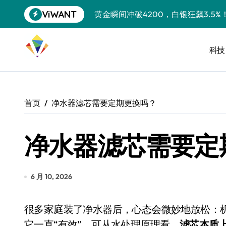
跳
ViWANT
黄金瞬间冲破4200，白银狂飙3.5
转
到
特斯拉中国卖第五，丰田一季净赚两
内
容
科技
Peloton 新车实测：屏幕能转、
Xbox七月大崩盘：裁员3200、
《我的世界》登陆Switch 2：画质
首页
净水器滤芯需要定期更换吗？
谷歌DeepMind创始人辞去CEO，但
净水器滤芯需要定
全球最小U盘，容量却碾压iPhone 
400层堆叠、性能翻倍 三星把最新存
召回X9、合作大众遇冷、高端梦碎：
6 月 10, 2026
比Model 3便宜？不，比Model 3有
很多家庭装了净水器后，心态会微妙地放松：机器在橱柜里安静工作，出水也没异味，于是默认
550亿美金！沙特把EA买了，但背了
它一直“有效”。可从水处理原理看，
滤芯本质