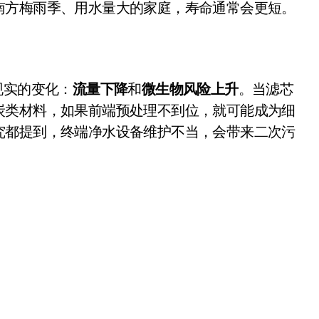
南方梅雨季、用水量大的家庭，寿命通常会更短。
盘你看不懂的大棋
就做错了
GBA SP，情怀拉满
现实的变化：
流量下降
和
微生物风险上升
。当滤芯
盘党也能“以盘换数”了？
炭类材料，如果前端预处理不到位，就可能成为细
避坑+种草
究都提到，终端净水设备维护不当，会带来二次污
Bose却学不会？一文讲透
保姆级教程，有手就会！
0万台，技术创新驱动多品类增长