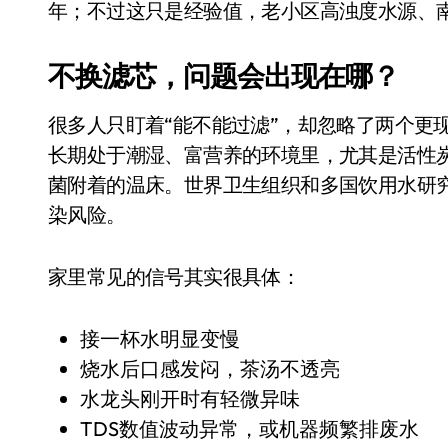
年；不过这只是经验值，老小区高浊度水源、
长鑫上市只是开胃菜：合肥正在下一
耳机低音像白开水？90%的人第一步
不换滤芯，问题会出现在哪？
复古玩家狂喜：Anbernic第三次复刻
很多人只盯着“能不能过滤”，却忽略了两个更
Xbox 360 游戏终于要登 PC，光
长期处于潮湿、富营养的环境里，尤其是活性
AirTag 新版到底香不香？一篇帮你
菌附着的温床。世界卫生组织和多国饮用水研
染风险。
苹果三星偷偷在用的“无感切换”，索尼
Apple Watch 表盘还能这么玩？
家里常见的信号其实很具体：
追觅清洁电器全球累计出货量破400
接一杯水明显变慢
烧水后口感发闷，茶汤不透亮
水龙头刚开时有轻微异味
TDS数值波动异常，或机器频繁排废水