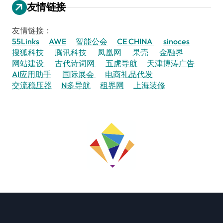
友情链接
友情链接：
55Links
AWE
智能公会
CE CHINA
sinoces
搜狐科技
腾讯科技
凤凰网
果壳
金融界
网站建设
古代诗词网
五虎导航
天津博涛广告
AI应用助手
国际展会
电商礼品代发
交流稳压器
N多导航
租界网
上海装修