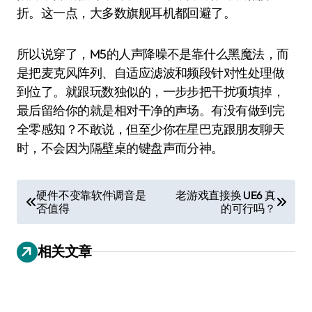
折。这一点，大多数旗舰耳机都回避了。
所以说穿了，M5的人声降噪不是靠什么黑魔法，而
是把麦克风阵列、自适应滤波和频段针对性处理做
到位了。就跟玩数独似的，一步步把干扰项填掉，
最后留给你的就是相对干净的声场。有没有做到完
全零感知？不敢说，但至少你在星巴克跟朋友聊天
时，不会因为隔壁桌的键盘声而分神。
文
硬件不变靠软件调音是
老游戏直接换 UE6 真
否值得
的可行吗？
章
导
相关文章
航