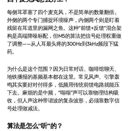
每侧耳罩塞了四个麦克风，不是简单的数量翻倍。
外侧的两个专门捕捉环境噪声，内侧两个则是盯着
残留在耳道里的漏网之鱼。这种“前馈+反馈”混合架
构是高端降噪标配，但M5的算法把信号处理权重做
了调整——从人耳最头疼的300Hz到3kHz频段下猛
药。
为什么是这个范围？因为日常对话、咖啡馆聊天、
地铁播报的基频基本都在这里。常见风声、引擎轰
鸣其实要好对付得多，低频用传统前馈电路就能压
下去。麻烦的是中频，“嗡嗡”声可以靠物理结构吸
收，但人声这种带谐波的复杂波形，必须靠数字信
号处理做减法。
算法是怎么“听”的？