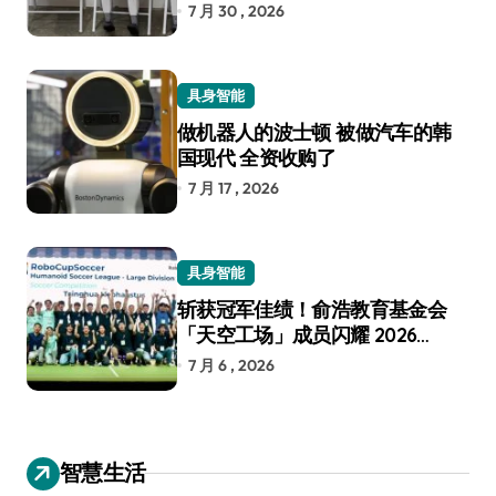
7 月 30 , 2026
具身智能
做机器人的波士顿 被做汽车的韩
国现代 全资收购了
7 月 17 , 2026
具身智能
斩获冠军佳绩！俞浩教育基金会
「天空工场」成员闪耀 2026
RoboCup 机器人世界杯
7 月 6 , 2026
智慧生活