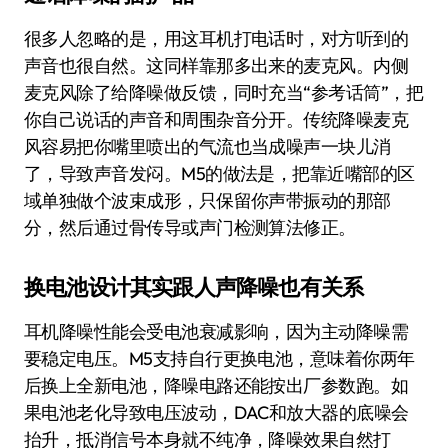
很多人忽略的是，用这耳机打电话时，对方听到的
声音也很自然。这同样靠那多出来的麦克风。内侧
麦克风除了给降噪做反馈，同时充当“参考话筒”，把
你自己说话的声音和周围杂音分开。传统降噪麦克
风容易把你嘴里喷出的气流也当成噪声一块儿消
了，导致声音发闷。M5的做法是，把靠近嘴部的区
域单独做个波束成形，只保留你声带振动的那部
分，然后通过骨传导或声门检测算法修正。
换电池设计其实跟人声降噪也有关系
耳机降噪性能会受电池衰减影响，因为主动降噪需
要稳定电压。M5支持自行更换电池，意味着你两年
后换上全新电池，降噪电路还能按出厂参数跑。如
果电池老化导致电压波动，DAC和放大器的底噪会
抬升，抵消信号本身就不纯净，降噪效果自然打