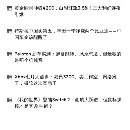
黄金瞬间冲破4200，白银狂飙3.5%！三大利好连夜
引爆
特斯拉中国卖第五，丰田一季净赚两个比亚迪——中
国车企该醒醒了
Peloton 新车实测：屏幕能转、风扇怼脸，但最狠的
是那个机械音
Xbox七月大崩盘：裁员3200、卖工作室、网络瘫
了，微软这次真急了
《我的世界》登陆Switch 2：画质大跃进，但鼠标操
控才是真·杀手锏？