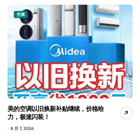
空调
美的空调以旧换新补贴继续，价格给
追
力，极速闪装！
4
长
8 月 7, 2026
8