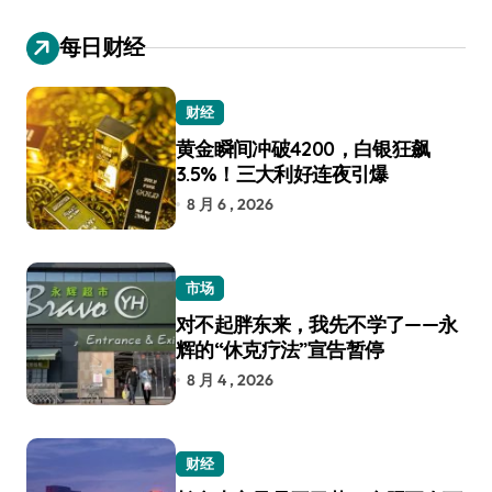
每日财经
财经
黄金瞬间冲破4200，白银狂飙
3.5%！三大利好连夜引爆
8 月 6 , 2026
市场
对不起胖东来，我先不学了——永
辉的“休克疗法”宣告暂停
8 月 4 , 2026
财经