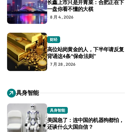
长鑫上市只是开胃菜：合肥正在下
一盘你看不懂的大棋
8 月 4 , 2026
财经
高位站岗黄金的人，下半年请反复
背诵这4条“保命法则”
7 月 28 , 2026
具身智能
具身智能
美国急了：连中国的机器狗都怕，
还谈什么大国自信？