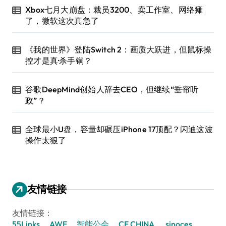
Xbox七月大崩盘：裁员3200、卖工作室、网络瘫
了，微软这次真急了
《我的世界》登陆Switch 2：画质大跃进，但鼠标操
控才是真·杀手锏？
谷歌DeepMind创始人辞去CEO，但继续“垂帘听
政”？
全球最小U盘，容量却碾压iPhone 17顶配？闪迪这波
操作太狠了
友情链接
友情链接：
55Links
AWE
智能公会
CE CHINA
sinoces