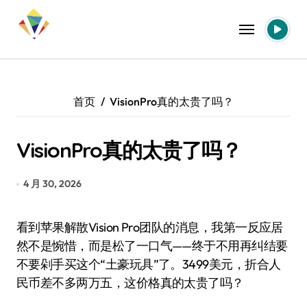
跳
转
到
内
容
首页
VisionPro真的太贵了吗？
VisionPro真的太贵了吗？
4 月 30, 2026
看到苹果解散Vision Pro团队的消息，我第一反应居
然不是惋惜，而是松了一口气——终于不用再纠结要
不要剁手买这个“土豪玩具”了。3499美元，折合人
民币差不多两万五，这价格真的太贵了吗？