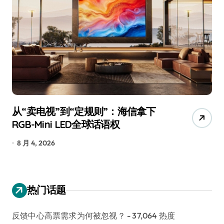
从“卖电视”到“定规则”：海信拿下
追
RGB-Mini LED全球话语权
已
8 月 4, 2026
7
热门话题
反馈中心高票需求为何被忽视？
- 37,064 热度