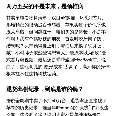
两万五买的不是未来，是颈椎病
其实单纯看物料清单，双目4K微显、M系列芯片、
那堆精密的眼动追踪传感器，苹果卖这个价似乎也
没太离谱。但问题在于，咱们买的是体验，不是零
件啊！我有个搞影视的朋友，首发时咬牙掏了钱，
结果呢？头带勒得像上刑，哪怕后来换了改良版，
戴半小时脖子依然酸得想骂人。他原本以为能沉浸
式看片剪视频，最后还是乖乖坐回MacBook前。说
白了，这玩意儿的“隐形成本”太高了，高到你的身体
根本扛不住这顿科技猛药。
退货率创纪录，到底是谁的锅？
据说全周期才卖了不到60万台，退货率还直接破了
苹果的历史记录，连当年iPhone 4的“天线门”都没这
么惨。这说明了啥？说明大家不是单纯嫌标价贵，