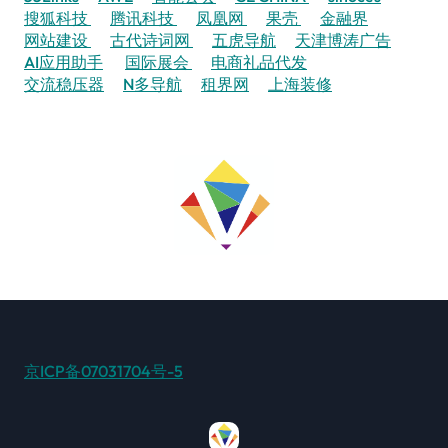
搜狐科技
腾讯科技
凤凰网
果壳
金融界
网站建设
古代诗词网
五虎导航
天津博涛广告
AI应用助手
国际展会
电商礼品代发
交流稳压器
N多导航
租界网
上海装修
京ICP备07031704号-5