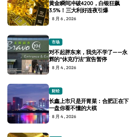
黄金瞬间冲破4200，白银狂飙
3.5%！三大利好连夜引爆
8 月 6 , 2026
市场
对不起胖东来，我先不学了——永
辉的“休克疗法”宣告暂停
8 月 4 , 2026
财经
长鑫上市只是开胃菜：合肥正在下
一盘你看不懂的大棋
8 月 4 , 2026