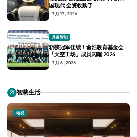
国现代 全资收购了
7 月 17 , 2026
具身智能
斩获冠军佳绩！俞浩教育基金会
「天空工场」成员闪耀 2026
RoboCup 机器人世界杯
7 月 6 , 2026
智慧生活
电视