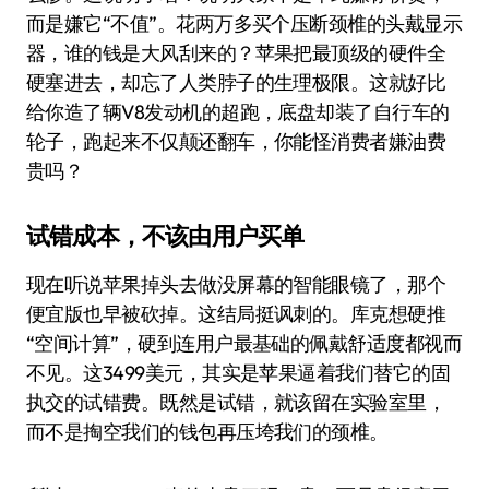
而是嫌它“不值”。花两万多买个压断颈椎的头戴显示
器，谁的钱是大风刮来的？苹果把最顶级的硬件全
硬塞进去，却忘了人类脖子的生理极限。这就好比
给你造了辆V8发动机的超跑，底盘却装了自行车的
轮子，跑起来不仅颠还翻车，你能怪消费者嫌油费
贵吗？
试错成本，不该由用户买单
现在听说苹果掉头去做没屏幕的智能眼镜了，那个
便宜版也早被砍掉。这结局挺讽刺的。库克想硬推
“空间计算”，硬到连用户最基础的佩戴舒适度都视而
不见。这3499美元，其实是苹果逼着我们替它的固
执交的试错费。既然是试错，就该留在实验室里，
而不是掏空我们的钱包再压垮我们的颈椎。