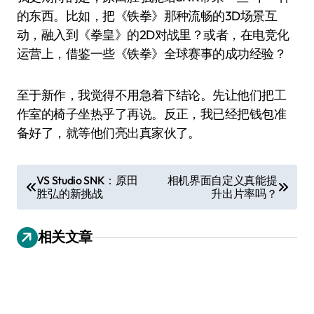
的东西。比如，把《铁拳》那种流畅的3D场景互
动，融入到《拳皇》的2D对战里？或者，在电竞化
运营上，借鉴一些《铁拳》全球赛事的成功经验？
至于新作，我觉得不用急着下结论。先让他们把工
作室的椅子坐热乎了再说。反正，我已经把钱包准
备好了，就等他们亮出真家伙了。
文
VS Studio SNK：原田
相机界面自定义真能提
胜弘的新挑战
升出片率吗？
章
导
相关文章
航