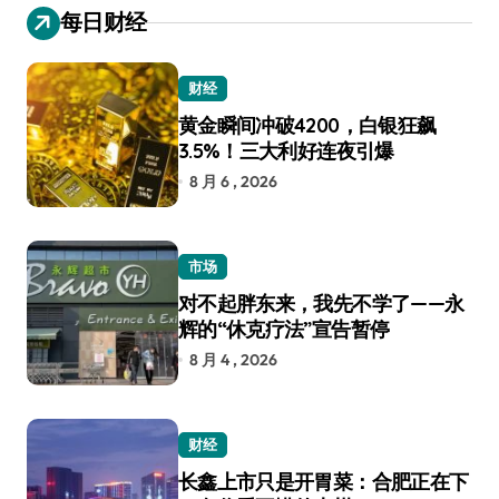
每日财经
财经
黄金瞬间冲破4200，白银狂飙
3.5%！三大利好连夜引爆
8 月 6 , 2026
市场
对不起胖东来，我先不学了——永
辉的“休克疗法”宣告暂停
8 月 4 , 2026
财经
长鑫上市只是开胃菜：合肥正在下