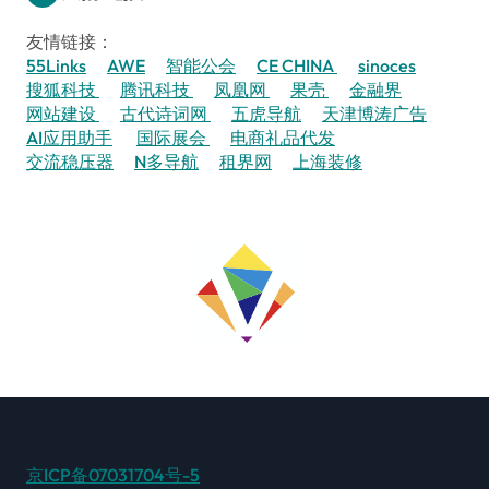
友情链接：
55Links
AWE
智能公会
CE CHINA
sinoces
搜狐科技
腾讯科技
凤凰网
果壳
金融界
网站建设
古代诗词网
五虎导航
天津博涛广告
AI应用助手
国际展会
电商礼品代发
交流稳压器
N多导航
租界网
上海装修
京ICP备07031704号-5