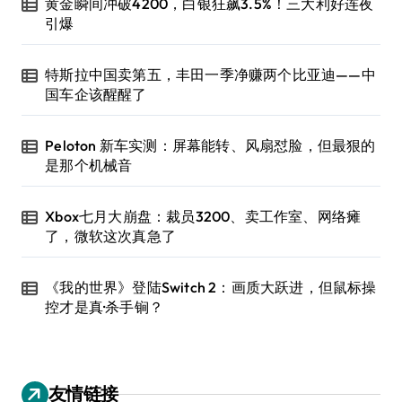
黄金瞬间冲破4200，白银狂飙3.5%！三大利好连夜
引爆
特斯拉中国卖第五，丰田一季净赚两个比亚迪——中
国车企该醒醒了
Peloton 新车实测：屏幕能转、风扇怼脸，但最狠的
是那个机械音
Xbox七月大崩盘：裁员3200、卖工作室、网络瘫
了，微软这次真急了
《我的世界》登陆Switch 2：画质大跃进，但鼠标操
控才是真·杀手锏？
友情链接