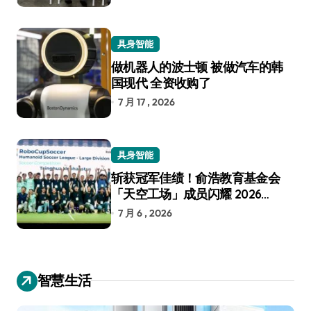
具身智能
做机器人的波士顿 被做汽车的韩
国现代 全资收购了
7 月 17 , 2026
具身智能
斩获冠军佳绩！俞浩教育基金会
「天空工场」成员闪耀 2026
RoboCup 机器人世界杯
7 月 6 , 2026
智慧生活