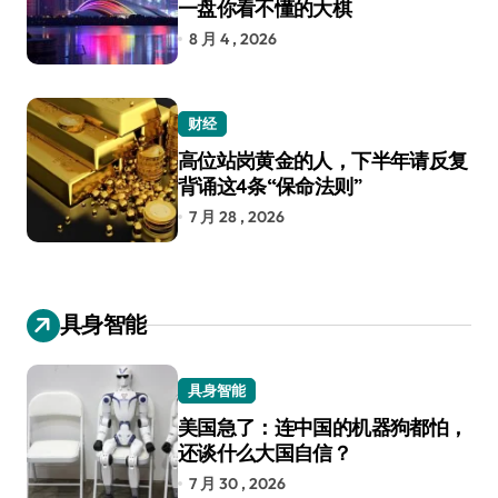
一盘你看不懂的大棋
8 月 4 , 2026
财经
高位站岗黄金的人，下半年请反复
背诵这4条“保命法则”
7 月 28 , 2026
具身智能
具身智能
美国急了：连中国的机器狗都怕，
还谈什么大国自信？
7 月 30 , 2026