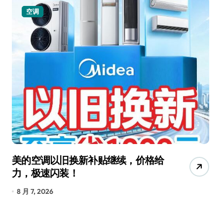
空调
美的空调以旧换新补贴继续，价格给
追
力，极速闪装！
4
长
8 月 7, 2026
8