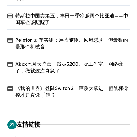
特斯拉中国卖第五，丰田一季净赚两个比亚迪——中
国车企该醒醒了
Peloton 新车实测：屏幕能转、风扇怼脸，但最狠的
是那个机械音
Xbox七月大崩盘：裁员3200、卖工作室、网络瘫
了，微软这次真急了
《我的世界》登陆Switch 2：画质大跃进，但鼠标操
控才是真·杀手锏？
友情链接