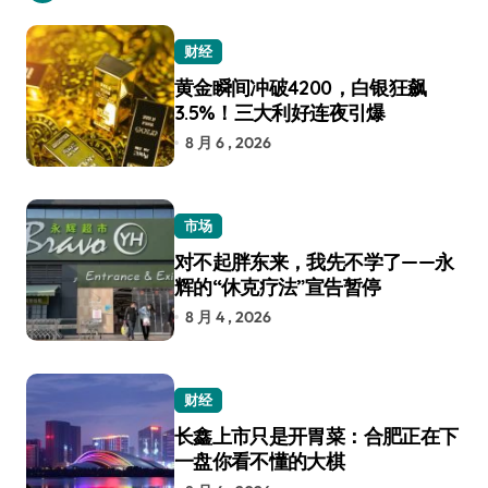
财经
黄金瞬间冲破4200，白银狂飙
3.5%！三大利好连夜引爆
8 月 6 , 2026
市场
对不起胖东来，我先不学了——永
辉的“休克疗法”宣告暂停
8 月 4 , 2026
财经
长鑫上市只是开胃菜：合肥正在下
一盘你看不懂的大棋