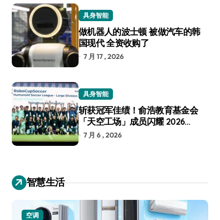
具身智能
做机器人的波士顿 被做汽车的韩
国现代 全资收购了
7 月 17 , 2026
具身智能
斩获冠军佳绩！俞浩教育基金会
「天空工场」成员闪耀 2026
RoboCup 机器人世界杯
7 月 6 , 2026
智慧生活
空调