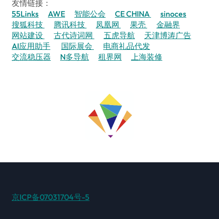
友情链接：
55Links
AWE
智能公会
CE CHINA
sinoces
搜狐科技
腾讯科技
凤凰网
果壳
金融界
网站建设
古代诗词网
五虎导航
天津博涛广告
AI应用助手
国际展会
电商礼品代发
交流稳压器
N多导航
租界网
上海装修
京ICP备07031704号-5