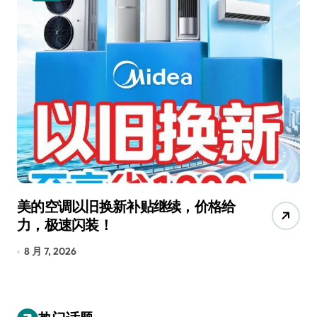
美的空调以旧换新补贴继续，价格给
追
力，极速闪装！
4
长
8 月 7, 2026
8