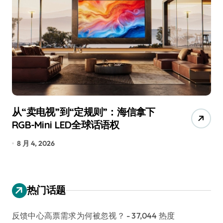
从“卖电视”到“定规则”：海信拿下
追
RGB-Mini LED全球话语权
已
8 月 4, 2026
7
热门话题
反馈中心高票需求为何被忽视？
- 37,044 热度