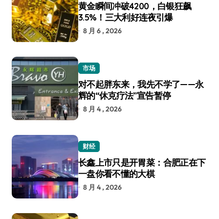
黄金瞬间冲破4200，白银狂飙
3.5%！三大利好连夜引爆
8 月 6 , 2026
市场
对不起胖东来，我先不学了——永
辉的“休克疗法”宣告暂停
8 月 4 , 2026
财经
长鑫上市只是开胃菜：合肥正在下
一盘你看不懂的大棋
8 月 4 , 2026