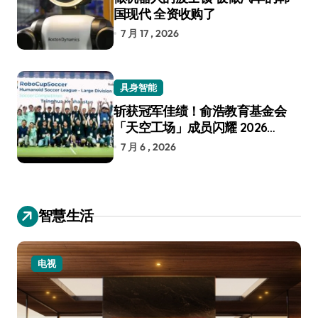
国现代 全资收购了
7 月 17 , 2026
具身智能
斩获冠军佳绩！俞浩教育基金会
「天空工场」成员闪耀 2026
RoboCup 机器人世界杯
7 月 6 , 2026
智慧生活
电视