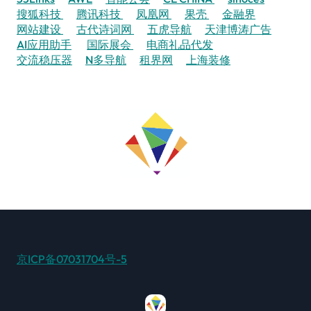
搜狐科技
腾讯科技
凤凰网
果壳
金融界
网站建设
古代诗词网
五虎导航
天津博涛广告
AI应用助手
国际展会
电商礼品代发
交流稳压器
N多导航
租界网
上海装修
京ICP备07031704号-5