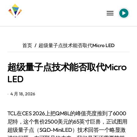
跳
转
到
内
容
首页
超级量子点技术能否取代Micro LED
超级量子点技术能否取代Micro
LED
4 月 18, 2026
TCL在CES 2026上把QM8L的峰值亮度推到了6000
尼特，这个售价2500美元的65英寸巨兽，正试图用
超级量子点（SQD-MiniLED）技术回答一个略显激