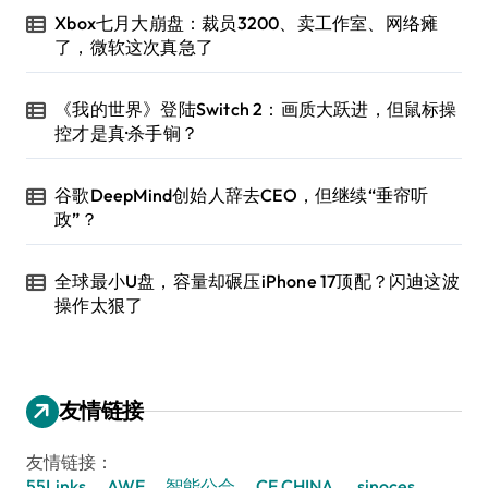
Xbox七月大崩盘：裁员3200、卖工作室、网络瘫
了，微软这次真急了
《我的世界》登陆Switch 2：画质大跃进，但鼠标操
控才是真·杀手锏？
谷歌DeepMind创始人辞去CEO，但继续“垂帘听
政”？
全球最小U盘，容量却碾压iPhone 17顶配？闪迪这波
操作太狠了
友情链接
友情链接：
55Links
AWE
智能公会
CE CHINA
sinoces