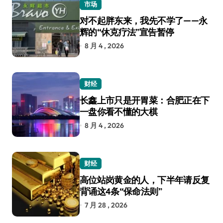
市场
对不起胖东来，我先不学了——永
辉的“休克疗法”宣告暂停
8 月 4 , 2026
财经
长鑫上市只是开胃菜：合肥正在下
一盘你看不懂的大棋
8 月 4 , 2026
财经
高位站岗黄金的人，下半年请反复
背诵这4条“保命法则”
7 月 28 , 2026