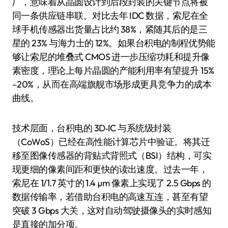
厂，意味着从晶圆设计到后段封装的关键节点将被
同一条供应链串联。对比去年 IDC 数据，索尼在全
球手机传感器出货量占比约 38%，紧随其后的是三
星的 23% 与海力士的 12%。如果台积电的制程优势能
够让索尼的堆叠式 CMOS 进一步压缩功耗和提升像
素密度，理论上每片晶圆的产能利用率有望提升 15%
–20%，从而在高端旗舰市场形成更具竞争力的成本
曲线。
技术层面，台积电的 3D‑IC 与系统级封装
（CoWoS）已经在高性能计算芯片中验证。将其迁
移至图像传感器的背贴式背照式（BSI）结构，可实
现更细的像素间距和更快的读出速度。过去一年，
索尼在 1/1.7 英寸的 1.4 µm 像素上实现了 2.5 Gbps 的
数据传输率，若借助台积电的高速互连，甚至有望
突破 3 Gbps 大关，这对自动驾驶摄像头的实时感知
是直接的加分项。