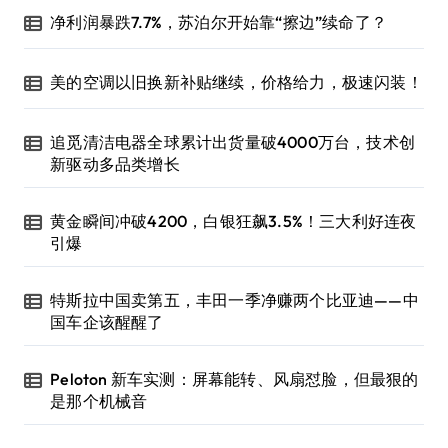
净利润暴跌7.7%，苏泊尔开始靠“擦边”续命了？
美的空调以旧换新补贴继续，价格给力，极速闪装！
追觅清洁电器全球累计出货量破4000万台，技术创
新驱动多品类增长
黄金瞬间冲破4200，白银狂飙3.5%！三大利好连夜
引爆
特斯拉中国卖第五，丰田一季净赚两个比亚迪——中
国车企该醒醒了
Peloton 新车实测：屏幕能转、风扇怼脸，但最狠的
是那个机械音