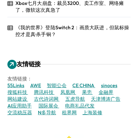
Xbox七月大崩盘：裁员3200、卖工作室、网络瘫
了，微软这次真急了
《我的世界》登陆Switch 2：画质大跃进，但鼠标操
控才是真·杀手锏？
友情链接
友情链接：
55Links
AWE
智能公会
CE CHINA
sinoces
搜狐科技
腾讯科技
凤凰网
果壳
金融界
网站建设
古代诗词网
五虎导航
天津博涛广告
AI应用助手
国际展会
电商礼品代发
交流稳压器
N多导航
租界网
上海装修