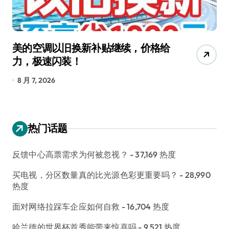
美的空调以旧换新补贴继续，价格给
追
力，极速闪装！
4
长
8 月 7, 2026
8
热门话题
反馈中心高票需求为何被忽视？
- 37,169 热度
买电视，分区数量真的比光源色彩更重要吗？
- 28,990
热度
面对网络拉踩车企应如何自救
- 16,704 热度
哈兰德的世界杯首秀能带来惊喜吗
- 9,521 热度