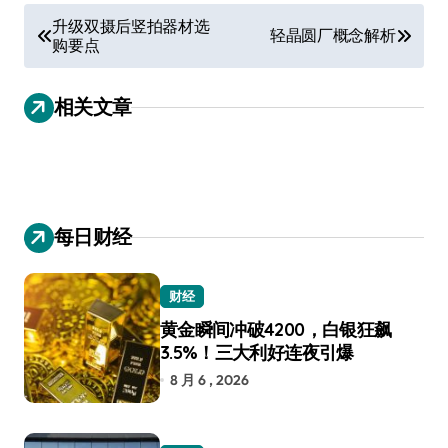
文
升级双摄后竖拍器材选
轻晶圆厂概念解析
购要点
章
导
相关文章
航
每日财经
财经
黄金瞬间冲破4200，白银狂飙
3.5%！三大利好连夜引爆
8 月 6 , 2026