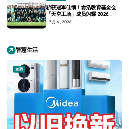
斩获冠军佳绩！俞浩教育基金会
「天空工场」成员闪耀 2026
RoboCup 机器人世界杯
7 月 6 , 2026
智慧生活
空调