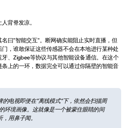
开箱”，一边探测射线一边光伏发电
准版逼近4800
让人背脊发凉。
盘你看不懂的大棋
就做错了
名曰"智能交互"。断网确实能阻止实时直播，但
后门，谁敢保证这些传感器不会在本地进行某种处
GBA SP，情怀拉满
、Zigbee等协议与其他智能设备通信。在这个
盘党也能“以盘换数”了？
链条上的一环，数据完全可以通过你隔壁的智能音
避坑+种草
边”续命了？
的电视即便在"离线模式"下，依然会扫描周
用户的环境画像。这就像是一个被蒙住眼睛的间
听，用鼻子闻。