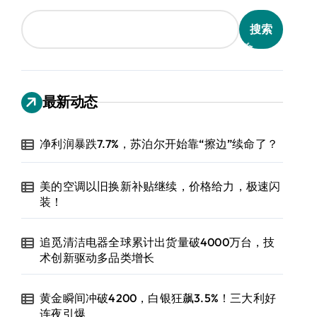
搜索
最新动态
净利润暴跌7.7%，苏泊尔开始靠“擦边”续命了？
美的空调以旧换新补贴继续，价格给力，极速闪
装！
追觅清洁电器全球累计出货量破4000万台，技
术创新驱动多品类增长
黄金瞬间冲破4200，白银狂飙3.5%！三大利好
连夜引爆