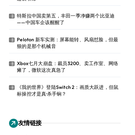
特斯拉中国卖第五，丰田一季净赚两个比亚迪
——中国车企该醒醒了
Peloton 新车实测：屏幕能转、风扇怼脸，但最
狠的是那个机械音
Xbox七月大崩盘：裁员3200、卖工作室、网络
瘫了，微软这次真急了
《我的世界》登陆Switch 2：画质大跃进，但鼠
标操控才是真·杀手锏？
友情链接