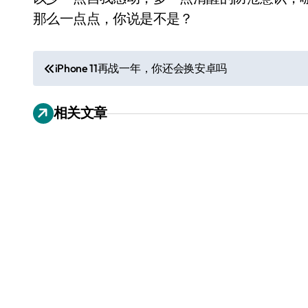
那么一点点，你说是不是？
文
iPhone 11再战一年，你还会换安卓吗
章
相关文章
导
航
追觅、石头科技注意：你
们的扫地机已被美国认定
为“战略武器”
7 月 30, 2026