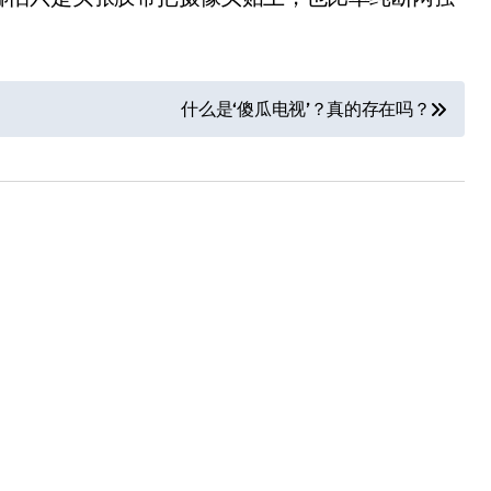
什么是‘傻瓜电视’？真的存在吗？
净利润暴跌7.7%，苏泊尔
开始靠“擦边”续命了？
8 月 7, 2026