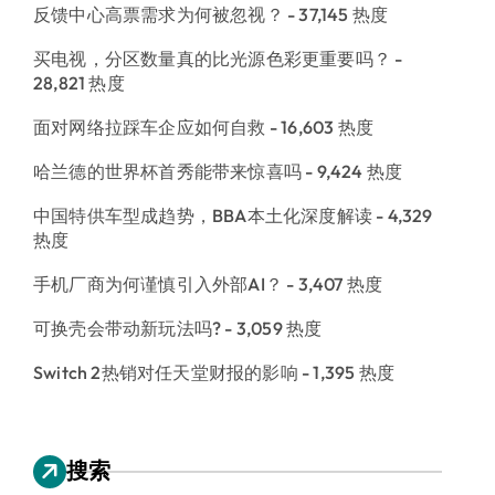
反馈中心高票需求为何被忽视？
- 37,145 热度
买电视，分区数量真的比光源色彩更重要吗？
-
28,821 热度
面对网络拉踩车企应如何自救
- 16,603 热度
哈兰德的世界杯首秀能带来惊喜吗
- 9,424 热度
中国特供车型成趋势，BBA本土化深度解读
- 4,329
热度
手机厂商为何谨慎引入外部AI？
- 3,407 热度
可换壳会带动新玩法吗?
- 3,059 热度
Switch 2热销对任天堂财报的影响
- 1,395 热度
搜索