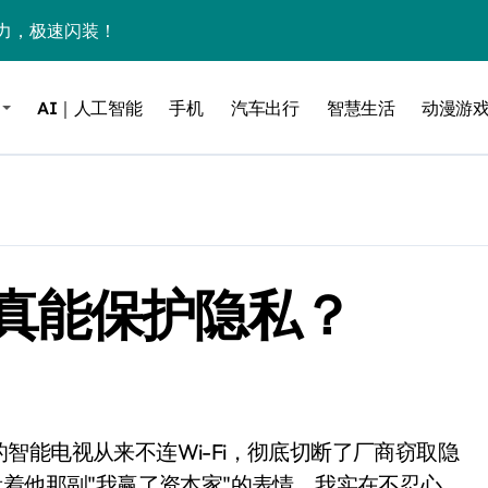
力，极速闪装！
0万台，技术创新驱动多品类增长
AI｜人工智能
手机
汽车出行
智慧生活
动漫游
%！三大利好连夜引爆
个比亚迪——中国车企该醒醒了
风扇怼脸，但最狠的是那个机械音
卖工作室、网络瘫了，微软这次真急了
真能保护隐私？
大跃进，但鼠标操控才是真·杀手锏？
继续“垂帘听政”？
17顶配？闪迪这波操作太狠了
储技术给了AI
小鹏的“多事之夏”
看着他那副"我赢了资本家"的表情，我实在不忍心