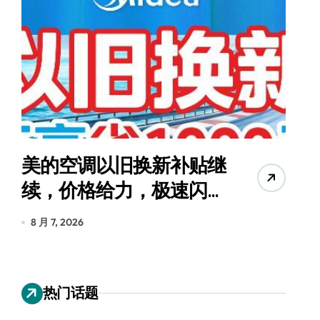
美的空调以旧换新补贴继
续，价格给力，极速闪
货
装！
8 月 7, 2026
8
热门话题