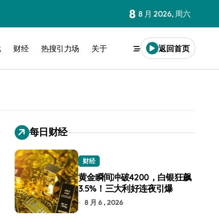
8
8 月 2026, 周六
戏
财经
热搜引力场
关于
返回首页
每日财经
财经
黄金瞬间冲破4200，白银狂飙
3.5%！三大利好连夜引爆
8 月 6 , 2026