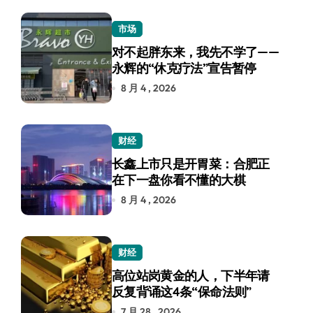
市场
对不起胖东来，我先不学了——
永辉的“休克疗法”宣告暂停
8 月 4 , 2026
财经
长鑫上市只是开胃菜：合肥正
在下一盘你看不懂的大棋
8 月 4 , 2026
财经
高位站岗黄金的人，下半年请
反复背诵这4条“保命法则”
7 月 28 , 2026