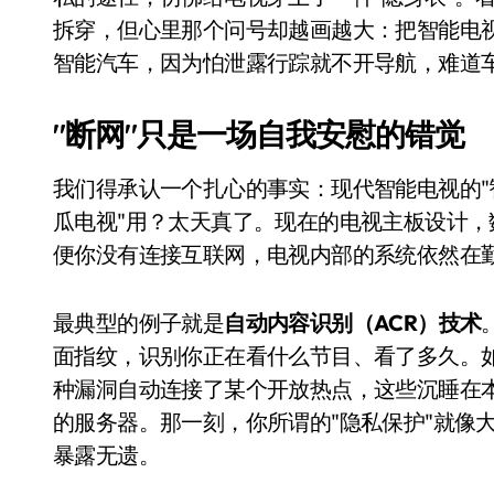
比Model 3便宜？不，比Model 3有
拆穿，但心里那个问号却越画越大：把智能电
智能汽车，因为怕泄露行踪就不开导航，难道
550亿美金！沙特把EA买了，但背了
Xbox 25岁生日送壁纸送徽章，就
"断网"只是一场自我安慰的错觉
别再用汽车USB给MacBook充电了
我们得承认一个扎心的事实：现代智能电视的"智
花钱买宝马，启动先看蜘蛛侠？”车
瓜电视"用？太天真了。现在的电视主板设计
Windows 11家庭版和专业版，选
便你没有连接互联网，电视内部的系统依然在
你的U盘格式对了吗？详解exFAT和N
最典型的例子就是
自动内容识别（ACR）技术
维修店最怕的“作死”操作：把手机塞
面指纹，识别你正在看什么节目、看了多久。
轻到忽略不计 大疆Mini 2S内录实
种漏洞自动连接了某个开放热点，这些沉睡在
的服务器。那一刻，你所谓的"隐私保护"就像
从“卖电视”到“定规则”：海信拿下RGB-
暴露无遗。
对不起胖东来，我先不学了——永辉的