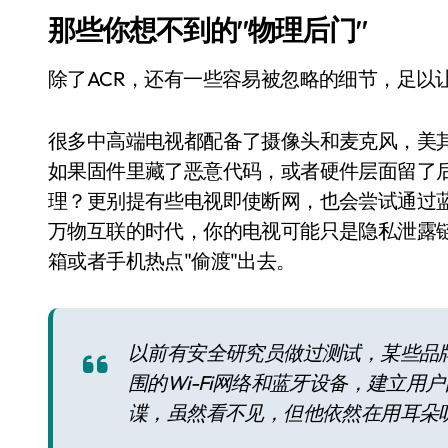
国际首次！中国钙钛矿探测器太空“
那些你想不到的"物理后门"
小米涨价！K90跳上3099，小米17标
除了ACR，还有一些容易被忽略的细节，足以
长鑫上市只是开胃菜：合肥正在下一
耳机低音像白开水？90%的人第一步
很多中高端电视都配备了摄像头和麦克风，美其
如果固件里藏了恶意代码，或者硬件层面留了
复古玩家狂喜：Anbernic第三次复刻
理？更别提有些电视即使断网，也会尝试通过蓝牙
Xbox 360 游戏终于要登 PC，光
万物互联的时代，你的电视可能只是隐私泄露
AirTag 新版到底香不香？一篇帮你
箱或者手机热点"偷渡"出去。
净利润暴跌7.7%，苏泊尔开始靠“擦
以前有安全研究员做过测试，某些品牌
围的Wi-Fi网络和蓝牙设备，建立
谍，虽然看不见，但他依然在用耳朵