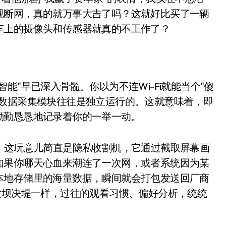
面儿——试驾雷克萨斯ES 500e
视断网，真的就万事大吉了吗？这就好比买了一辆
车上的摄像头和传感器就真的不工作了？
200亿的债
是不送主机，你领不领？
！老司机教你3招真·快充
能"早已深入骨髓。你以为不连Wi-Fi就能当个"傻
主怒了：车内不是广告屏！
，数据采集模块往往是独立运行的。这就意味着，即
错真的会后悔吗？
勤勤恳恳地记录着你的一举一动。
TFS的终极对决
。这玩意儿简直是隐私收割机，它通过截取屏幕画
冰箱，你中招了吗？
如果你哪天心血来潮连了一次网，或者系统因为某
测，值不值得冲？
本地存储里的海量数据，瞬间就会打包发送回厂商
大坝决堤一样，过往的观看习惯、偏好分析，统统
Mini LED全球话语权
“休克疗法”宣告暂停