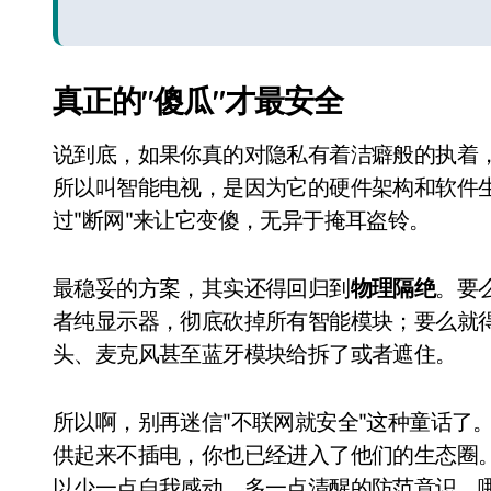
真正的"傻瓜"才最安全
说到底，如果你真的对隐私有着洁癖般的执着，
所以叫智能电视，是因为它的硬件架构和软件
过"断网"来让它变傻，无异于掩耳盗铃。
最稳妥的方案，其实还得回归到
物理隔绝
。要
小家电
者纯显示器，彻底砍掉所有智能模块；要么就
头、麦克风甚至蓝牙模块给拆了或者遮住。
所以啊，别再迷信"不联网就安全"这种童话了
供起来不插电，你也已经进入了他们的生态圈
以少一点自我感动，多一点清醒的防范意识，