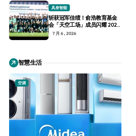
具身智能
斩获冠军佳绩！俞浩教育基金
会「天空工场」成员闪耀 2026
RoboCup 机器人世界杯
7 月 6 , 2026
智慧生活
空调