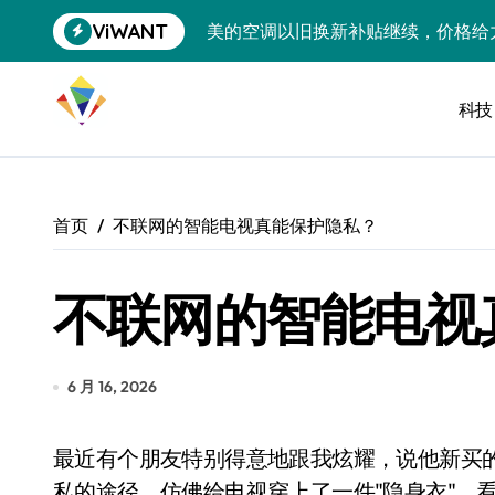
跳
ViWANT
美的空调以旧换新补贴继续，价格给
转
到
追觅清洁电器全球累计出货量破400
内
容
科技
黄金瞬间冲破4200，白银狂飙3.5
特斯拉中国卖第五，丰田一季净赚两
Peloton 新车实测：屏幕能转、
首页
不联网的智能电视真能保护隐私？
Xbox七月大崩盘：裁员3200、
不联网的智能电视
《我的世界》登陆Switch 2：画质
谷歌DeepMind创始人辞去CEO，但
全球最小U盘，容量却碾压iPhone 
6 月 16, 2026
400层堆叠、性能翻倍 三星把最新存
最近有个朋友特别得意地跟我炫耀，说他新买的智能电视从来不连Wi-Fi，彻底切断了厂商窃取隐
召回X9、合作大众遇冷、高端梦碎：
私的途径，仿佛给电视穿上了一件"隐身衣"。