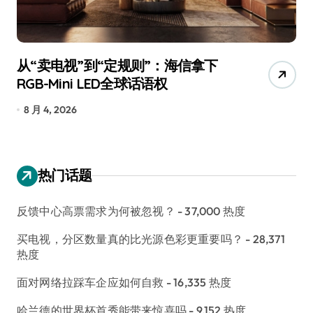
从“卖电视”到“定规则”：海信拿下
追
RGB-Mini LED全球话语权
已
8 月 4, 2026
7
热门话题
反馈中心高票需求为何被忽视？
- 37,000 热度
买电视，分区数量真的比光源色彩更重要吗？
- 28,371
热度
面对网络拉踩车企应如何自救
- 16,335 热度
哈兰德的世界杯首秀能带来惊喜吗
- 9,152 热度