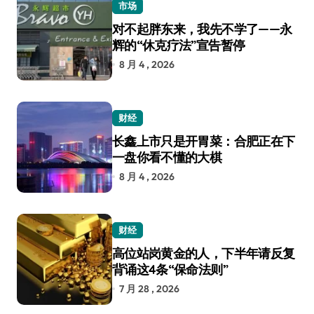
市场
对不起胖东来，我先不学了——永
辉的“休克疗法”宣告暂停
8 月 4 , 2026
财经
长鑫上市只是开胃菜：合肥正在下
一盘你看不懂的大棋
8 月 4 , 2026
财经
高位站岗黄金的人，下半年请反复
背诵这4条“保命法则”
7 月 28 , 2026