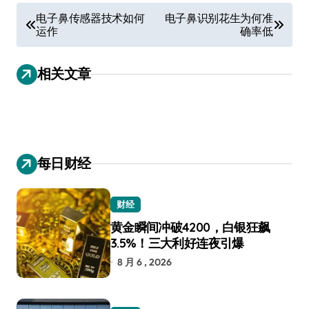
文
电子鼻传感器技术如何
电子鼻识别花生为何准
运作
确率低
章
导
相关文章
航
每日财经
财经
黄金瞬间冲破4200，白银狂飙
3.5%！三大利好连夜引爆
8 月 6 , 2026