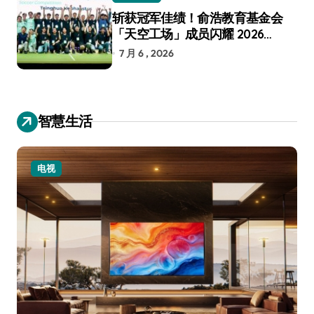
斩获冠军佳绩！俞浩教育基金会
「天空工场」成员闪耀 2026
RoboCup 机器人世界杯
7 月 6 , 2026
智慧生活
电视