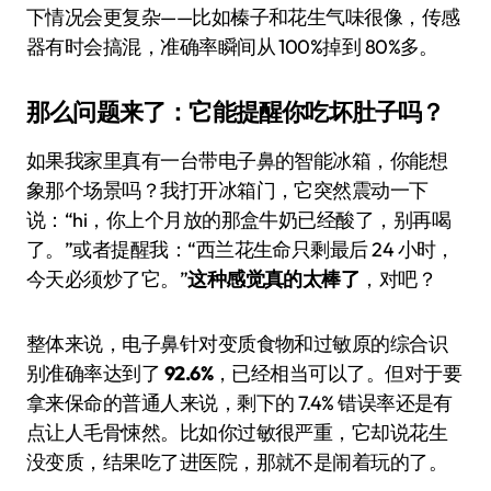
下情况会更复杂——比如榛子和花生气味很像，传感
器有时会搞混，准确率瞬间从 100%掉到 80%多。
那么问题来了：它能提醒你吃坏肚子吗？
如果我家里真有一台带电子鼻的智能冰箱，你能想
象那个场景吗？我打开冰箱门，它突然震动一下
说：“hi，你上个月放的那盒牛奶已经酸了，别再喝
了。”或者提醒我：“西兰花生命只剩最后 24 小时，
今天必须炒了它。”
这种感觉真的太棒了
，对吧？
整体来说，电子鼻针对变质食物和过敏原的综合识
别准确率达到了
92.6%
，已经相当可以了。但对于要
拿来保命的普通人来说，剩下的 7.4% 错误率还是有
点让人毛骨悚然。比如你过敏很严重，它却说花生
没变质，结果吃了进医院，那就不是闹着玩的了。