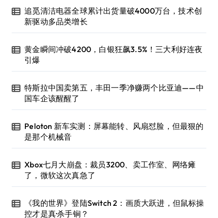
追觅清洁电器全球累计出货量破4000万台，技术创
新驱动多品类增长
黄金瞬间冲破4200，白银狂飙3.5%！三大利好连夜
引爆
特斯拉中国卖第五，丰田一季净赚两个比亚迪——中
国车企该醒醒了
Peloton 新车实测：屏幕能转、风扇怼脸，但最狠的
是那个机械音
Xbox七月大崩盘：裁员3200、卖工作室、网络瘫
了，微软这次真急了
《我的世界》登陆Switch 2：画质大跃进，但鼠标操
控才是真·杀手锏？