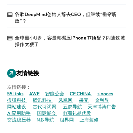
谷歌DeepMind创始人辞去CEO，但继续“垂帘听
政”？
全球最小U盘，容量却碾压iPhone 17顶配？闪迪这波
操作太狠了
友情链接
友情链接：
55Links
AWE
智能公会
CE CHINA
sinoces
搜狐科技
腾讯科技
凤凰网
果壳
金融界
网站建设
古代诗词网
五虎导航
天津博涛广告
AI应用助手
国际展会
电商礼品代发
交流稳压器
N多导航
租界网
上海装修