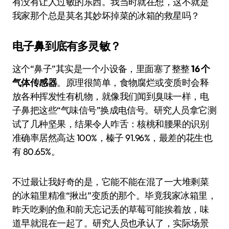
有没有让人过敏的东西。我当时就在想，这不就是
我家那个总是莫名其妙坏掉菜的冰箱的救星吗？
电子鼻到底有多灵敏？
这个“鼻子”其实是一个小设备，里面塞了整整
16 个
气体传感器
。原理很简单，食物腐烂或变质时会释
放各种挥发性有机物，就像我们闻到臭味一样，电
子鼻把这些“气味信号”换成电信号。研究人员拿它测
试了几种坚果，结果令人咋舌：核桃和腰果的识别
准确率居然高达 100%，榛子 91.96%，最差的花生也
有 80.65%。
不过最让我好奇的是，它能不能在混了一大堆剩菜
的冰箱里精准“揪出”变质的那个。毕竟我家冰箱里，
昨天吃剩的鱼和前天忘记丢的草莓可能挨着放，味
道早就混在一起了。研究人员也承认了，实际场景