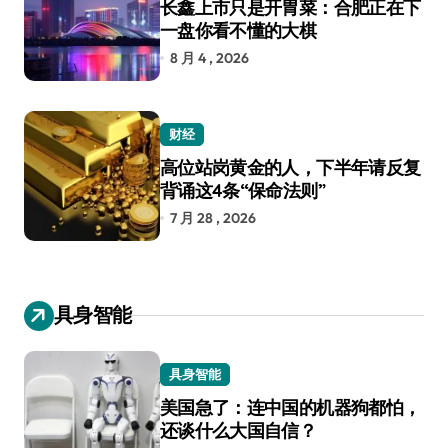
长鑫上市只是开胃菜：合肥正在下
一盘你看不懂的大棋
8 月 4 , 2026
财经
高位站岗黄金的人，下半年请反复
背诵这4条“保命法则”
7 月 28 , 2026
具身智能
具身智能
美国急了：连中国的机器狗都怕，
还谈什么大国自信？