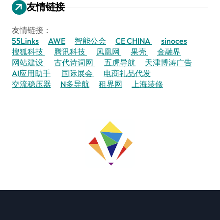
友情链接
友情链接：
55Links
AWE
智能公会
CE CHINA
sinoces
搜狐科技
腾讯科技
凤凰网
果壳
金融界
网站建设
古代诗词网
五虎导航
天津博涛广告
AI应用助手
国际展会
电商礼品代发
交流稳压器
N多导航
租界网
上海装修