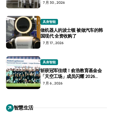
7 月 30 , 2026
具身智能
做机器人的波士顿 被做汽车的韩
国现代 全资收购了
7 月 17 , 2026
具身智能
斩获冠军佳绩！俞浩教育基金会
「天空工场」成员闪耀 2026
RoboCup 机器人世界杯
7 月 6 , 2026
智慧生活