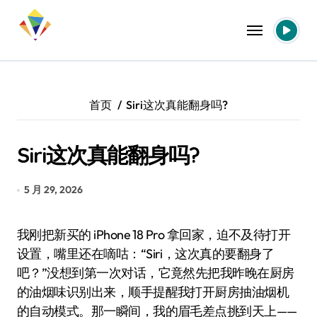
跳
转
到
内
容
首页
Siri这次真能翻身吗?
Siri这次真能翻身吗?
5 月 29, 2026
我刚把新买的 iPhone 18 Pro 拿回家，迫不及待打开
设置，嘴里还在嘀咕：“Siri，这次真的要翻身了
吧？”没想到第一次对话，它竟然先把我昨晚在厨房
的油烟味识别出来，顺手提醒我打开厨房抽油烟机
的自动模式。那一瞬间，我的眉毛差点挑到天上——