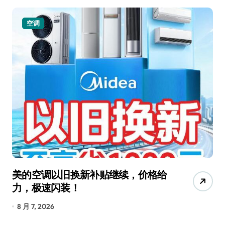
空调
美的空调以旧换新补贴继续，价格给
追
力，极速闪装！
4
长
8 月 7, 2026
8