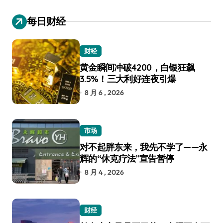
每日财经
财经
黄金瞬间冲破4200，白银狂飙
3.5%！三大利好连夜引爆
8 月 6 , 2026
市场
对不起胖东来，我先不学了——永
辉的“休克疗法”宣告暂停
8 月 4 , 2026
财经