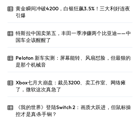
黄金瞬间冲破4200，白银狂飙3.5%！三大利好连夜
引爆
特斯拉中国卖第五，丰田一季净赚两个比亚迪——中
国车企该醒醒了
Peloton 新车实测：屏幕能转、风扇怼脸，但最狠的
是那个机械音
Xbox七月大崩盘：裁员3200、卖工作室、网络瘫
了，微软这次真急了
《我的世界》登陆Switch 2：画质大跃进，但鼠标操
控才是真·杀手锏？