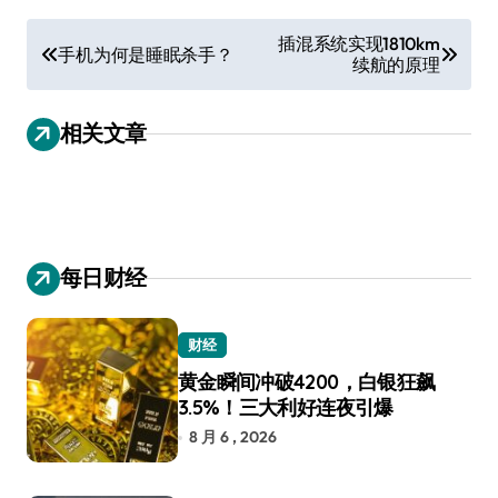
文
插混系统实现1810km
手机为何是睡眠杀手？
续航的原理
章
导
相关文章
航
每日财经
财经
黄金瞬间冲破4200，白银狂飙
3.5%！三大利好连夜引爆
8 月 6 , 2026