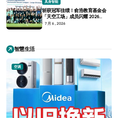
具身智能
斩获冠军佳绩！俞浩教育基金会
「天空工场」成员闪耀 2026
RoboCup 机器人世界杯
7 月 6 , 2026
智慧生活
空调