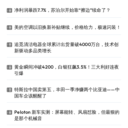
净利润暴跌7.7%，苏泊尔开始靠“擦边”续命了？
美的空调以旧换新补贴继续，价格给力，极速闪装！
追觅清洁电器全球累计出货量破4000万台，技术创
新驱动多品类增长
黄金瞬间冲破4200，白银狂飙3.5%！三大利好连夜
引爆
特斯拉中国卖第五，丰田一季净赚两个比亚迪——中
国车企该醒醒了
Peloton 新车实测：屏幕能转、风扇怼脸，但最狠的
是那个机械音