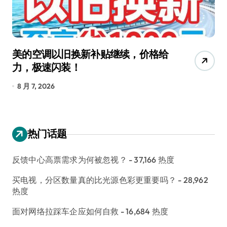
美的空调以旧换新补贴继续，价格给
追
力，极速闪装！
4
长
8 月 7, 2026
8
热门话题
反馈中心高票需求为何被忽视？
- 37,166 热度
买电视，分区数量真的比光源色彩更重要吗？
- 28,962
热度
面对网络拉踩车企应如何自救
- 16,684 热度