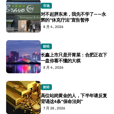
市场
对不起胖东来，我先不学了——永
辉的“休克疗法”宣告暂停
8 月 4 , 2026
财经
长鑫上市只是开胃菜：合肥正在下
一盘你看不懂的大棋
8 月 4 , 2026
财经
高位站岗黄金的人，下半年请反复
背诵这4条“保命法则”
7 月 28 , 2026