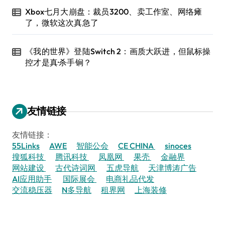
Xbox七月大崩盘：裁员3200、卖工作室、网络瘫
了，微软这次真急了
《我的世界》登陆Switch 2：画质大跃进，但鼠标操
控才是真·杀手锏？
友情链接
友情链接：
55Links
AWE
智能公会
CE CHINA
sinoces
搜狐科技
腾讯科技
凤凰网
果壳
金融界
网站建设
古代诗词网
五虎导航
天津博涛广告
AI应用助手
国际展会
电商礼品代发
交流稳压器
N多导航
租界网
上海装修