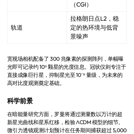
（CGI）
拉格朗日点L2，稳
轨道
定的热环境与低背
景噪声
宽视场相机配备了 300 兆像素的探测阵列，单幅曝
光即可记录约 10⁹ 颗星的光度信息。冠状仪则专注于
直接成像巨行星，抑制星光至 10⁻⁹ 量级，为未来的
高对比度观测奠定基础。
科学前景
在暗能量研究方面，罗曼将通过测量数以万计的超
新星光曲线和星系红移，检验 ΛCDM 模型的细节。
微引力透镜观测计划预计在任务期间捕获超过 5,000