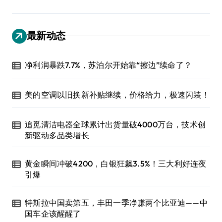
最新动态
净利润暴跌7.7%，苏泊尔开始靠“擦边”续命了？
美的空调以旧换新补贴继续，价格给力，极速闪装！
追觅清洁电器全球累计出货量破4000万台，技术创
新驱动多品类增长
黄金瞬间冲破4200，白银狂飙3.5%！三大利好连夜
引爆
特斯拉中国卖第五，丰田一季净赚两个比亚迪——中
国车企该醒醒了