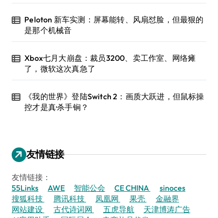
Peloton 新车实测：屏幕能转、风扇怼脸，但最狠的
是那个机械音
Xbox七月大崩盘：裁员3200、卖工作室、网络瘫
了，微软这次真急了
《我的世界》登陆Switch 2：画质大跃进，但鼠标操
控才是真·杀手锏？
友情链接
友情链接：
55Links
AWE
智能公会
CE CHINA
sinoces
搜狐科技
腾讯科技
凤凰网
果壳
金融界
网站建设
古代诗词网
五虎导航
天津博涛广告