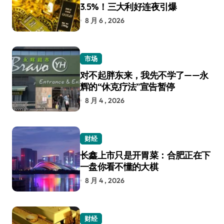
3.5%！三大利好连夜引爆
8 月 6 , 2026
市场
对不起胖东来，我先不学了——永
辉的“休克疗法”宣告暂停
8 月 4 , 2026
财经
长鑫上市只是开胃菜：合肥正在下
一盘你看不懂的大棋
8 月 4 , 2026
财经