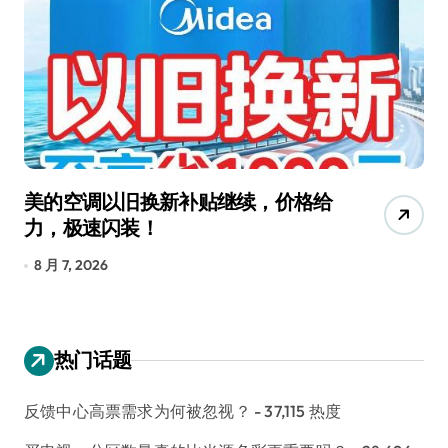
美的空调以旧换新补贴继续，价格给
追
力，极速闪装！
4
长
8 月 7, 2026
8
热门话题
反馈中心高票需求为何被忽视？
- 37,115 热度