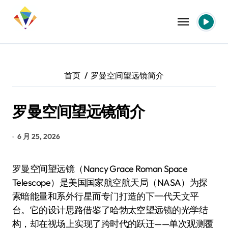
跳
转
到
内
容
首页
罗曼空间望远镜简介
罗曼空间望远镜简介
6 月 25, 2026
罗曼空间望远镜（Nancy Grace Roman Space
Telescope）是美国国家航空航天局（NASA）为探
索暗能量和系外行星而专门打造的下一代天文平
台。它的设计思路借鉴了哈勃太空望远镜的光学结
构，却在视场上实现了跨时代的跃迁——单次观测覆