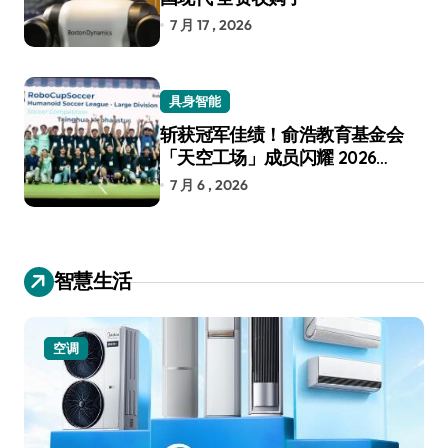
7 月 17 , 2026
具身智能
斩获冠军佳绩！俞浩教育基金会
「天空工场」成员闪耀 2026
RoboCup 机器人世界杯
7 月 6 , 2026
智慧生活
空调