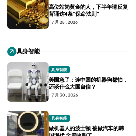
高位站岗黄金的人，下半年请反复
背诵这4条“保命法则”
7 月 28 , 2026
具身智能
具身智能
美国急了：连中国的机器狗都怕，
还谈什么大国自信？
7 月 30 , 2026
具身智能
做机器人的波士顿 被做汽车的韩
国现代 全资收购了