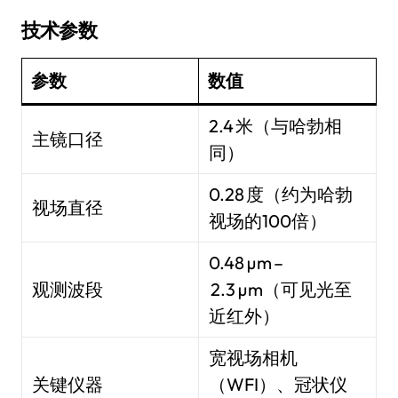
技术参数
参数
数值
2.4 米（与哈勃相
主镜口径
同）
0.28 度（约为哈勃
视场直径
视场的100倍）
0.48 µm –
观测波段
2.3 µm（可见光至
近红外）
宽视场相机
关键仪器
（WFI）、冠状仪