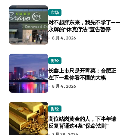
市场
对不起胖东来，我先不学了——
永辉的“休克疗法”宣告暂停
8 月 4 , 2026
财经
长鑫上市只是开胃菜：合肥正
在下一盘你看不懂的大棋
8 月 4 , 2026
财经
高位站岗黄金的人，下半年请
反复背诵这4条“保命法则”
7 月 28 , 2026