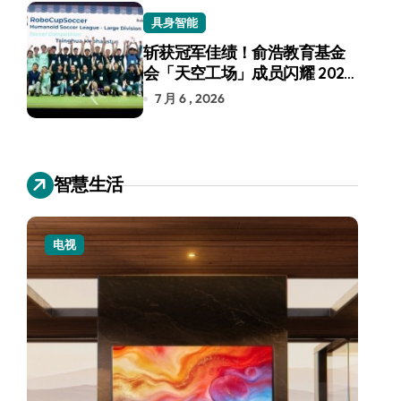
具身智能
斩获冠军佳绩！俞浩教育基金
会「天空工场」成员闪耀 2026
RoboCup 机器人世界杯
7 月 6 , 2026
智慧生活
电视