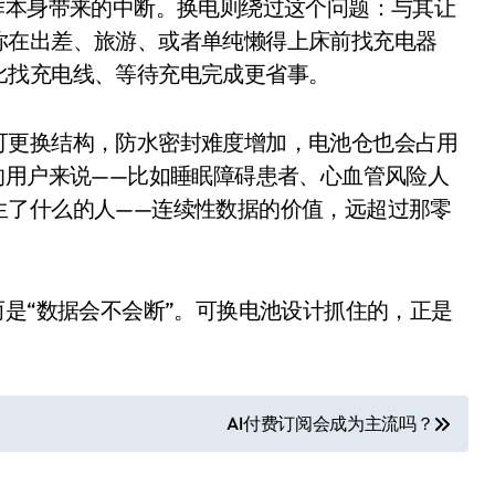
作本身带来的中断。换电则绕过这个问题：与其让
盘你看不懂的大棋
你在出差、旅游、或者单纯懒得上床前找充电器
就做错了
比找充电线、等待充电完成更省事。
GBA SP，情怀拉满
可更换结构，防水密封难度增加，电池仓也会占用
盘党也能“以盘换数”了？
的用户来说——比如睡眠障碍患者、心血管风险人
避坑+种草
生了什么的人——连续性数据的价值，远超过那零
Bose却学不会？一文讲透
保姆级教程，有手就会！
而是“数据会不会断”。可换电池设计抓住的，正是
0万台，技术创新驱动多品类增长
AI付费订阅会成为主流吗？