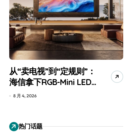
从“卖电视”到“定规则”：
海信拿下RGB-Mini LED
全球话语权
为
8 月 4, 2026
7
热门话题