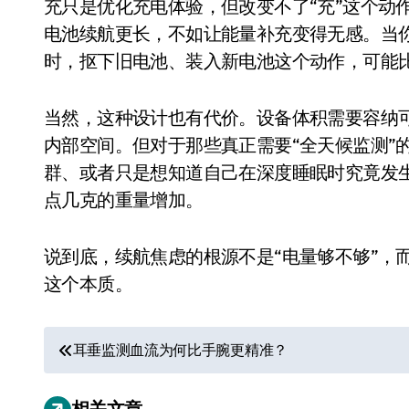
充只是优化充电体验，但改变不了“充”这个动
长鑫上市只是开胃菜：合肥正在下一
电池续航更长，不如让能量补充变得无感。当
耳机低音像白开水？90%的人第一步
时，抠下旧电池、装入新电池这个动作，可能
复古玩家狂喜：Anbernic第三次复刻
当然，这种设计也有代价。设备体积需要容纳
Xbox 360 游戏终于要登 PC，光
内部空间。但对于那些真正需要“全天候监测”
AirTag 新版到底香不香？一篇帮你
群、或者只是想知道自己在深度睡眠时究竟发
苹果三星偷偷在用的“无感切换”，索尼
点几克的重量增加。
Apple Watch 表盘还能这么玩？
说到底，续航焦虑的根源不是“电量够不够”，
追觅清洁电器全球累计出货量破400
这个本质。
文
耳垂监测血流为何比手腕更精准？
章
相关文章