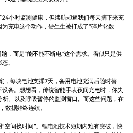
是不送主机，你领不领？
24小时监测健康，但续航却逼我们每天摘下来充
！老司机教你3招真·快充
因为充电这个动作，硬生生被打成了“碎片化数
主怒了：车内不是广告屏！
错真的会后悔吗？
问题，而是“能不能不断电”这个需求。看似只是供
TFS的终极对决
形态。
冰箱，你中招了吗？
测，值不值得冲？
池方案，每块电池支撑7天，备用电池充满后随时替
下设备。想想看，传统智能手表夜间充电时，你失
Mini LED全球话语权
分析、以及呼吸暂停的监测窗口。而这些问题，在
“休克疗法”宣告暂停
”，数据始终连续。
开箱”，一边探测射线一边光伏发电
准版逼近4800
“空间换时间”。锂电池技术短期内难有突破，快