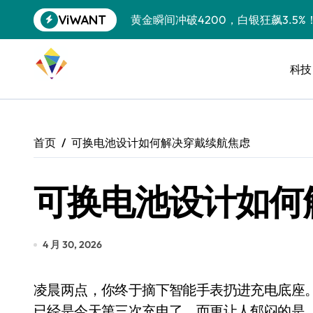
跳
ViWANT
黄金瞬间冲破4200，白银狂飙3.5
转
到
特斯拉中国卖第五，丰田一季净赚两
内
容
科技
Peloton 新车实测：屏幕能转、
Xbox七月大崩盘：裁员3200、
《我的世界》登陆Switch 2：画质
首页
可换电池设计如何解决穿戴续航焦虑
谷歌DeepMind创始人辞去CEO，但
可换电池设计如何
全球最小U盘，容量却碾压iPhone 
400层堆叠、性能翻倍 三星把最新存
召回X9、合作大众遇冷、高端梦碎：
4 月 30, 2026
比Model 3便宜？不，比Model 3有
凌晨两点，你终于摘下智能手表扔进充电底座。屏幕显示电量从15%缓缓爬升，你叹了口气——这
550亿美金！沙特把EA买了，但背了
已经是今天第三次充电了。而更让人郁闷的是