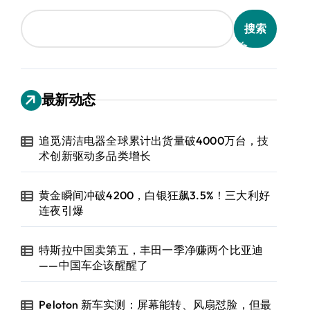
搜索
最新动态
追觅清洁电器全球累计出货量破4000万台，技
术创新驱动多品类增长
黄金瞬间冲破4200，白银狂飙3.5%！三大利好
连夜引爆
特斯拉中国卖第五，丰田一季净赚两个比亚迪
——中国车企该醒醒了
Peloton 新车实测：屏幕能转、风扇怼脸，但最