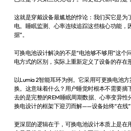
Xbox 25岁生日送壁纸送徽章，就
这就是穿戴设备最尴尬的悖论：我们买它是为了
别再用汽车USB给MacBook充电了
电。睡眠监测、心率连续追踪这些核心功能，
花钱买宝马，启动先看蜘蛛侠？”车
据”。
Windows 11家庭版和专业版，选
可换电池设计解决的不是“电池够不够用”这个
你的U盘格式对了吗？详解exFAT和N
电方式的区别，实际上重新定义了设备的存在
维修店最怕的“作死”操作：把手机塞
轻到忽略不计 大疆Mini 2S内录实
以Lumia 2智能耳环为例。它采用可更换电
换。这意味着什么？用户睡觉时根本不需要摘
从“卖电视”到“定规则”：海信拿下RGB-
去的是完整的REM睡眠周期数据、心率变异性
对不起胖东来，我先不学了——永辉的
换电设计的框架下迎刃而解——设备始终“在线
国际首次！中国钙钛矿探测器太空“
小米涨价！K90跳上3099，小米17标
更深层的逻辑在于，可换电池设计本质上是在用