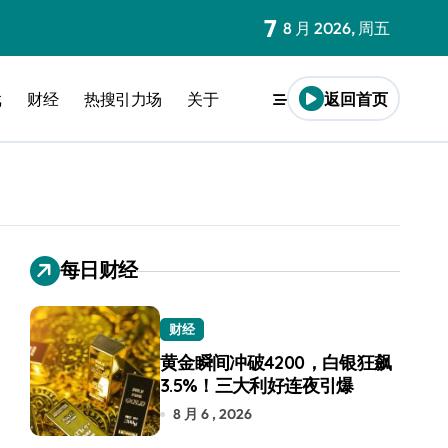
7
8 月 2026, 周五
戏
财经
热搜引力场
关于
返回首页
每日财经
财经
黄金瞬间冲破4200，白银狂飙
3.5%！三大利好连夜引爆
8 月 6 , 2026