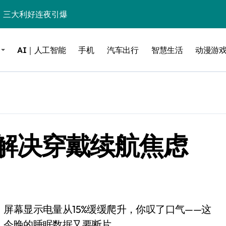
%！三大利好连夜引爆
个比亚迪——中国车企该醒醒了
AI｜人工智能
手机
汽车出行
智慧生活
动漫游
风扇怼脸，但最狠的是那个机械音
卖工作室、网络瘫了，微软这次真急了
大跃进，但鼠标操控才是真·杀手锏？
继续“垂帘听政”？
解决穿戴续航焦虑
17顶配？闪迪这波操作太狠了
储技术给了AI
小鹏的“多事之夏”
面儿——试驾雷克萨斯ES 500e
200亿的债
，今晚的睡眠数据又要断片。