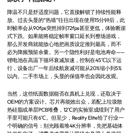
降温不只是舒适度问题，它直接解锁了持续性能释
放。过去头显的“热墙”往往出现在使用15分钟后，此
时帧率会从90fps突然掉到72fps甚至更低，体验断崖
式下跌。如果能将稳定帧率窗口延长到整场游戏，
那么开发商就能放心地把画质设定推到最高，而不
必为降频预留余量。另一个隐性利好是电池寿命——
锂电池在高温下循环衰减加速，控制在45℃以下运
行，设备出厂一年后续航衰减可能从20%缩小到5%
以内。二手市场上，头显的保值率也会因此改观。
当然，这些纸面数据能否在真机上兑现，还取决于
OEM的方案设计。芯片再能效出众，若配上垃圾散
热硅脂或单层PCB堆叠，12℃的实验室成绩到了用户
手里可能只有6℃。但至少，Reality Elite给了行业一
个明确的信号：别光顾着堆4K分辨率，先把基础体