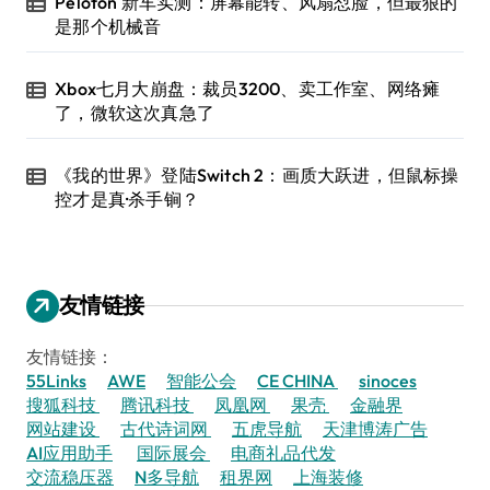
Peloton 新车实测：屏幕能转、风扇怼脸，但最狠的
是那个机械音
Xbox七月大崩盘：裁员3200、卖工作室、网络瘫
了，微软这次真急了
《我的世界》登陆Switch 2：画质大跃进，但鼠标操
控才是真·杀手锏？
友情链接
友情链接：
55Links
AWE
智能公会
CE CHINA
sinoces
搜狐科技
腾讯科技
凤凰网
果壳
金融界
网站建设
古代诗词网
五虎导航
天津博涛广告
AI应用助手
国际展会
电商礼品代发
交流稳压器
N多导航
租界网
上海装修