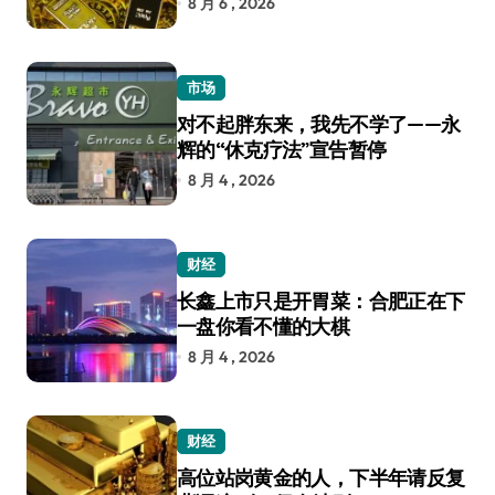
8 月 6 , 2026
市场
对不起胖东来，我先不学了——永
辉的“休克疗法”宣告暂停
8 月 4 , 2026
财经
长鑫上市只是开胃菜：合肥正在下
一盘你看不懂的大棋
8 月 4 , 2026
财经
高位站岗黄金的人，下半年请反复