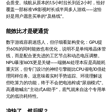
会质变。续航从原本的1.5小时拉长到近2小时，恰好
覆盖一部标准VR影视时长或半局多人游戏——这恰
好是用户愿意买单的“及格线”。
能效比才是硬通货
数字游戏容易迷惑人，但仔细看架构变化：GPU提
升60%的同时能效也有优化，说明不是单纯堆晶体管
线，而是配合更先进的工艺节点和动态电压调整。
NPU暴涨160%更是关键——端侧AI处理本应是高能耗
重灾区，但专门设计的神经引擎能比CPU省电10倍处
理同样任务。这意味着实时手势追踪、环境理解这
些吃算力的功能，终于不会把电池榨成“尿崩模式”。
高通敢喊出“主动式AI助手”，底气就来自这个专用单
元的低功耗特性。
凉快了，然后呢？