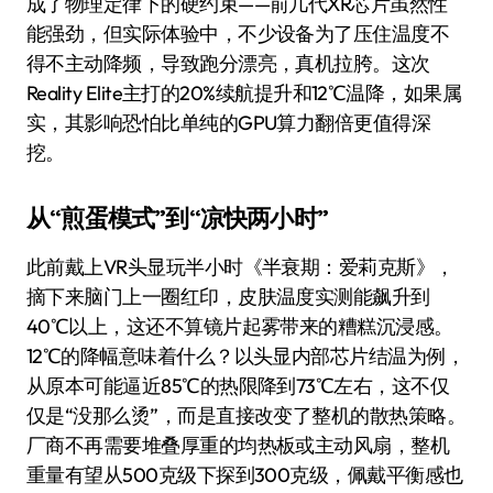
成了物理定律下的硬约束——前几代XR芯片虽然性
能强劲，但实际体验中，不少设备为了压住温度不
得不主动降频，导致跑分漂亮，真机拉胯。这次
Reality Elite主打的20%续航提升和12℃温降，如果属
实，其影响恐怕比单纯的GPU算力翻倍更值得深
挖。
从“煎蛋模式”到“凉快两小时”
此前戴上VR头显玩半小时《半衰期：爱莉克斯》，
摘下来脑门上一圈红印，皮肤温度实测能飙升到
40℃以上，这还不算镜片起雾带来的糟糕沉浸感。
12℃的降幅意味着什么？以头显内部芯片结温为例，
从原本可能逼近85℃的热限降到73℃左右，这不仅
仅是“没那么烫”，而是直接改变了整机的散热策略。
厂商不再需要堆叠厚重的均热板或主动风扇，整机
重量有望从500克级下探到300克级，佩戴平衡感也