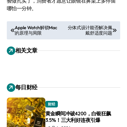
验做扎实了，消费者才愿意让眼镜在鼻梁上多停留
哪怕一分钟。
文
Apple Watch解锁Mac
分体式设计能否解决佩
的原理与局限
戴舒适度问题
章
导
相关文章
航
每日财经
财经
黄金瞬间冲破4200，白银狂飙
3.5%！三大利好连夜引爆