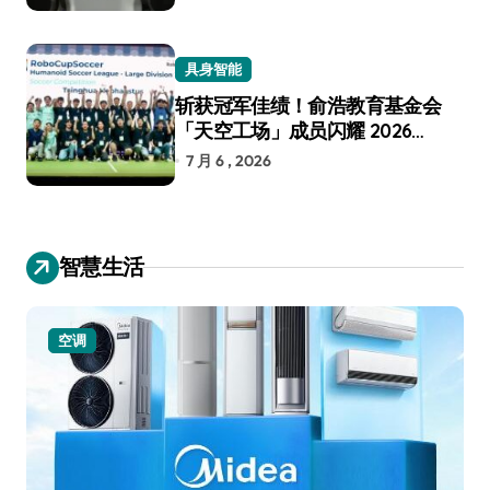
具身智能
斩获冠军佳绩！俞浩教育基金会
「天空工场」成员闪耀 2026
RoboCup 机器人世界杯
7 月 6 , 2026
智慧生活
空调