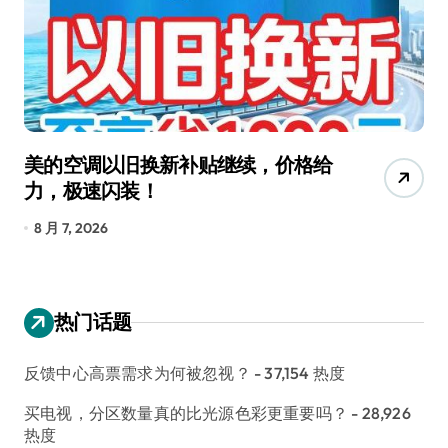
美的空调以旧换新补贴继续，价格给
追
力，极速闪装！
4
长
8 月 7, 2026
8
热门话题
反馈中心高票需求为何被忽视？
- 37,154 热度
买电视，分区数量真的比光源色彩更重要吗？
- 28,926
热度