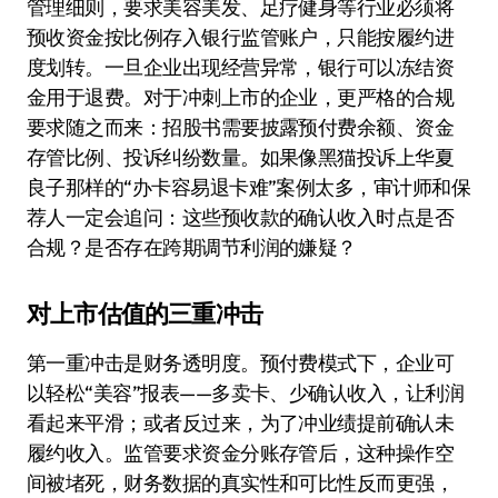
管理细则，要求美容美发、足疗健身等行业必须将
预收资金按比例存入银行监管账户，只能按履约进
度划转。一旦企业出现经营异常，银行可以冻结资
金用于退费。对于冲刺上市的企业，更严格的合规
要求随之而来：招股书需要披露预付费余额、资金
存管比例、投诉纠纷数量。如果像黑猫投诉上华夏
良子那样的“办卡容易退卡难”案例太多，审计师和保
荐人一定会追问：这些预收款的确认收入时点是否
合规？是否存在跨期调节利润的嫌疑？
对上市估值的三重冲击
第一重冲击是财务透明度。预付费模式下，企业可
以轻松“美容”报表——多卖卡、少确认收入，让利润
看起来平滑；或者反过来，为了冲业绩提前确认未
履约收入。监管要求资金分账存管后，这种操作空
间被堵死，财务数据的真实性和可比性反而更强，