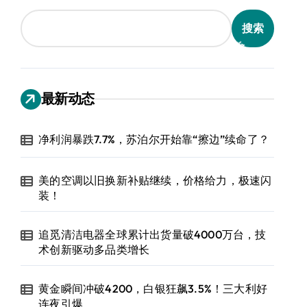
搜索
最新动态
净利润暴跌7.7%，苏泊尔开始靠“擦边”续命了？
美的空调以旧换新补贴继续，价格给力，极速闪
装！
追觅清洁电器全球累计出货量破4000万台，技
术创新驱动多品类增长
黄金瞬间冲破4200，白银狂飙3.5%！三大利好
连夜引爆