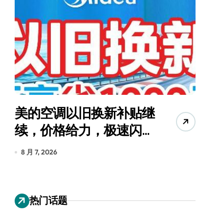
美的空调以旧换新补贴继
续，价格给力，极速闪
货
装！
8 月 7, 2026
8
热门话题