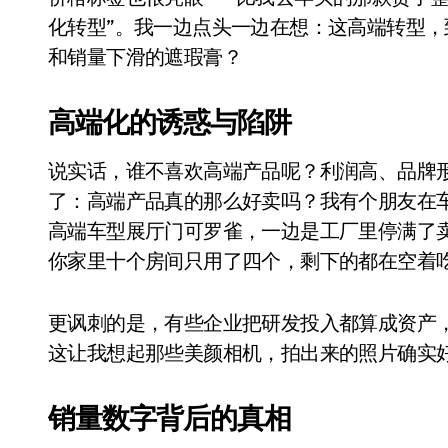
比Model 3便宜？不，比Model 3有
化转型”。我一边点头一边在想：这高端转型
和销量下滑的遮瑕膏？
550亿美金！沙特把EA买了，但背了
Xbox 25岁生日送壁纸送徽章，就
高端化的诱惑与陷阱
别再用汽车USB给MacBook充电了
说实话，谁不喜欢高端产品呢？利润高、品牌
花钱买宝马，启动先看蜘蛛侠？”车
了：高端产品真的那么好卖吗？我有个朋友在
Windows 11家庭版和专业版，选
高端车型展厅门可罗雀，一边是工厂里停满了
你家里十个房间只用了四个，剩下的都在空着
你的U盘格式对了吗？详解exFAT和N
维修店最怕的“作死”操作：把手机塞
更讽刺的是，有些企业把研发投入都算成资产
轻到忽略不计 大疆Mini 2S内录实
这让我想起那些美颜相机，拍出来的照片确实
从“卖电视”到“定规则”：海信拿下RGB-
销量数字背后的真相
对不起胖东来，我先不学了——永辉的