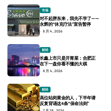
市场
对不起胖东来，我先不学了——
永辉的“休克疗法”宣告暂停
8 月 4 , 2026
财经
长鑫上市只是开胃菜：合肥正
在下一盘你看不懂的大棋
8 月 4 , 2026
财经
高位站岗黄金的人，下半年请
反复背诵这4条“保命法则”
7 月 28 , 2026