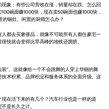
开箱”，一边探测射线一边光伏发电
的现象：有些公司营收在涨，销量却在跌。怎么回
0碗面赚1000块，现在卖50碗面也赚1000块，
准版逼近4800
置的锅灶、闲置的厨师怎么办？
盘你看不懂的大棋
就做错了
有人都去买奢侈品，就像不可能所有人都住豪宅一
道很快就会变得比早高峰的地铁还拥挤。
GBA SP，情怀拉满
盘党也能“以盘换数”了？
避坑+种草
包装”。这就像给一个不会跳舞的人穿上华丽的舞
边”续命了？
是技术积累、品牌积淀和服务体系的全面升级。这
？现在活下来的有几个？汽车行业也是一样的道
究不是长久之计。