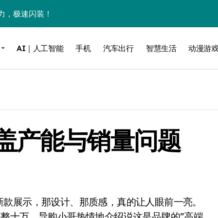
力，极速闪装！
0万台，技术创新驱动多品类增长
AI｜人工智能
手机
汽车出行
智慧生活
动漫游
%！三大利好连夜引爆
个比亚迪——中国车企该醒醒了
风扇怼脸，但最狠的是那个机械音
卖工作室、网络瘫了，微软这次真急了
盖产能与销量问题
大跃进，但鼠标操控才是真·杀手锏？
继续“垂帘听政”？
17顶配？闪迪这波操作太狠了
储技术给了AI
小鹏的“多事之夏”
整十万。导购小哥热情地介绍说这是品牌的”高端