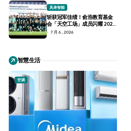
具身智能
斩获冠军佳绩！俞浩教育基金
会「天空工场」成员闪耀 2026
RoboCup 机器人世界杯
7 月 6 , 2026
智慧生活
空调