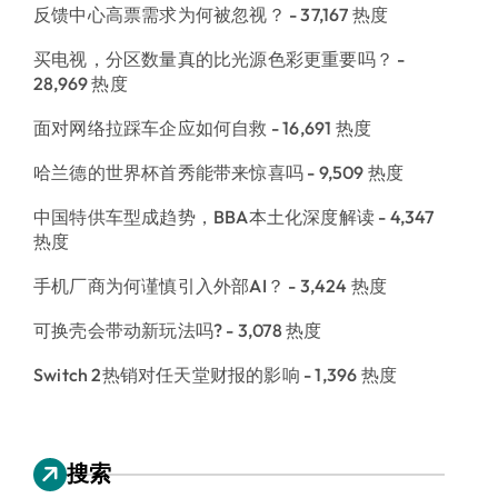
反馈中心高票需求为何被忽视？
- 37,167 热度
买电视，分区数量真的比光源色彩更重要吗？
-
28,969 热度
面对网络拉踩车企应如何自救
- 16,691 热度
哈兰德的世界杯首秀能带来惊喜吗
- 9,509 热度
中国特供车型成趋势，BBA本土化深度解读
- 4,347
热度
手机厂商为何谨慎引入外部AI？
- 3,424 热度
可换壳会带动新玩法吗?
- 3,078 热度
Switch 2热销对任天堂财报的影响
- 1,396 热度
搜索