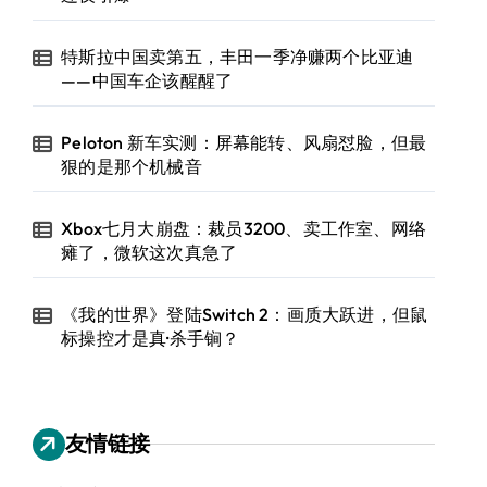
特斯拉中国卖第五，丰田一季净赚两个比亚迪
——中国车企该醒醒了
Peloton 新车实测：屏幕能转、风扇怼脸，但最
狠的是那个机械音
Xbox七月大崩盘：裁员3200、卖工作室、网络
瘫了，微软这次真急了
《我的世界》登陆Switch 2：画质大跃进，但鼠
标操控才是真·杀手锏？
友情链接