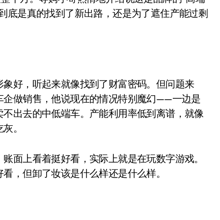
面儿——试驾雷克萨斯ES 500e
，到底是真的找到了新出路，还是为了遮住产能过剩
200亿的债
是不送主机，你领不领？
！老司机教你3招真·快充
形象好，听起来就像找到了财富密码。但问题来
主怒了：车内不是广告屏！
车企做销售，他说现在的情况特别魔幻——一边是
错真的会后悔吗？
卖不出去的中低端车。产能利用率低到离谱，就像
吃灰。
TFS的终极对决
冰箱，你中招了吗？
，账面上看着挺好看，实际上就是在玩数字游戏。
测，值不值得冲？
好看，但卸了妆该是什么样还是什么样。
Mini LED全球话语权
“休克疗法”宣告暂停