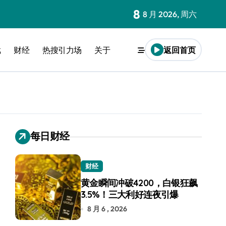
8
8 月 2026, 周六
戏
财经
热搜引力场
关于
返回首页
每日财经
财经
黄金瞬间冲破4200，白银狂飙
3.5%！三大利好连夜引爆
8 月 6 , 2026