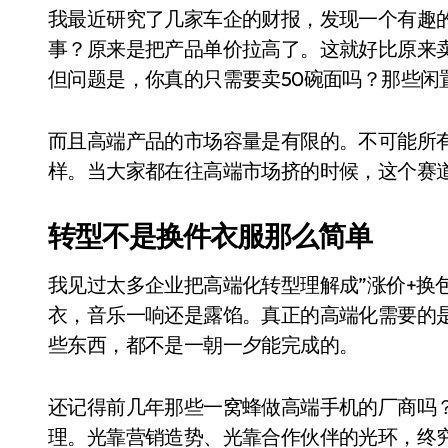
国际首次！中国钙钛矿探测器太空“
我最近研究了几家车企的财报，发现一个有趣
事？原来是把产品单价拉高了。这就好比原来卖10
小米涨价！K90跳上3099，小米17标
但问题是，你真的只需要卖50碗面吗？那些闲
长鑫上市只是开胃菜：合肥正在下一
耳机低音像白开水？90%的人第一步
而且高端产品的市场容量是有限的。不可能所
样。当大家都在往高端市场挤的时候，这个赛
复古玩家狂喜：Anbernic第三次复刻
Xbox 360 游戏终于要登 PC，光
转型不是换件衣服那么简单
AirTag 新版到底香不香？一篇帮你
我见过太多企业把高端化转型理解成”涨价+换
净利润暴跌7.7%，苏泊尔开始靠“擦
衣，音乐一响还是露馅。真正的高端化需要的
些东西，都不是一朝一夕能完成的。
还记得前几年那些一窝蜂做高端手机的厂商吗
理。光靠营销造势、光靠合作伙伴的光环，终