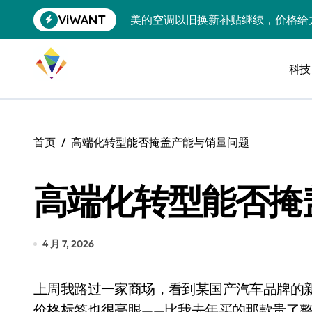
跳
ViWANT
美的空调以旧换新补贴继续，价格给
转
到
追觅清洁电器全球累计出货量破400
内
容
科技
黄金瞬间冲破4200，白银狂飙3.5
特斯拉中国卖第五，丰田一季净赚两
Peloton 新车实测：屏幕能转、
首页
高端化转型能否掩盖产能与销量问题
Xbox七月大崩盘：裁员3200、
高端化转型能否掩
《我的世界》登陆Switch 2：画质
谷歌DeepMind创始人辞去CEO，但
全球最小U盘，容量却碾压iPhone 
4 月 7, 2026
400层堆叠、性能翻倍 三星把最新存
上周我路过一家商场，看到某国产汽车品牌的新款展示，那设计、那质感，真的让人眼前一亮。
召回X9、合作大众遇冷、高端梦碎：
价格标签也很亮眼——比我去年买的那款贵了整