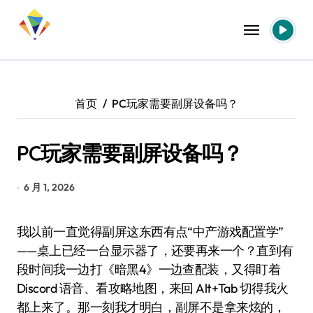
跳
转
到
内
容
首页
PC玩家需要副屏设备吗？
PC玩家需要副屏设备吗？
6 月 1, 2026
我以前一直觉得副屏这东西有点“中产游戏配置学”
——桌上已经一台显示器了，还要再来一个？直到有
段时间我一边打《暗黑4》一边查配装，又得盯着
Discord 语音、看攻略地图，来回 Alt+Tab 切得我火
都上来了。那一刻我才明白，副屏不是拿来炫的，