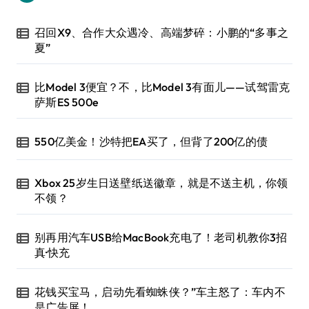
召回X9、合作大众遇冷、高端梦碎：小鹏的“多事之
夏”
比Model 3便宜？不，比Model 3有面儿——试驾雷克
萨斯ES 500e
550亿美金！沙特把EA买了，但背了200亿的债
Xbox 25岁生日送壁纸送徽章，就是不送主机，你领
不领？
别再用汽车USB给MacBook充电了！老司机教你3招
真·快充
花钱买宝马，启动先看蜘蛛侠？”车主怒了：车内不
是广告屏！