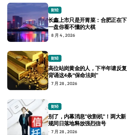
财经
长鑫上市只是开胃菜：合肥正在下
一盘你看不懂的大棋
8 月 4 , 2026
财经
高位站岗黄金的人，下半年请反复
背诵这4条“保命法则”
7 月 28 , 2026
财经
别了，内幕消息”收割机”！两大新
规同日落地释放强烈信号
7 月 28 , 2026