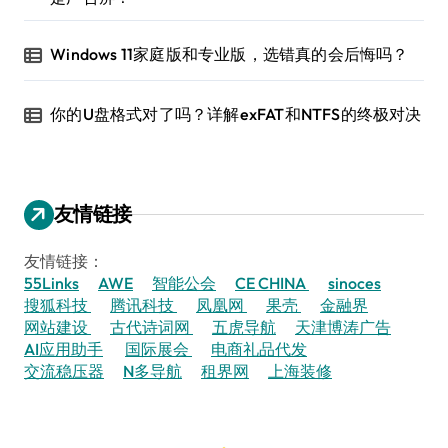
Windows 11家庭版和专业版，选错真的会后悔吗？
你的U盘格式对了吗？详解exFAT和NTFS的终极对决
友情链接
友情链接：
55Links
AWE
智能公会
CE CHINA
sinoces
搜狐科技
腾讯科技
凤凰网
果壳
金融界
网站建设
古代诗词网
五虎导航
天津博涛广告
AI应用助手
国际展会
电商礼品代发
交流稳压器
N多导航
租界网
上海装修