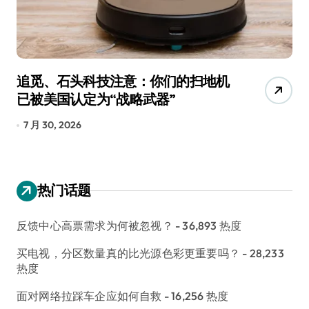
追觅、石头科技注意：你们的扫地机
月
已被美国认定为“战略武器”
还
7 月 30, 2026
7
热门话题
反馈中心高票需求为何被忽视？
- 36,893 热度
买电视，分区数量真的比光源色彩更重要吗？
- 28,233
热度
面对网络拉踩车企应如何自救
- 16,256 热度