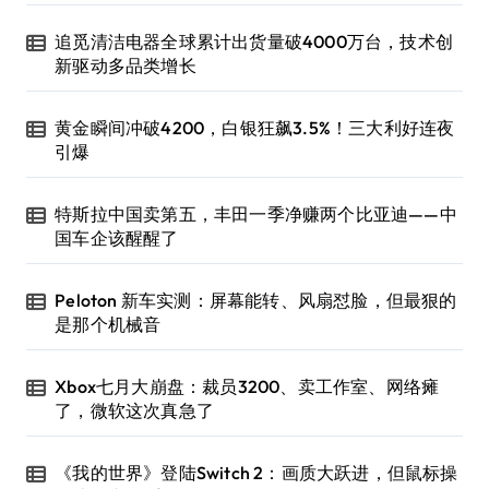
追觅清洁电器全球累计出货量破4000万台，技术创
新驱动多品类增长
黄金瞬间冲破4200，白银狂飙3.5%！三大利好连夜
引爆
特斯拉中国卖第五，丰田一季净赚两个比亚迪——中
国车企该醒醒了
Peloton 新车实测：屏幕能转、风扇怼脸，但最狠的
是那个机械音
Xbox七月大崩盘：裁员3200、卖工作室、网络瘫
了，微软这次真急了
《我的世界》登陆Switch 2：画质大跃进，但鼠标操