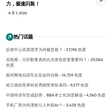
力，极速闪装！
4
长
8 月 7, 2026
8
热门话题
反馈中心高票需求为何被忽视？
- 37,196 热度
买电视，分区数量真的比光源色彩更重要吗？
- 29,086
热度
面对网络拉踩车企应如何自救
- 16,759 热度
哈兰德的世界杯首秀能带来惊喜吗
- 9,577 热度
中国特供车型成趋势，BBA本土化深度解读
- 4,360 热度
手机厂商为何谨慎引入外部AI？
- 3,438 热度