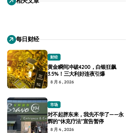
相关文章
航
每日财经
财经
黄金瞬间冲破4200，白银狂飙
3.5%！三大利好连夜引爆
8 月 6 , 2026
市场
对不起胖东来，我先不学了——永
辉的“休克疗法”宣告暂停
8 月 4 , 2026