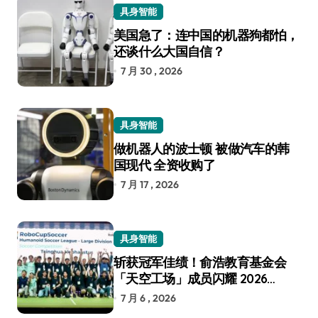
具身智能
美国急了：连中国的机器狗都怕，
还谈什么大国自信？
7 月 30 , 2026
具身智能
做机器人的波士顿 被做汽车的韩
国现代 全资收购了
7 月 17 , 2026
具身智能
斩获冠军佳绩！俞浩教育基金会
「天空工场」成员闪耀 2026
RoboCup 机器人世界杯
7 月 6 , 2026