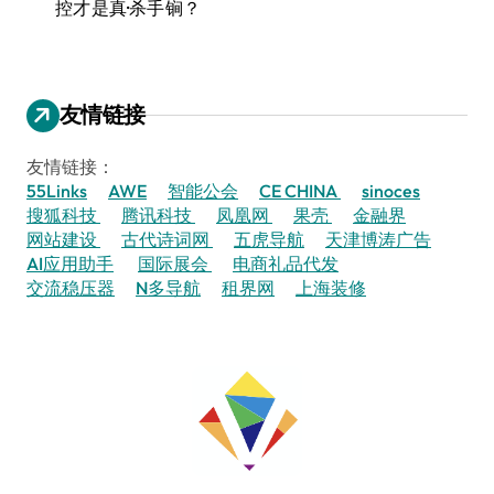
控才是真·杀手锏？
友情链接
友情链接：
55Links
AWE
智能公会
CE CHINA
sinoces
搜狐科技
腾讯科技
凤凰网
果壳
金融界
网站建设
古代诗词网
五虎导航
天津博涛广告
AI应用助手
国际展会
电商礼品代发
交流稳压器
N多导航
租界网
上海装修