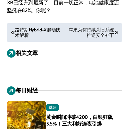
XR已经升到最新了，目前一切正常，电池健康度还
坚挺在82%。你呢？
文
路特斯Hybrid-X混动技
苹果为何持续为旧系统
术解析
推送安全补丁
章
导
相关文章
航
每日财经
财经
黄金瞬间冲破4200，白银狂飙
3.5%！三大利好连夜引爆