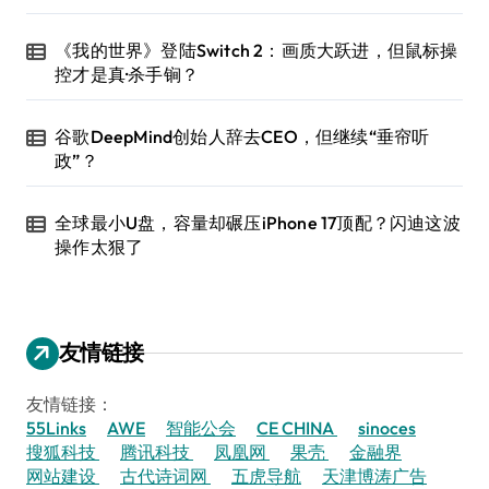
《我的世界》登陆Switch 2：画质大跃进，但鼠标操
控才是真·杀手锏？
谷歌DeepMind创始人辞去CEO，但继续“垂帘听
政”？
全球最小U盘，容量却碾压iPhone 17顶配？闪迪这波
操作太狠了
友情链接
友情链接：
55Links
AWE
智能公会
CE CHINA
sinoces
搜狐科技
腾讯科技
凤凰网
果壳
金融界
网站建设
古代诗词网
五虎导航
天津博涛广告