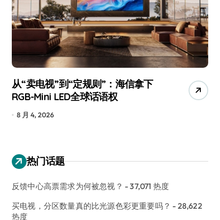
从“卖电视”到“定规则”：海信拿下
追
RGB-Mini LED全球话语权
已
8 月 4, 2026
7
热门话题
反馈中心高票需求为何被忽视？
- 37,071 热度
买电视，分区数量真的比光源色彩更重要吗？
- 28,622
热度