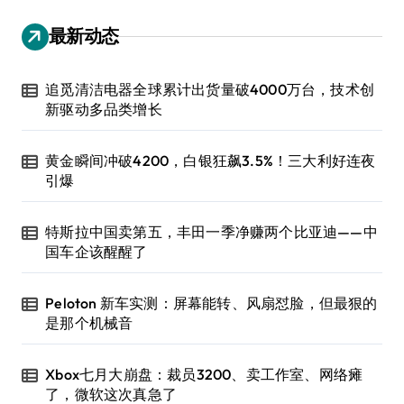
最新动态
追觅清洁电器全球累计出货量破4000万台，技术创
新驱动多品类增长
黄金瞬间冲破4200，白银狂飙3.5%！三大利好连夜
引爆
特斯拉中国卖第五，丰田一季净赚两个比亚迪——中
国车企该醒醒了
Peloton 新车实测：屏幕能转、风扇怼脸，但最狠的
是那个机械音
Xbox七月大崩盘：裁员3200、卖工作室、网络瘫
了，微软这次真急了