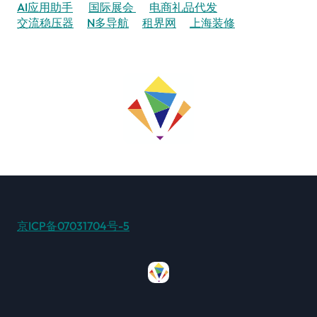
AI应用助手
国际展会
电商礼品代发
交流稳压器
N多导航
租界网
上海装修
京ICP备07031704号-5