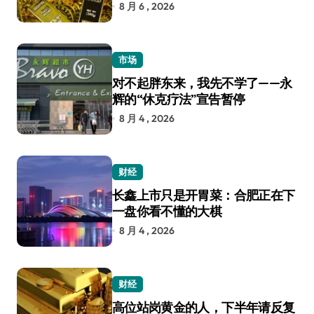
8 月 6 , 2026
市场
对不起胖东来，我先不学了——永
辉的“休克疗法”宣告暂停
8 月 4 , 2026
财经
长鑫上市只是开胃菜：合肥正在下
一盘你看不懂的大棋
8 月 4 , 2026
财经
高位站岗黄金的人，下半年请反复