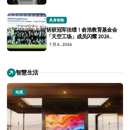
具身智能
斩获冠军佳绩！俞浩教育基金会
「天空工场」成员闪耀 2026
RoboCup 机器人世界杯
7 月 6 , 2026
智慧生活
电视