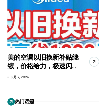
美的空调以旧换新补贴继
续，价格给力，极速闪
货
装！
8 月 7, 2026
8
热门话题