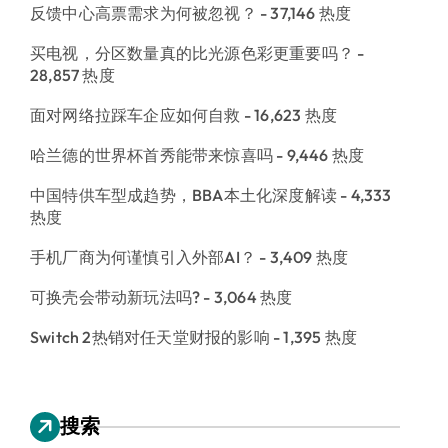
反馈中心高票需求为何被忽视？
- 37,146 热度
买电视，分区数量真的比光源色彩更重要吗？
-
28,857 热度
面对网络拉踩车企应如何自救
- 16,623 热度
哈兰德的世界杯首秀能带来惊喜吗
- 9,446 热度
中国特供车型成趋势，BBA本土化深度解读
- 4,333
热度
手机厂商为何谨慎引入外部AI？
- 3,409 热度
可换壳会带动新玩法吗?
- 3,064 热度
Switch 2热销对任天堂财报的影响
- 1,395 热度
搜索