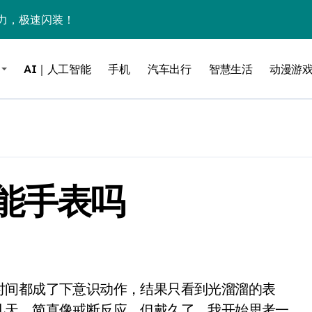
力，极速闪装！
0万台，技术创新驱动多品类增长
AI｜人工智能
手机
汽车出行
智慧生活
动漫游
%！三大利好连夜引爆
个比亚迪——中国车企该醒醒了
风扇怼脸，但最狠的是那个机械音
卖工作室、网络瘫了，微软这次真急了
能手表吗
大跃进，但鼠标操控才是真·杀手锏？
继续“垂帘听政”？
17顶配？闪迪这波操作太狠了
储技术给了AI
小鹏的“多事之夏”
几天，简直像戒断反应。但戴久了，我开始思考一