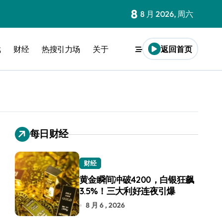
8
8 月 2026, 周六
戏
财经
热搜引力场
关于
返回首页
每日财经
财经
黄金瞬间冲破4200，白银狂飙
3.5%！三大利好连夜引爆
8 月 6 , 2026