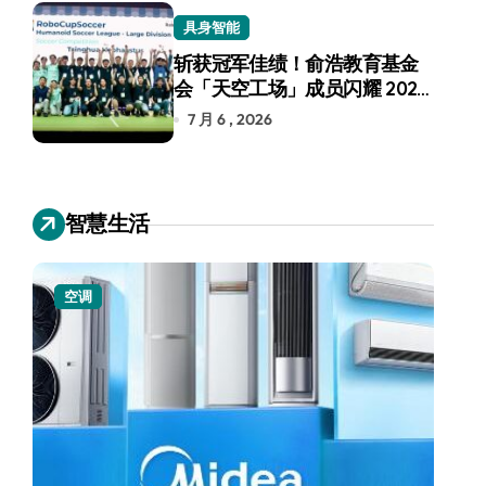
具身智能
斩获冠军佳绩！俞浩教育基金
会「天空工场」成员闪耀 2026
RoboCup 机器人世界杯
7 月 6 , 2026
智慧生活
空调