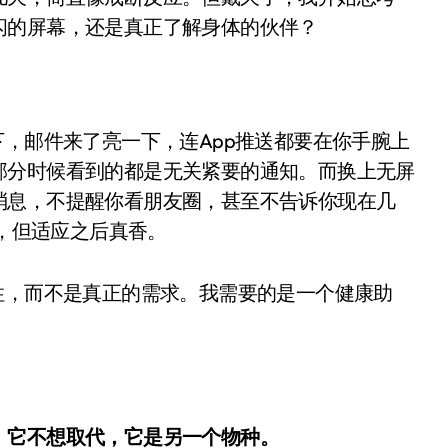
面儿——试驾雷克萨斯ES 500e
闪的屏幕，还是真正了解身体的伙伴？
200亿的债
是不送主机，你领不领？
下，邮件来了亮一下，连App推送都要在你手腕上
！老司机教你3招真·快充
部分时候看到的都是无关紧要的通知。而换上无屏
主怒了：车内不是广告屏！
消息，不提醒你看朋友圈，甚至不告诉你现在几
错真的会后悔吗？
慌，但适应之后真香。
TFS的终极对决
性，而不是真正的需求。我需要的是一个健康助
冰箱，你中招了吗？
测，值不值得冲？
Mini LED全球话语权
“休克疗法”宣告暂停
：
它不想取代，它是另一个物种。