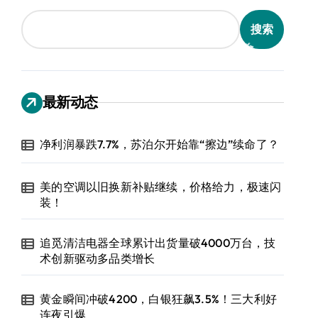
搜索
最新动态
净利润暴跌7.7%，苏泊尔开始靠“擦边”续命了？
美的空调以旧换新补贴继续，价格给力，极速闪
装！
追觅清洁电器全球累计出货量破4000万台，技
术创新驱动多品类增长
黄金瞬间冲破4200，白银狂飙3.5%！三大利好
连夜引爆