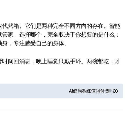
取代烤箱。它们是两种完全不同方向的存在。智能
默管家。选择哪个，完全取决于你想要的是什么：
抽身，专注感受自己的身体。
看时间回消息，晚上睡觉只戴手环。两碗都吃，才
净利润暴跌7.7%，苏泊尔
开始靠“擦边”续命了？
8 月 7, 2026
AI健康教练值得付费吗