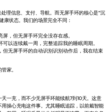
开箱”，一边探测射线一边光伏发电
速处理信息、支付、导航。而无屏手环的核心是“沉
准版逼近4800
和健康状态。我们的场景完全不同：
盘你看不懂的大棋
就做错了
亮屏，但无屏手环完全没存在感。
环可以连续戴一周，完整追踪我的睡眠周期。
GBA SP，情怀拉满
，但无屏手环的自动识别识别动作后，我在结束
盘党也能“以盘换数”了？
避坑+种草
的管家。
边”续命了？
天一充，而不少无屏手环能续航7到10天。这意
不用操心充电这件事。尤其睡眠追踪，以前戴智能