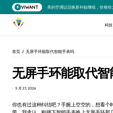
跳
ViWANT
美的空调以旧换新补贴继续，价格给
转
到
追觅清洁电器全球累计出货量破400
内
容
科技
黄金瞬间冲破4200，白银狂飙3.5
特斯拉中国卖第五，丰田一季净赚两
Peloton 新车实测：屏幕能转、
首页
无屏手环能取代智能手表吗
Xbox七月大崩盘：裁员3200、
无屏手环能取代智
《我的世界》登陆Switch 2：画质
谷歌DeepMind创始人辞去CEO，但
全球最小U盘，容量却碾压iPhone 
5 月 27, 2026
400层堆叠、性能翻倍 三星把最新存
你也有过这种纠结吧？手腕上空空的，想看个时间都成了下意识动作，结果只看到光溜溜的表
召回X9、合作大众遇冷、高端梦碎：
带。我承认，刚摘下智能手表换上无屏手环那