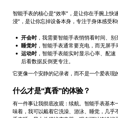
国际首次！中国钙钛矿探测器太空“
智能手表的核心是“效率”，是让你在手腕上快
小米涨价！K90跳上3099，小米17标
浸”，是让你忘掉设备本身，专注于身体感受
长鑫上市只是开胃菜：合肥正在下一
耳机低音像白开水？90%的人第一步
开会时
，我需要智能手表悄悄看时间、别
睡觉时
，智能手表通常要充电，而无屏手
复古玩家狂喜：Anbernic第三次复刻
运动时
，智能手表能实时显示心率、配速
Xbox 360 游戏终于要登 PC，光
后看数据反倒更专注。
AirTag 新版到底香不香？一篇帮你
它更像一个安静的记录者，而不是一个爱表现
净利润暴跌7.7%，苏泊尔开始靠“擦
什么才是“真香”的体验？
有一件事让我彻底改观：续航。智能手表基本一
味着，我可以戴着它洗澡、游泳、睡觉，几乎