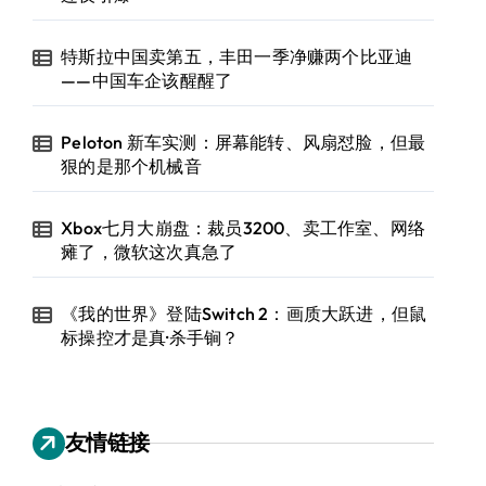
特斯拉中国卖第五，丰田一季净赚两个比亚迪
——中国车企该醒醒了
Peloton 新车实测：屏幕能转、风扇怼脸，但最
狠的是那个机械音
Xbox七月大崩盘：裁员3200、卖工作室、网络
瘫了，微软这次真急了
《我的世界》登陆Switch 2：画质大跃进，但鼠
标操控才是真·杀手锏？
友情链接