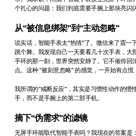
比Model 3便宜？不，比Model 3有
个扎心的问题：我们到底需要手腕上那块亮闪
550亿美金！沙特把EA买了，但背了
从“被信息绑架”到“主动忽略”
Xbox 25岁生日送壁纸送徽章，就
说实话，智能手表太“热情”了。微信来了震一
别再用汽车USB给MacBook充电了
跳个舞。我发现自己一天要看几十次手表，大
花钱买宝马，启动先看蜘蛛侠？”车
手环的那一刻，世界突然安静了。它不催你回
Windows 11家庭版和专业版，选
点。这种 “被刻意忽略” 的感觉，一开始有点
你的U盘格式对了吗？详解exFAT和N
我所谓的“戒断反应”，其实是习惯性动作的惯
维修店最怕的“作死”操作：把手机塞
手，而不是手腕上的第二部手机。
轻到忽略不计 大疆Mini 2S内录实
摘下“伪需求”的滤镜
从“卖电视”到“定规则”：海信拿下RGB-
对不起胖东来，我先不学了——永辉的
无屏手环能取代智能手表吗？我现在的答案是