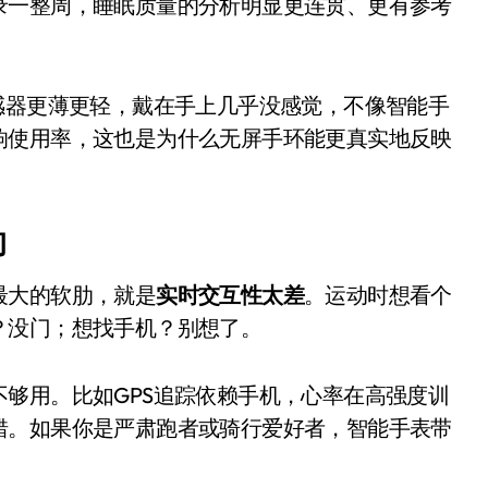
录一整周，睡眠质量的分析明显更连贯、更有参考
感器更薄更轻，戴在手上几乎没感觉，不像智能手
响使用率，这也是为什么无屏手环能更真实地反映
的
最大的软肋，就是
实时交互性太差
。运动时想看个
小家电
？没门；想找手机？别想了。
够用。比如GPS追踪依赖手机，心率在高强度训
错。如果你是严肃跑者或骑行爱好者，智能手表带