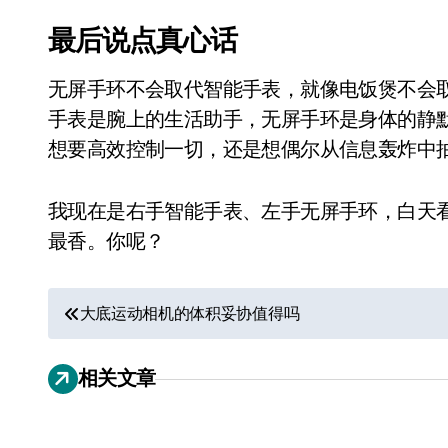
最后说点真心话
无屏手环不会取代智能手表，就像电饭煲不会
手表是腕上的生活助手，无屏手环是身体的静
想要高效控制一切，还是想偶尔从信息轰炸中
我现在是右手智能手表、左手无屏手环，白天
追觅、石头科技注意：你
最香。你呢？
们的扫地机已被美国认定
为“战略武器”
文
7 月 30, 2026
大底运动相机的体积妥协值得吗
章
相关文章
导
航