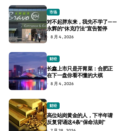
市场
对不起胖东来，我先不学了——
永辉的“休克疗法”宣告暂停
8 月 4 , 2026
财经
长鑫上市只是开胃菜：合肥正
在下一盘你看不懂的大棋
8 月 4 , 2026
财经
高位站岗黄金的人，下半年请
反复背诵这4条“保命法则”
7 月 28 , 2026