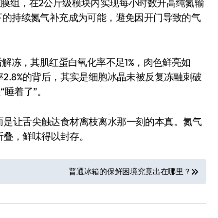
维膜组，在2公斤级模块内实现每小时数升高纯氮输
下的持续氮气补充成为可能，避免因开门导致的气
后解冻，其肌红蛋白氧化率不足1%，肉色鲜亮如
2.8%的背后，其实是细胞冰晶未被反复冻融刺破
“睡着了”。
而是让舌尖触达食材离枝离水那一刻的本真。氮气
小家电
折叠，鲜味得以封存。
普通冰箱的保鲜困境究竟出在哪里？