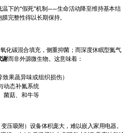
盘你看不懂的大棋
温下的“假死”机制——生命活动降至维持基本结
就做错了
胞膜完整性得以长期保持。
GBA SP，情怀拉满
盘党也能“以盘换数”了？
二氧化碳混合填充，侧重抑菌；而深度休眠型氮气
避坑+种草
代谢
而非外源微生物。这意味着：
Bose却学不会？一文讲透
保姆级教程，有手就会！
导致果蔬异味或组织损伤）
与动态补氮系统
0万台，技术创新驱动多品类增长
、菌菇、和牛等
（变压吸附）设备体积庞大，难以嵌入家用电器。