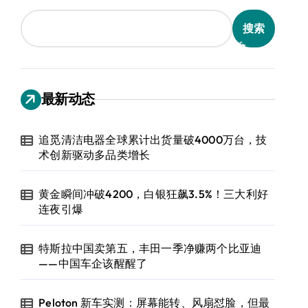
搜索
最新动态
追觅清洁电器全球累计出货量破4000万台，技
术创新驱动多品类增长
黄金瞬间冲破4200，白银狂飙3.5%！三大利好
连夜引爆
特斯拉中国卖第五，丰田一季净赚两个比亚迪
——中国车企该醒醒了
Peloton 新车实测：屏幕能转、风扇怼脸，但最