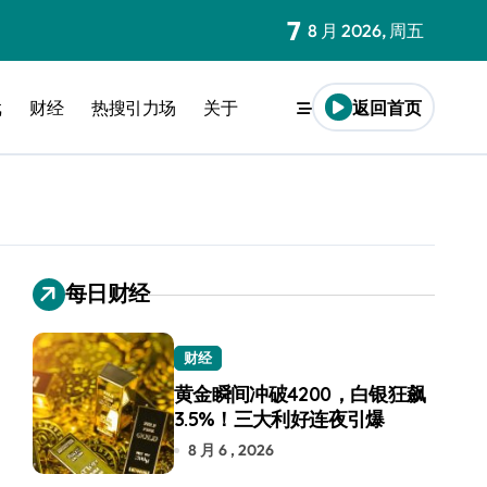
7
8 月 2026, 周五
戏
财经
热搜引力场
关于
返回首页
每日财经
财经
黄金瞬间冲破4200，白银狂飙
3.5%！三大利好连夜引爆
8 月 6 , 2026