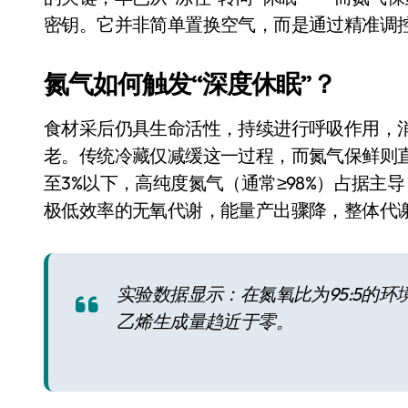
Xbox 25岁生日送壁纸送徽章，就
密钥。它并非简单置换空气，而是通过精准调
别再用汽车USB给MacBook充电了
氮气如何触发“深度休眠”？
花钱买宝马，启动先看蜘蛛侠？”车
食材采后仍具生命活性，持续进行呼吸作用，
Windows 11家庭版和专业版，选
老。传统冷藏仅减缓这一过程，而氮气保鲜则
你的U盘格式对了吗？详解exFAT和N
至3%以下，高纯度氮气（通常≥98%）占据
维修店最怕的“作死”操作：把手机塞
极低效率的无氧代谢，能量产出骤降，整体代谢
轻到忽略不计 大疆Mini 2S内录实
从“卖电视”到“定规则”：海信拿下RGB-
实验数据显示：在氮氧比为95:5的环
对不起胖东来，我先不学了——永辉的
乙烯生成量趋近于零。
国际首次！中国钙钛矿探测器太空“
小米涨价！K90跳上3099，小米17标