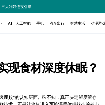
%！三大利好连夜引爆
个比亚迪——中国车企该醒醒了
AI｜人工智能
手机
汽车出行
智慧生活
动漫游
风扇怼脸，但最狠的是那个机械音
卖工作室、网络瘫了，微软这次真急了
大跃进，但鼠标操控才是真·杀手锏？
继续“垂帘听政”？
实现食材深度休眠？
17顶配？闪迪这波操作太狠了
储技术给了AI
小鹏的“多事之夏”
面儿——试驾雷克萨斯ES 500e
200亿的债
气保鲜技术，正是让食材进入可控深度休眠状态的核心